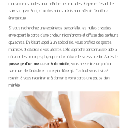
mouvements fluides pour relâcher les muscles et apaiser l’esprit. Le
shiatsu, quant à lui, cible des points précis pour rétablir l’équilibre
énergétique.
Si vous recherchez une expérience sensorielle, les huiles chaudes
enveloppent le corps d’une chaleur réconfortante et diffuse des senteurs
apaisantes. En faisant appel à un spécialiste, vous profitez de gestes
maîtrisés et adaptés à vos attentes. Cette approche personnalisée aide à
dénouer les blocages physiques et à réduire le stress mental. Après le
passage d’un masseur à domicile
, vous ressentez un profond
sentiment de légèreté et un regain d’énergie. Ce rituel vous invite à
ralentir, à vous recentrer et à donner à votre corps une pause bien
méritée.