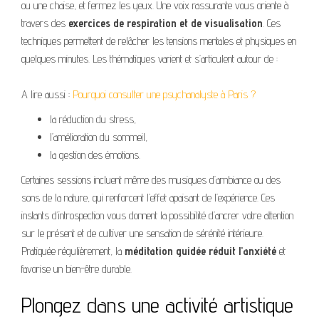
ou une chaise, et fermez les yeux. Une voix rassurante vous oriente à
travers des
exercices de respiration et de visualisation
. Ces
techniques permettent de relâcher les tensions mentales et physiques en
quelques minutes. Les thématiques varient et s’articulent autour de :
A lire aussi :
Pourquoi consulter une psychanalyste à Paris ?
la réduction du stress,
l’amélioration du sommeil,
la gestion des émotions.
Certaines sessions incluent même des musiques d’ambiance ou des
sons de la nature, qui renforcent l’effet apaisant de l’expérience. Ces
instants d’introspection vous donnent la possibilité d’ancrer votre attention
sur le présent et de cultiver une sensation de sérénité intérieure.
Pratiquée régulièrement, la
méditation guidée réduit l’anxiété
et
favorise un bien-être durable.
Plongez dans une activité artistique