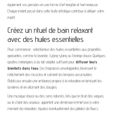
également vos pensées en une forme d’art tangible et harmonieuse.
Chaque instant passé dans cette bulle artistique contribue à alléger votre
esprit.
Créez un rituel de bain relaxant
avec des huiles essentielles
Pour commencer, sélectionnez des huiles essentielles aux propriétés
apaisantes, comme la lavande, l’ylang-ylang ou l’orange douce. Quelques
gouttes mélangées à du lait végétal suffisent pour
diffuser leurs
bienfaits dans l’eau
. Ces fragrances enveloppantes favorisent le
relâchement des muscles et calment les tensions accumulées.
Établissez ensuite une ambiance propice à la relaxation en tamisant les
lumières et en allumant des bougies.
Une musique douce ou des sons naturels, tels que le bruit des vagues
ou le chant des oiseaux, apportent une dimension immersive à votre
moment de relaxation. Ajoutez éventuellement des pétales de fleurs