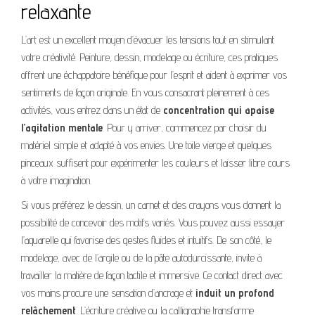
relaxante
L’art est un excellent moyen d’évacuer les tensions tout en stimulant
votre créativité. Peinture, dessin, modelage ou écriture, ces pratiques
offrent une échappatoire bénéfique pour l’esprit et aident à exprimer vos
sentiments de façon originale. En vous consacrant pleinement à ces
activités, vous entrez dans un état de
concentration qui apaise
l’agitation mentale
. Pour y arriver, commencez par choisir du
matériel simple et adapté à vos envies. Une toile vierge et quelques
pinceaux suffisent pour expérimenter les couleurs et laisser libre cours
à votre imagination.
Si vous préférez le dessin, un carnet et des crayons vous donnent la
possibilité de concevoir des motifs variés. Vous pouvez aussi essayer
l’aquarelle qui favorise des gestes fluides et intuitifs. De son côté, le
modelage, avec de l’argile ou de la pâte autodurcissante, invite à
travailler la matière de façon tactile et immersive. Ce contact direct avec
vos mains procure une sensation d’ancrage et
induit un profond
relâchement
. L’écriture créative ou la calligraphie transforme