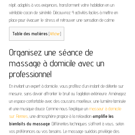
répit, adaptés à vos exigences, transforment votre habitation en un
véritable cocon de sérénité. Découvrez 4 activités faciles à mettre en
place pour évacuer le stress et retrouver une sensation de calme.
Table des matières
[
Afficher
]
Organisez une séance de
massage à domicile avec un
professionnel
En invitant un expert à domicile, vous profitez d’un instant de détente sur
mesure, sans devoir affronter le bruit ou l’agitation extérieure. Aménagez
un espace confortable avec des coussins moelleux, une lumière tamisée
et une musique douce. Comme nous l’explique un
masseur à domicile
sur Rennes
, une atmosphère propice à la relaxation
amplifie les
bienfaits du massage
. Différentes techniques s’offrent à vous, selon
vos préférences ou vos besoins. Le massage suédois privilégie des