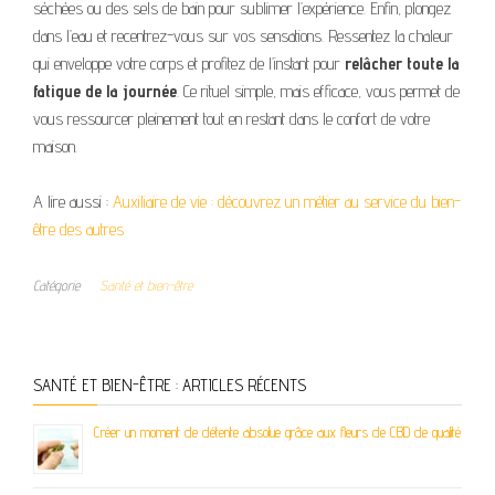
séchées ou des sels de bain pour sublimer l’expérience. Enfin, plongez
dans l’eau et recentrez-vous sur vos sensations. Ressentez la chaleur
qui enveloppe votre corps et profitez de l’instant pour
relâcher toute la
fatigue de la journée
. Ce rituel simple, mais efficace, vous permet de
vous ressourcer pleinement tout en restant dans le confort de votre
maison.
A lire aussi :
Auxiliaire de vie : découvrez un métier au service du bien-
être des autres
Catégorie
Santé et bien-être
SANTÉ ET BIEN-ÊTRE : ARTICLES RÉCENTS
Créer un moment de détente absolue grâce aux fleurs de CBD de qualité