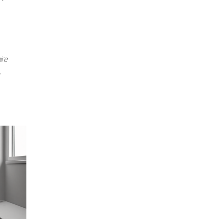
ire
,