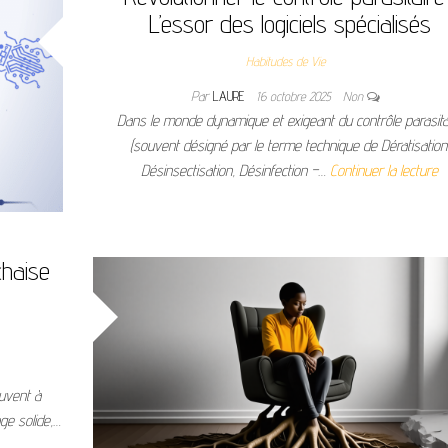
L’essor des logiciels spécialisés
Habitudes de Vie
Par
LAURE
16 octobre 2025
Non
Dans le monde dynamique et exigeant du contrôle parasita
(souvent désigné par le terme technique de Dératisation
Désinsectisation, Désinfection –…
Continuer la lecture
chaise
uvent à
ge solide,…