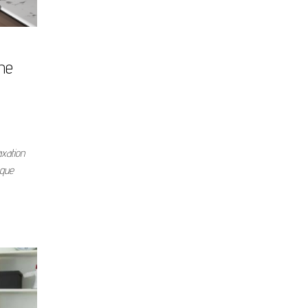
ne
axation
aque