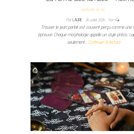
Habitudes de Vie
Par
LAURE
26 juillet 2026
Non
Trouver le jean parfait est souvent perçu comme une v
épreuve. Chaque morphologie appelle un style précis, ca
seulement…
Continuer la lecture