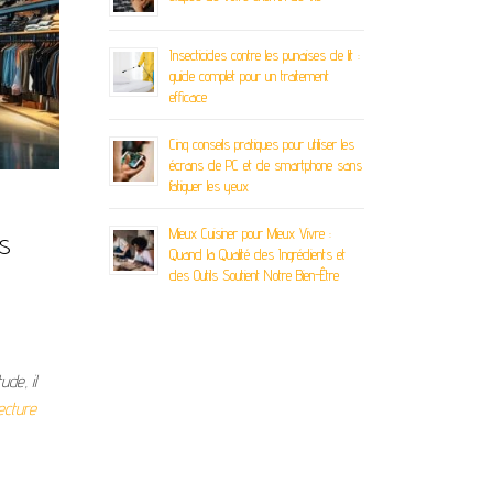
Insecticides contre les punaises de lit :
guide complet pour un traitement
efficace
Cinq conseils pratiques pour utiliser les
écrans de PC et de smartphone sans
fatiguer les yeux
Mieux Cuisiner pour Mieux Vivre :
s
Quand la Qualité des Ingrédients et
des Outils Soutient Notre Bien-Être
de, il
lecture