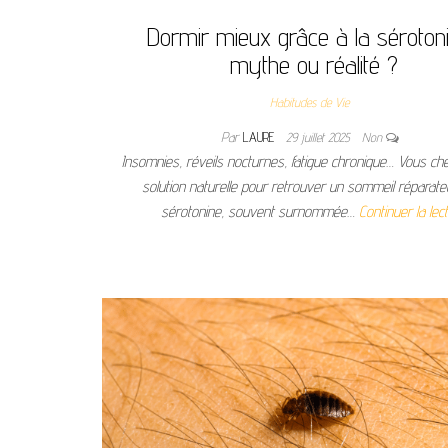
Dormir mieux grâce à la sérotoni
mythe ou réalité ?
Habitudes de Vie
Par
LAURE
29 juillet 2025
Non
Insomnies, réveils nocturnes, fatigue chronique… Vous c
solution naturelle pour retrouver un sommeil réparate
sérotonine, souvent surnommée…
Continuer la lec