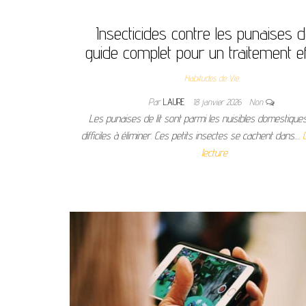
Insecticides contre les punaises de 
guide complet pour un traitement ef
Habitudes de Vie
Par
LAURE
18 janvier 2026
Non
Les punaises de lit sont parmi les nuisibles domestiques
difficiles à éliminer. Ces petits insectes se cachent dans…
lecture