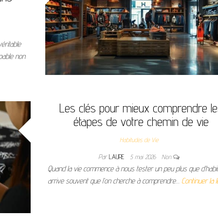
éritable
pable non
Les clés pour mieux comprendre le
étapes de votre chemin de vie
Habitudes de Vie
Par
LAURE
5 mai 2026
Non
Quand la vie commence à nous tester un peu plus que d’habitu
arrive souvent que l’on cherche à comprendre…
Continuer la 