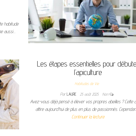
te habitude
îne aussi…
Les étapes essentielles pour début
l’apiculture
Habitudes de Vie
Par
LAURE
25 août 2025
Non
Avez-vous déjà pensé à élever vos propres abeilles ? Cette ac
attire aujourd’hui de plus en plus de passionnés. Cependan
Continuer la lecture