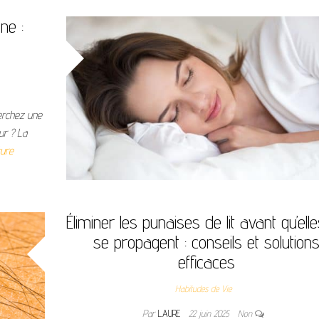
ne :
herchez une
ur ? La
ture
Éliminer les punaises de lit avant qu’ell
se propagent : conseils et solution
efficaces
Habitudes de Vie
Par
LAURE
22 juin 2025
Non