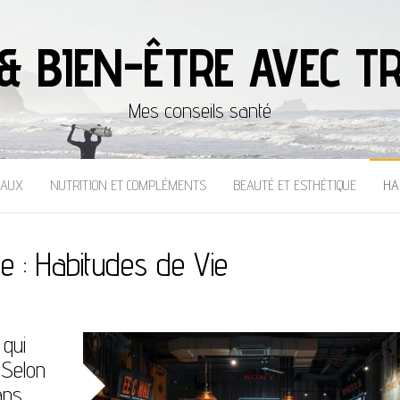
& BIEN-ÊTRE AVEC TR
Mes conseils santé
CAUX
NUTRITION ET COMPLÉMENTS
BEAUTÉ ET ESTHÉTIQUE
HA
ie :
Habitudes de Vie
 qui
 Selon
ans