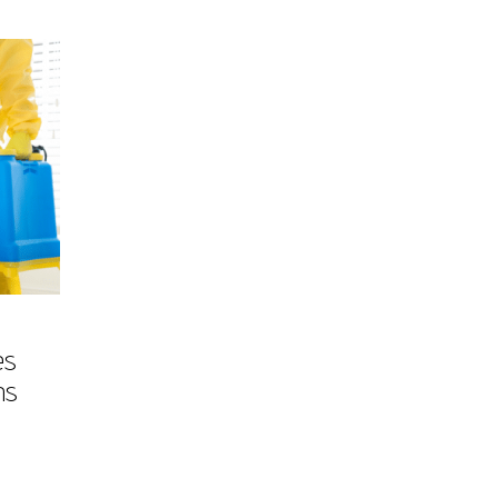
es
ns