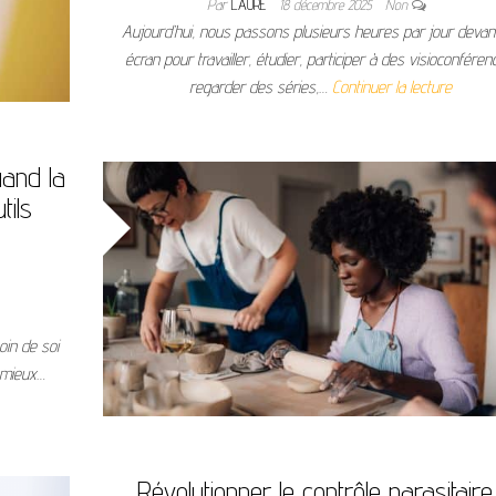
Par
LAURE
18 décembre 2025
Non
Aujourd’hui, nous passons plusieurs heures par jour devan
écran pour travailler, étudier, participer à des visioconféren
regarder des séries,…
Continuer la lecture
uand la
tils
oin de soi
 mieux…
Révolutionner le contrôle parasitaire 