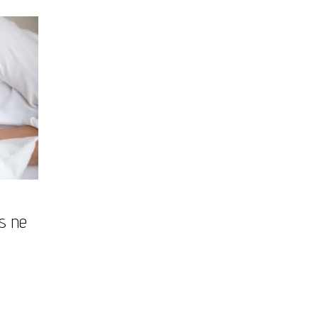
es ne
s