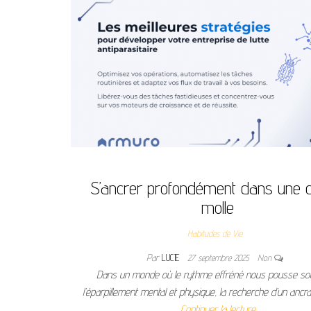
S’ancrer profondément dans une 
molle
Habitudes de Vie
Par
LUCIE
27 septembre 2025
Non
Dans un monde où le rythme effréné nous pousse so
l’éparpillement mental et physique, la recherche d’un ancra
Continuer la lecture