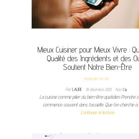
Mieux Cuisiner pour Mieux Vivre : Q
Qualité des Ingrédients et des Ou
Soutient Notre Bien-Être
Habitudes de Vie
Par
LAURE
18 décembre 2025
Non
La cuisine comme pilier du bien-être quotidien Prendre s
commence souvent dans l’assiette. Que l’on cherche à
Continuer la lecture