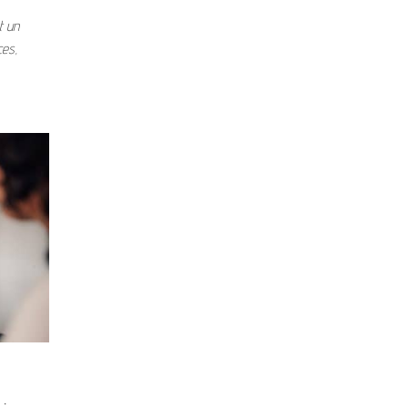
t un
ces,
: