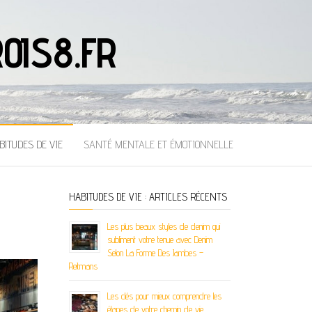
OIS8.FR
BITUDES DE VIE
SANTÉ MENTALE ET ÉMOTIONNELLE
HABITUDES DE VIE : ARTICLES RÉCENTS
Les plus beaux styles de denim qui
subliment votre tenue avec Denim
Selon La Forme Des Jambes –
Reitmans
Les clés pour mieux comprendre les
étapes de votre chemin de vie