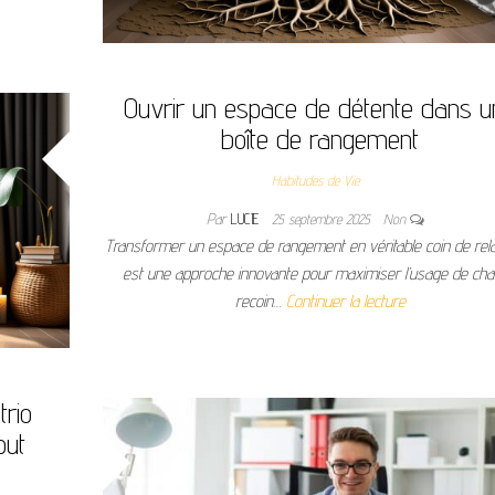
Ouvrir un espace de détente dans u
boîte de rangement
Habitudes de Vie
Par
LUCIE
25 septembre 2025
Non
Transformer un espace de rangement en véritable coin de rel
est une approche innovante pour maximiser l’usage de ch
recoin…
Continuer la lecture
trio
out