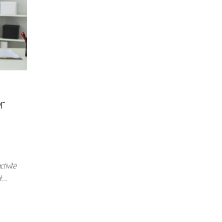
er
tivité
t,…