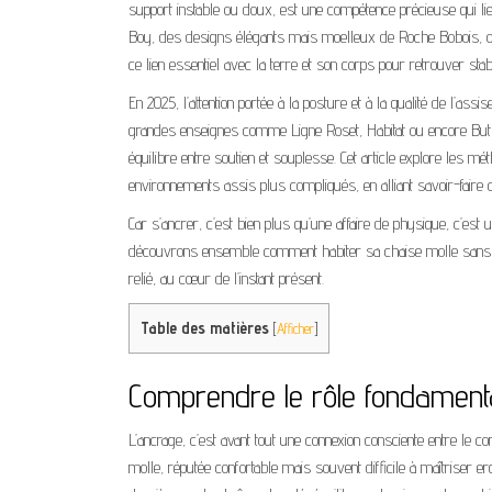
support instable ou doux, est une compétence précieuse qui lie b
Boy, des designs élégants mais moelleux de Roche Bobois, o
ce lien essentiel avec la terre et son corps pour retrouver stabi
En 2025, l’attention portée à la posture et à la qualité de l’as
grandes enseignes comme Ligne Roset, Habitat ou encore Bu
équilibre entre soutien et souplesse. Cet article explore le
environnements assis plus compliqués, en alliant savoir-faire c
Car s’ancrer, c’est bien plus qu’une affaire de physique, c’est u
découvrons ensemble comment habiter sa chaise molle sans en s
relié, au cœur de l’instant présent.
Table des matières
[
Afficher
]
Comprendre le rôle fondamenta
L’ancrage, c’est avant tout une connexion consciente entre le co
molle, réputée confortable mais souvent difficile à maîtriser e