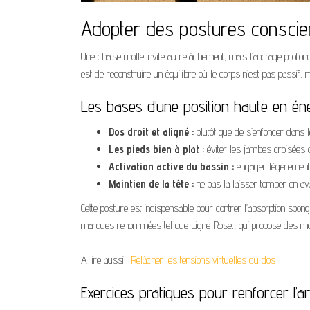
Adopter des postures conscien
Une chaise molle invite au relâchement, mais l’ancrage profond
est de reconstruire un équilibre où le corps n’est pas passif, m
Les bases d’une position haute en én
Dos droit et aligné :
plutôt que de s’enfoncer dans l
Les pieds bien à plat :
éviter les jambes croisées ou 
Activation active du bassin :
engager légèrement 
Maintien de la tête :
ne pas la laisser tomber en av
Cette posture est indispensable pour contrer l’absorption spo
marques renommées tel que Ligne Roset, qui propose des modèl
A lire aussi :
Relâcher les tensions virtuelles du dos
Exercices pratiques pour renforcer l’a