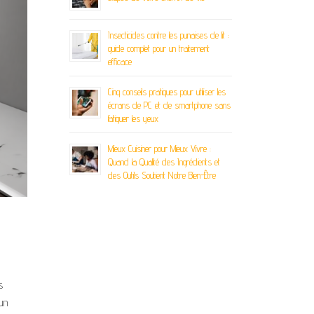
Insecticides contre les punaises de lit :
guide complet pour un traitement
efficace
Cinq conseils pratiques pour utiliser les
écrans de PC et de smartphone sans
fatiguer les yeux
Mieux Cuisiner pour Mieux Vivre :
Quand la Qualité des Ingrédients et
des Outils Soutient Notre Bien-Être
s
 un