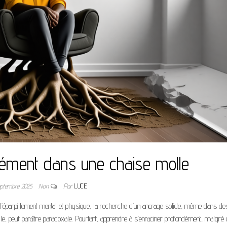
dément dans une chaise molle
eptembre 2025
Non
Par
LUCIE
éparpillement mental et physique, la recherche d’un ancrage solide, même dans de
, peut paraître paradoxale. Pourtant, apprendre à s’enraciner profondément, malgré