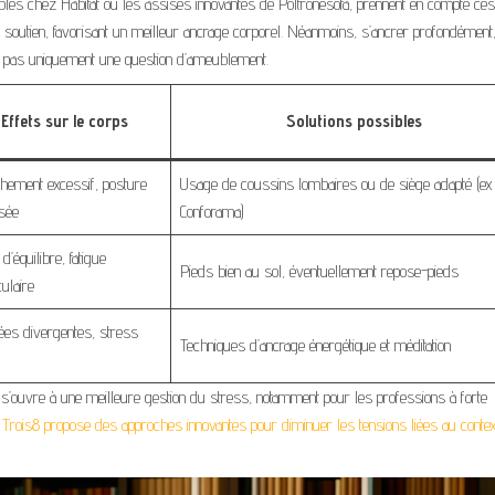
les chez Habitat ou les assises innovantes de Poltronesofà, prennent en compte ces
soutien, favorisant un meilleur ancrage corporel. Néanmoins, s’ancrer profondément,
 — pas uniquement une question d’ameublement.
Effets sur le corps
Solutions possibles
hement excessif, posture
Usage de coussins lombaires ou de siège adapté (ex 
ssée
Conforama)
d’équilibre, fatigue
Pieds bien au sol, éventuellement repose-pieds
ulaire
es divergentes, stress
Techniques d’ancrage énergétique et méditation
u
s’ouvre à une meilleure gestion du stress, notamment pour les professions à forte
e
Trois8 propose des approches innovantes pour diminuer les tensions liées au conte