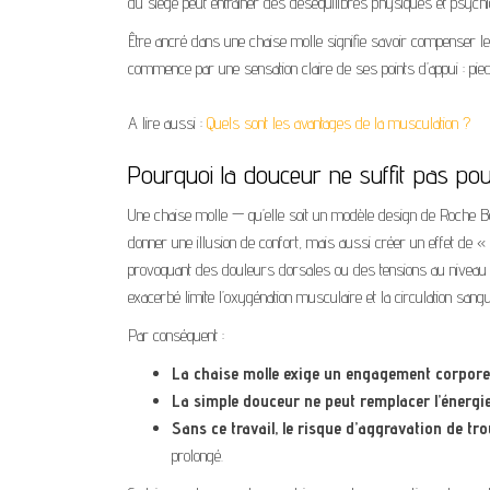
du siège peut entraîner des déséquilibres physiques et psychiq
Être ancré dans une chaise molle signifie savoir compenser le
commence par une sensation claire de ses points d’appui : pie
A lire aussi :
Quels sont les avantages de la musculation ?
Pourquoi la douceur ne suffit pas po
Une chaise molle — qu’elle soit un modèle design de Roche Bob
donner une illusion de confort, mais aussi créer un effet de 
provoquant des douleurs dorsales ou des tensions au niveau
exacerbé limite l’oxygénation musculaire et la circulation sangu
Par conséquent :
La chaise molle exige un engagement corporel
La simple douceur ne peut remplacer l’énergie
Sans ce travail, le risque d’aggravation de t
prolongé.