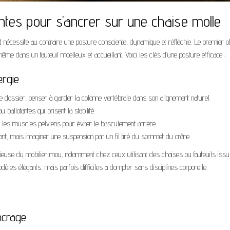
tes pour s’ancrer sur une chaise molle
 nécessite au contraire une posture consciente, dynamique et réfléchie. Le premier ob
ême dans un fauteuil moelleux et accueillant. Voici les clés d’une posture efficace :
ergie
e dossier, penser à garder la colonne vertébrale dans son alignement naturel.
ballotantes qui brisent la stabilité.
les muscles pelviens pour éviter le basculement arrière.
ant, mais imaginer une suspension par un fil tiré du sommet du crâne.
ngieuse du mobilier mou, notamment chez ceux utilisant des chaises ou fauteuils iss
es élégants, mais parfois difficiles à dompter sans disciplines corporelle.
ncrage