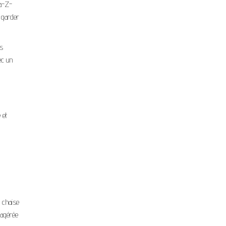
La-Z-
 garder
es
ec un
 et
e chaise
xagérée