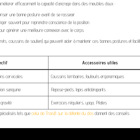
 améliorer efficacement la capacité d’ancrage dans des meubles doux :
voriser une bonne posture avant de se rasseoir.
iger souvent pour reprendre conscience de la position.
ur générer une meilleure connexion avec le corps.
ts, coussins de soutien) qui peuvent aider à maintenir ces bonnes postures et facili
ctif
Accessoires utiles
ons cervicales
Coussins lombaires, fauteuils ergonomiques
ation sanguine
Repose-pieds, tapis antidérapants
gravité
Exercices réguliers, yoga, Pilates
pécialisés tels que
celui de Trois8 sur la détente du dos
donnent des conseils