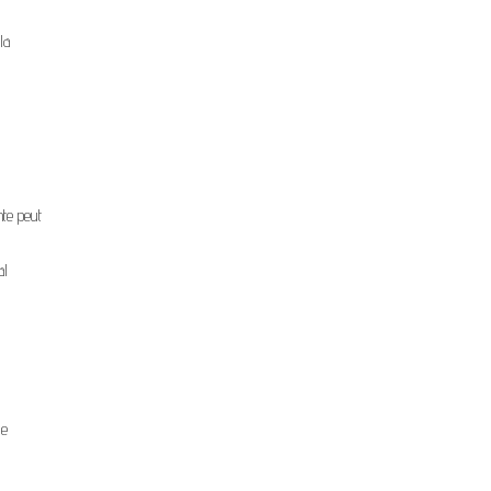
la
nte peut
al
ge