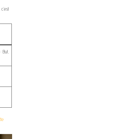
 c’est
: But,
xte