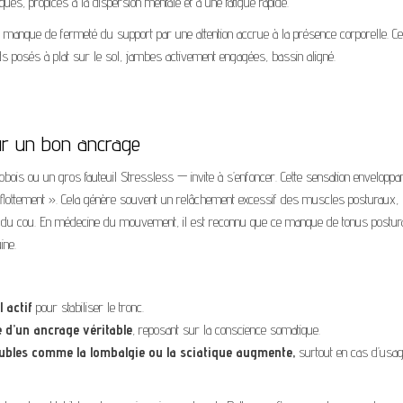
ues, propices à la dispersion mentale et à une fatigue rapide.
 manque de fermeté du support par une attention accrue à la présence corporelle. Ce
ds posés à plat sur le sol, jambes activement engagées, bassin aligné.
ur un bon ancrage
ois ou un gros fauteuil Stressless — invite à s’enfoncer. Cette sensation enveloppa
« flottement ». Cela génère souvent un relâchement excessif des muscles posturaux,
 du cou. En médecine du mouvement, il est reconnu que ce manque de tonus postur
ine.
 actif
pour stabiliser le tronc.
 d’un ancrage véritable
, reposant sur la conscience somatique.
roubles comme la lombalgie ou la sciatique augmente,
surtout en cas d’usa