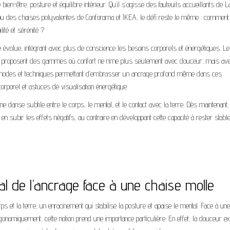
ien-être, posture et équilibre intérieur. Qu’il s’agisse des fauteuils accueillants de 
u des chaises polyvalentes de Conforama et IKEA, le défi reste le même : comment
lité et sérénité ?
sise évolue, intégrant avec plus de conscience les besoins corporels et énergétiques. L
t proposent des gammes où confort ne rime plus seulement avec douceur, mais av
s méthodes et techniques permettant d’embrasser un ancrage profond même dans ces
orporel et astuces de visualisation énergétique.
ne danse subtile entre le corps, le mental, et le contact avec la terre. Dès maintenant,
ubir les effets négatifs, au contraire en développant cette capacité à rester stable
l de l’ancrage face à une chaise molle
rps et la terre, un enracinement qui stabilise la posture et apaise le mental. Face à un
rgonomiquement, cette notion prend une importance particulière. En effet, la douceur e