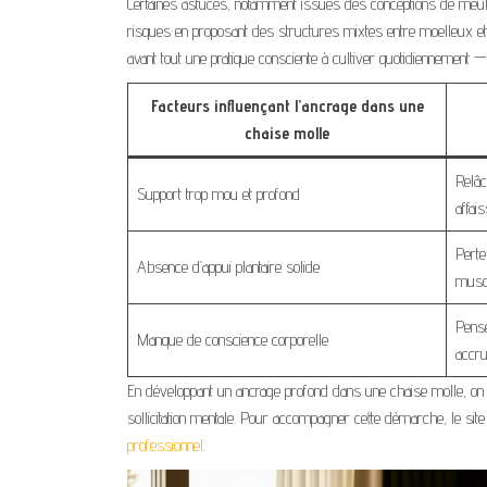
Certaines astuces, notamment issues des conceptions de meub
risques en proposant des structures mixtes entre moelleux et 
avant tout une pratique consciente à cultiver quotidiennement
Facteurs influençant l’ancrage dans une
chaise molle
Relâc
Support trop mou et profond
affai
Perte 
Absence d’appui plantaire solide
musc
Pensé
Manque de conscience corporelle
accr
En développant un ancrage profond dans une chaise molle, on 
sollicitation mentale. Pour accompagner cette démarche, le sit
professionnel
.