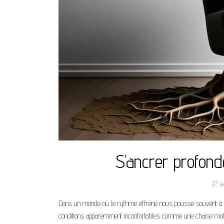
S’ancrer profon
27 s
Dans un monde où le rythme effréné nous pousse souvent à l’
conditions apparemment inconfortables comme une chaise molle