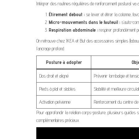
Intégrer des routines régulières de renforcement postural va
Étirement debout :
se lever et étirer la colonne, fa
Micro-mouvements dans le fauteuil :
s’auto-corr
Respiration abdominale :
respirer profondément po
On retrouve chez IKEA et But des accessoires simples (taboure
l’ancrage profond.
Posture à adopter
Obje
Dos droit et aligné
Prévenir lombalgie et tensi
Pieds à plat et stables
Stabilité et meilleure circul
Activation pelvienne
Renforcement du centre de 
Pour approfondir la relation corps-posture, plusieurs guides s
complémentaires précieux.