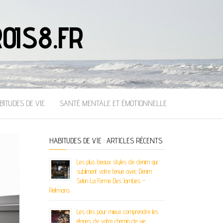
OIS8.FR
BITUDES DE VIE
SANTÉ MENTALE ET ÉMOTIONNELLE
HABITUDES DE VIE : ARTICLES RÉCENTS
Les plus beaux styles de denim qui
subliment votre tenue avec Denim
Selon La Forme Des Jambes –
Reitmans
Les clés pour mieux comprendre les
étapes de votre chemin de vie