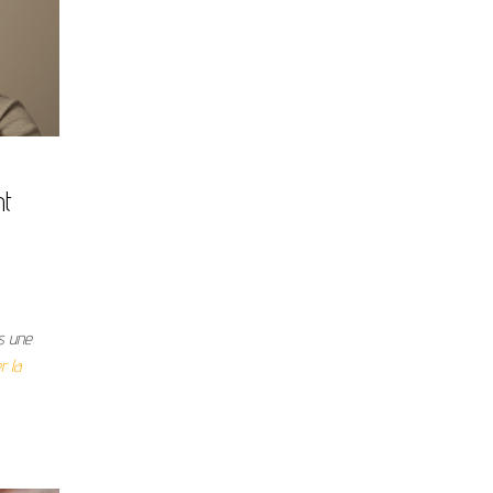
nt
s une
r la