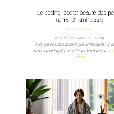
Le peeling, secret beauté des p
nettes et lumineuses
Beauté et Esthétique
Par
LAURE
14 novembre 2025
Non
Avoir une peau plus douce et plus lumineuse est un d
beaucoup partagent. Avec le temps, la pollution ou…
Con
lecture