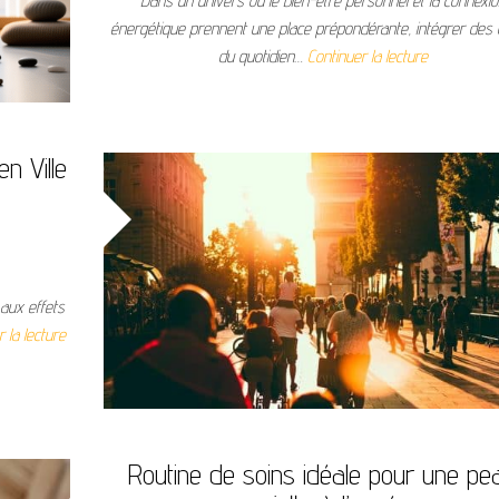
Dans un univers où le bien-être personnel et la connexio
énergétique prennent une place prépondérante, intégrer des 
du quotidien…
Continuer la lecture
n Ville
aux effets
 la lecture
Routine de soins idéale pour une pe