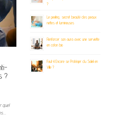
?
Le peeling, secret beauté des peaux
nettes et lumineuses
Renforcer son aura avec une serviette
en coton bio
Faut-il Encore se Protéger du Soleil en
ti-
Ville ?
s ?
r quel
es.…