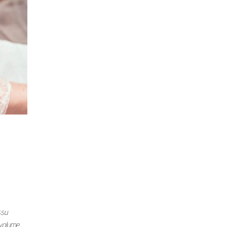
ssu
 volume