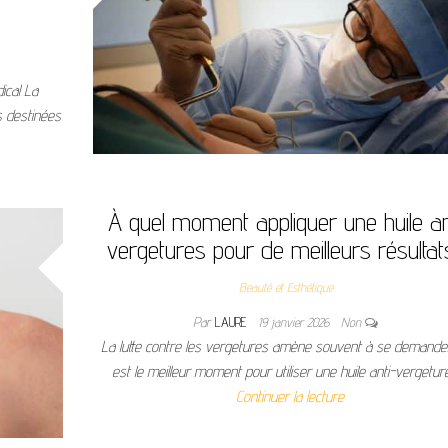
ical La
s destinées
À quel moment appliquer une huile an
vergetures pour de meilleurs résultat
Beauté et Esthétique
Par
LAURE
19 janvier 2026
Non
La lutte contre les vergetures amène souvent à se demande
est le meilleur moment pour utiliser une huile anti-vergetur
Continuer la lecture