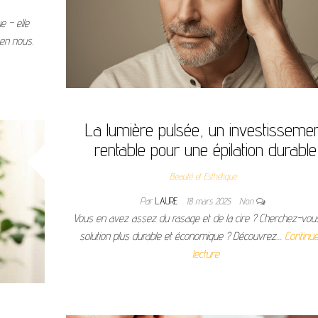
e – elle
 en nous.
La lumière pulsée, un investisseme
rentable pour une épilation durable
Beauté et Esthétique
Par
LAURE
18 mars 2025
Non
Vous en avez assez du rasage et de la cire ? Cherchez-vou
solution plus durable et économique ? Découvrez…
Continue
lecture