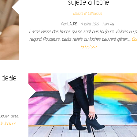
sujette à l’acné
Beauté et Esthétique
Par
LAURE
4 juillet 2025
Non
L’acné laisse des traces qui ne sont pas toujours visibles au 
regard. Rougeurs, petits reliefs ou taches peuvent gêner,…
Co
la lecture
 idéale
mbader avec
la lecture