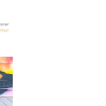
premier
ntinuer