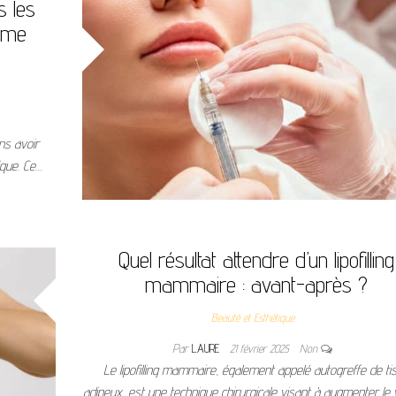
s les
lume
ns avoir
ique. Ce…
Quel résultat attendre d’un lipofilling
mammaire : avant-après ?
Beauté et Esthétique
Par
LAURE
21 février 2025
Non
Le lipofilling mammaire, également appelé autogreffe de ti
adipeux, est une technique chirurgicale visant à augmenter le