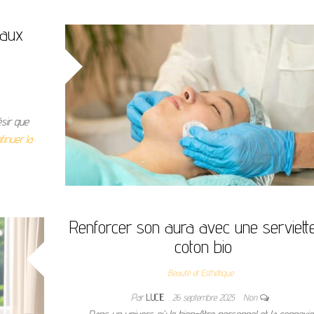
eaux
ésir que
tinuer la
Renforcer son aura avec une serviett
coton bio
Beauté et Esthétique
Par
LUCIE
26 septembre 2025
Non