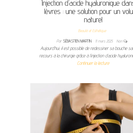
Injection d’acide hyaluronique dan
lèvres : une solution pour un vo
naturel
Beauté et Esthétique
Par
SÉBASTIEN MARTIN
11 mars 2025
Non
Aujourd’hui, il est possible de redessiner sa bouche sa
recours à la chirurgie grâce à l’injection d’acide hyaluron
Continuer la lecture