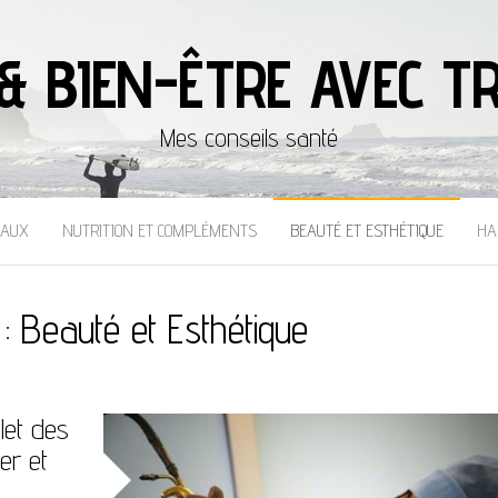
& BIEN-ÊTRE AVEC TR
Mes conseils santé
CAUX
NUTRITION ET COMPLÉMENTS
BEAUTÉ ET ESTHÉTIQUE
HA
 :
Beauté et Esthétique
let des
er et