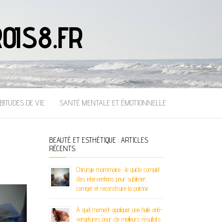
OIS8.FR
BITUDES DE VIE
SANTÉ MENTALE ET ÉMOTIONNELLE
BEAUTÉ ET ESTHÉTIQUE : ARTICLES
RÉCENTS
Chirurgie mammaire : le guide complet
des interventions pour sublimer,
corriger et reconstruire la poitrine
À quel moment appliquer une huile anti-
vergetures pour de meilleurs résultats