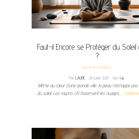
Faut-il Encore se Protéger du Soleil e
?
Beauté et Esthétique
Par
LAURE
28 juillet 2025
Non
Même au cœur d’une grande ville, la peau n’échappe pas 
du soleil. Les rayons UV traversent les nuages,…
Continuer