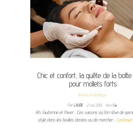
Chic et confort, la quête de la botte
pour mollets forts
Beauté et Esthétique
Par
LAURE
2 mai 2025
Non
Ah, l’automne et l’hiver… Ces saisons où l’on rêve de ga
style dans les feuilles dorées ou de marcher…
Continuer 