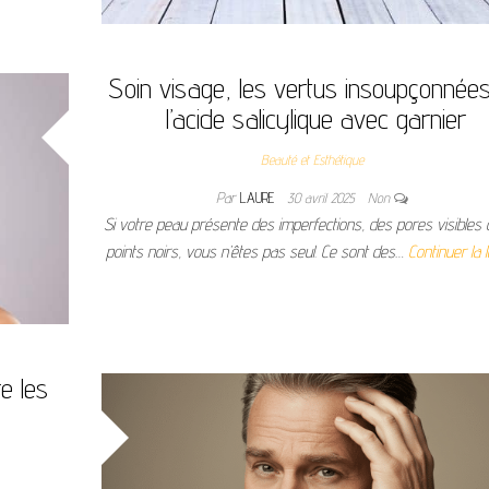
Soin visage, les vertus insoupçonnée
l’acide salicylique avec garnier
Beauté et Esthétique
Par
LAURE
30 avril 2025
Non
Si votre peau présente des imperfections, des pores visibles
points noirs, vous n’êtes pas seul. Ce sont des…
Continuer la 
e les