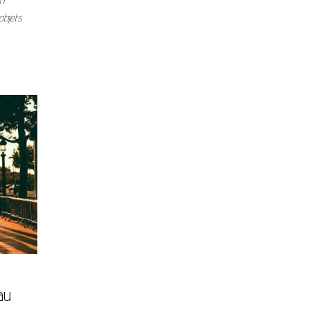
n
objets
au