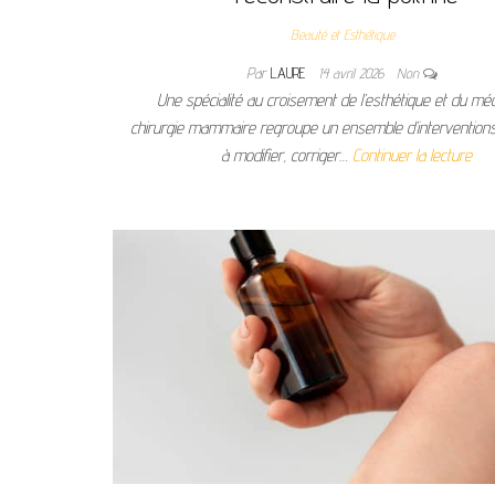
Beauté et Esthétique
Par
LAURE
14 avril 2026
Non
Une spécialité au croisement de l’esthétique et du méd
chirurgie mammaire regroupe un ensemble d’intervention
à modifier, corriger…
Continuer la lecture