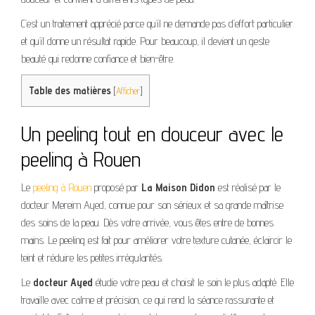
C’est un traitement apprécié parce qu’il ne demande pas d’effort particulier
et qu’il donne un résultat rapide. Pour beaucoup, il devient un geste
beauté qui redonne confiance et bien-être.
Table des matières
[
Afficher
]
Un peeling tout en douceur avec le
peeling à Rouen
Le
peeling à Rouen
proposé par
La Maison Didon
est réalisé par le
docteur Mereim Ayed, connue pour son sérieux et sa grande maîtrise
des soins de la peau. Dès votre arrivée, vous êtes entre de bonnes
mains. Le peeling est fait pour améliorer votre texture cutanée, éclaircir le
teint et réduire les petites irrégularités.
Le
docteur Ayed
étudie votre peau et choisit le soin le plus adapté. Elle
travaille avec calme et précision, ce qui rend la séance rassurante et