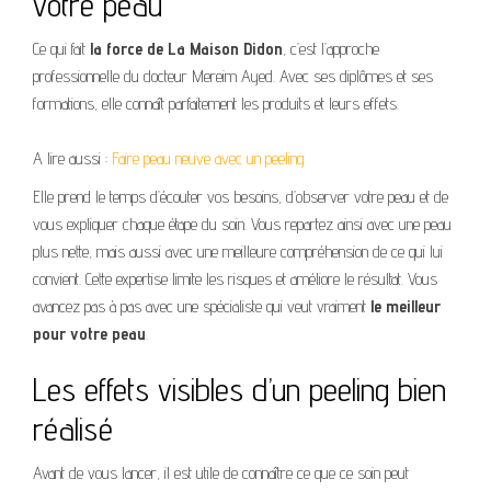
votre peau
Ce qui fait
la force de La Maison Didon
, c’est l’approche
professionnelle du docteur Mereim Ayed. Avec ses diplômes et ses
formations, elle connaît parfaitement les produits et leurs effets.
A lire aussi :
Faire peau neuve avec un peeling
Elle prend le temps d’écouter vos besoins, d’observer votre peau et de
vous expliquer chaque étape du soin. Vous repartez ainsi avec une peau
plus nette, mais aussi avec une meilleure compréhension de ce qui lui
convient. Cette expertise limite les risques et améliore le résultat. Vous
avancez pas à pas avec une spécialiste qui veut vraiment
le meilleur
pour votre peau
.
Les effets visibles d’un peeling bien
réalisé
Avant de vous lancer, il est utile de connaître ce que ce soin peut