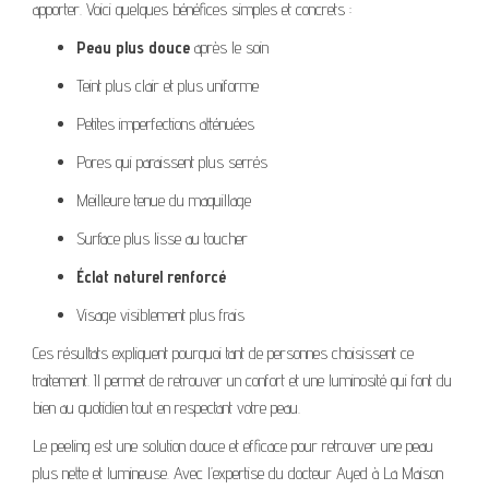
apporter. Voici quelques bénéfices simples et concrets :
Peau plus douce
après le soin
Teint plus clair et plus uniforme
Petites imperfections atténuées
Pores qui paraissent plus serrés
Meilleure tenue du maquillage
Surface plus lisse au toucher
Éclat naturel renforcé
Visage visiblement plus frais
Ces résultats expliquent pourquoi tant de personnes choisissent ce
traitement. Il permet de retrouver un confort et une luminosité qui font du
bien au quotidien tout en respectant votre peau.
Le peeling est une solution douce et efficace pour retrouver une peau
plus nette et lumineuse. Avec l’expertise du docteur Ayed à La Maison