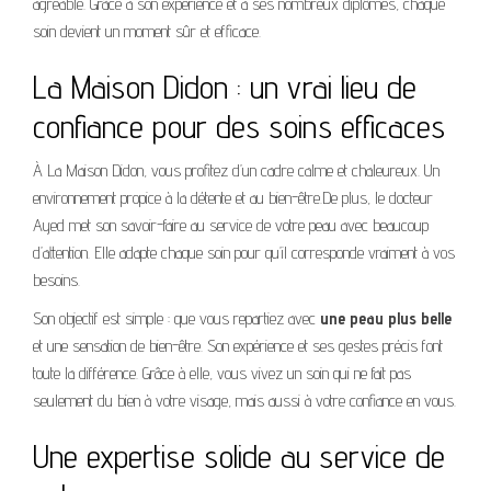
agréable. Grâce à son expérience et à ses nombreux diplômes, chaque
soin devient un moment sûr et efficace.
La Maison Didon : un vrai lieu de
confiance pour des soins efficaces
À La Maison Didon, vous profitez d’un cadre calme et chaleureux. Un
environnement propice à la détente et au bien-être.De plus, le docteur
Ayed met son savoir-faire au service de votre peau avec beaucoup
d’attention. Elle adapte chaque soin pour qu’il corresponde vraiment à vos
besoins.
Son objectif est simple : que vous repartiez avec
une peau plus belle
et une sensation de bien-être. Son expérience et ses gestes précis font
toute la différence. Grâce à elle, vous vivez un soin qui ne fait pas
seulement du bien à votre visage, mais aussi à votre confiance en vous.
Une expertise solide au service de