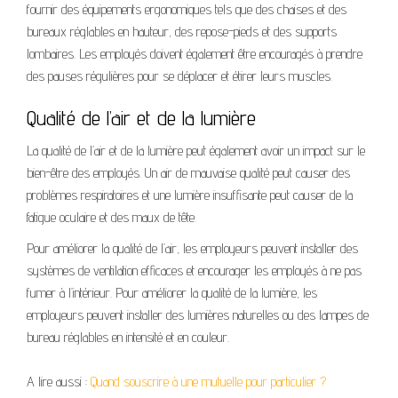
fournir des équipements ergonomiques tels que des chaises et des
bureaux réglables en hauteur, des repose-pieds et des supports
lombaires. Les employés doivent également être encouragés à prendre
des pauses régulières pour se déplacer et étirer leurs muscles.
Qualité de l’air et de la lumière
La qualité de l’air et de la lumière peut également avoir un impact sur le
bien-être des employés. Un air de mauvaise qualité peut causer des
problèmes respiratoires et une lumière insuffisante peut causer de la
fatigue oculaire et des maux de tête.
Pour améliorer la qualité de l’air, les employeurs peuvent installer des
systèmes de ventilation efficaces et encourager les employés à ne pas
fumer à l’intérieur. Pour améliorer la qualité de la lumière, les
employeurs peuvent installer des lumières naturelles ou des lampes de
bureau réglables en intensité et en couleur.
A lire aussi :
Quand souscrire à une mutuelle pour particulier ?