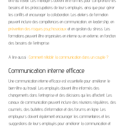
être au travail. Les managers doivent être formés pour comprendre les
besoins et les préoccupations de leurs employés, ainsi que pour gérer
les conflits et encourager la collaboration. Les ateliers de formation
peuvent inclure des compétences en communication, en leadership, en
prévention des risques psychosociaux
et en gestion du stress. Les
formations peuvent être organisées en interne ou en externe, en fonction
des besoins de l’entreprise.
A lire aussi :
Comment rétablir la communication dans un couple ?
Communication interne efficace
Une communication interne efficace est essentielle pour améliorer le
bien-être au travail. Les employés doivent être informés des
changements dans l’entreprise et des décisions qui les affectent. Les
canaux de communication peuvent inclure des réunions régulières, des
courriels, des bulletins d’information et des forums en ligne. Les
employeurs doivent également encourager les commentaires et les
suggestions de leurs employés pour améliorer la communication et