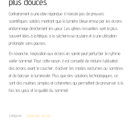
plus douces
Contrairement à une idée répandue, il n’existe pas de preuves
scientifiques solides montrant que la lumière bleue émise par les écrans
endommage directement les yeux. Les gênes ressenties sont le plus
souvent liées à la fatigue, à la sécheresse oculaire et à une utilisation
prolongée sans pauses.
En revanche, l’exposition aux écrans en soirée peut perturber le rythme
veille-sommeil. Pour cette raison, il est conseillé de réduire l’utilisation
des écrans avant le coucher, d’activer les modes nocturnes ou sombres
et de baisser la luminosité. Plus que des solutions technologiques, ce
sont des routines simples et cohérentes qui permettent de préserver à la
fois les yeux et la qualité du sommeil.
Catégorie
Habitudes de Vie