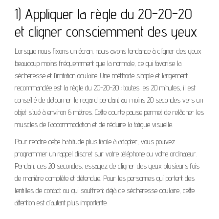
1) Appliquer la règle du 20-20-20
et cligner consciemment des yeux
Lorsque nous fixons un écran, nous avons tendance à cligner des yeux
beaucoup moins fréquemment que la normale, ce qui favorise la
sécheresse et l’irritation oculaire. Une méthode simple et largement
recommandée est la règle du 20-20-20 : toutes les 20 minutes, il est
conseillé de détourner le regard pendant au moins 20 secondes vers un
objet situé à environ 6 mètres. Cette courte pause permet de relâcher les
muscles de l’accommodation et de réduire la fatigue visuelle.
Pour rendre cette habitude plus facile à adopter, vous pouvez
programmer un rappel discret sur votre téléphone ou votre ordinateur.
Pendant ces 20 secondes, essayez de cligner des yeux plusieurs fois
de manière complète et détendue. Pour les personnes qui portent des
lentilles de contact ou qui souffrent déjà de sécheresse oculaire, cette
attention est d’autant plus importante.