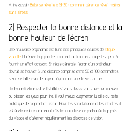
A lire aussi :
Bébé se réveille à 6h30 : comment gérer ce réveil matinal
sans stress
2) Respecter la bonne distance et la
bonne hauteur de l’écran
Une mauvaise ergonomie est l’une des principales causes de
fatigue
visuelle
. Un écran trop proche, trop haut ou trop bas oblige les yeux à
fournir un effort constant. En règle générale, l’écran d’un ordinateur
devrait se trouver à une distance comprise entre 50 et 100 centimètres,
selon sa taille, avec le regard légèrement orienté vers le bas.
Un bon indicateur est la lisibilité : si vous devez vous pencher en avant
ou plisser les yeux pour lire, il vaut mieux augmenter la taille du texte
plutôt que de rapprocher l’écran. Pour les smartphones et les tablettes, il
est également recommandé d’éviter une utilisation prolongée trop près
du visage et d’alterner régulièrement les distances de vision.