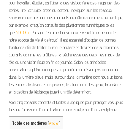
pour travailler, étudier, participer à des visioconférences, regarder des
séries, lire l’actualité, créer du contenu, naviguer sur les réseaux
sociaux ou encore pour des moments de détente comme le jeu en ligne,
par exemple lorsqu’on consulte des plateformes numériques telles
que
NetBet.fr
. Puisque l’écran est devenu une véritable extension de
notre espace de vie et de travail, il est essentiel d’adopter de bonnes
habitudes afin de limiter la fatigue oculaire et d’éviter des symptômes
courants comme les brûlures, la sécheresse des yeux, les maux de
tête ou une vision floue en fin de journée. Selon les principales
organisations ophtalmologiques, le problème ne réside pas uniquement
dans la lumière bleue, mais surtout dans la manière dont nous utilisons
les écrans : la distance, les pauses, le clignement des yeux, la posture
et la gestion de l’éclairage jouent un rôle déterminant.
Voici cinq conseils concrets et faciles à appliquer pour protéger vos yeux
lors de l’utilisation d’un ordinateur, d’une tablette ou d’un smartphone.
Table des matières
[
Afficher
]