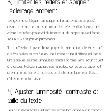
3) Limiter les reflets et soigner
l’éclairage ambiant
Les yeux ne se fatiguent pas uniquement à cause du temps passé
devant un écran, mais aussi en raison des reflets et d’un éclairage mal
adapté. Les reflets provenant de fenêtres ou de lampes peuvent forcer
les yeux à s’adapter en permanence.
Il est préférable de placer l’écran perpendiculairement aux fenêtres plutôt
que face à elles ou dos à elles. Une lumière douce et diffuse est idéale,
tandis que les sources lumineuses directes pointées vers l’écran doivent
être évitées. Nettoyer régulièrement la surface de l’écran est également
utile, car la poussière et les traces de doigts accentuent les reflets et
réduisent le confort visuel.
4) Ajuster luminosité, contraste et
taille du texte
Beaucoup de personnes utilisent des écrans trop lumineux par rapport à