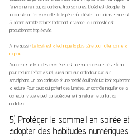
l’environnement ou, au contraire, trop sombres. L’idéal est d’adapter la
luminosité de l’écran à celle de la pièce afin d’éviter un contraste excessif.
Si l’écran semble éclairer fortement le visage, la luminosité est
probablement trop élevée.
A lire aussi :
Le lasik est la technique la plus sûre pour lutter contre la
myopie
Augmenter la taille des caractères est une autre mesure très efficace
pour réduire l’effort visuel, aussi bien sur ordinateur que sur
smartphone. Un bon contraste et une netteté équilibrée facilitent également
la lecture. Pour ceux qui portent des lunettes, un contrôle régulier de la
correction visuelle peut considérablement améliorer le confort au
quotidien.
5) Protéger le sommeil en soirée et
adopter des habitudes numériques