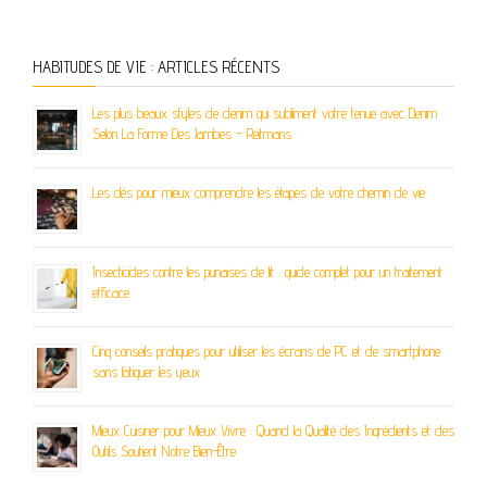
HABITUDES DE VIE : ARTICLES RÉCENTS
Les plus beaux styles de denim qui subliment votre tenue avec Denim
Selon La Forme Des Jambes – Reitmans
Les clés pour mieux comprendre les étapes de votre chemin de vie
Insecticides contre les punaises de lit : guide complet pour un traitement
efficace
Cinq conseils pratiques pour utiliser les écrans de PC et de smartphone
sans fatiguer les yeux
Mieux Cuisiner pour Mieux Vivre : Quand la Qualité des Ingrédients et des
Outils Soutient Notre Bien-Être