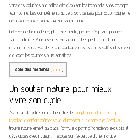
vers des solutions naturelles afin d’apaiser les inconforts sans changer
leur routine. Les compléments actuels sont pensés pour accompagner le
corps en douceur, en respectant son rythme.
Cette approche moderne, plus rassurante, permet d’agir au quotidien
sans contrainte. Vous avancez ainsi avec l’idée que le confort peut
devenir plus accessible, et que quelques gestes ciblés suffisent souvent
à alléger les journées plus sensibles.
Table des matières
[
Afficher
]
Un soutien naturel pour mieux
vivre son cycle
Au cœur de votre routine bien-être, le
complément alimentaire qui
favorise le confort prémenstruel et menstruel élaboré pas Sérélys®
trouve naturellement sa place. Formulé à partir d’ingrédients exclusifs et
développés avec rigueur, il repose sur l’expertise d’une marque