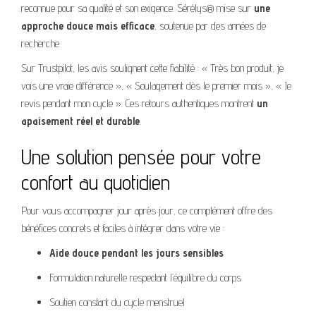
reconnue pour sa qualité et son exigence. Sérélys® mise sur
une
approche douce mais efficace
, soutenue par des années de
recherche.
Sur Trustpilot, les avis soulignent cette fiabilité : « Très bon produit, je
vois une vraie différence », « Soulagement dès le premier mois », « Je
revis pendant mon cycle ». Ces retours authentiques montrent
un
apaisement réel et durable
.
Une solution pensée pour votre
confort au quotidien
Pour vous accompagner jour après jour, ce complément offre des
bénéfices concrets et faciles à intégrer dans votre vie :
Aide douce pendant les jours sensibles
Formulation naturelle respectant l’équilibre du corps
Soutien constant du cycle menstruel