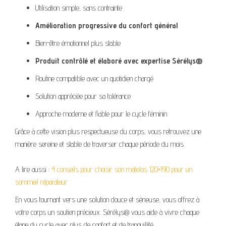
Utilisation simple, sans contrainte
Amélioration progressive du confort général
Bien-être émotionnel plus stable
Produit contrôlé et élaboré avec expertise Sérélys®
Routine compatible avec un quotidien chargé
Solution appréciée pour sa tolérance
Approche moderne et fiable pour le cycle féminin
Grâce à cette vision plus respectueuse du corps, vous retrouvez une
manière sereine et stable de traverser chaque période du mois.
A lire aussi :
4 conseils pour choisir son matelas 120×190 pour un
sommeil réparateur
En vous tournant vers une solution douce et sérieuse, vous offrez à
votre corps un soutien précieux. Sérélys® vous aide à vivre chaque
étape du cycle avec plus de confort et de tranquillité.