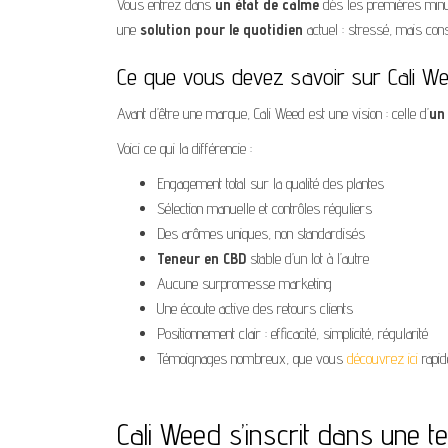
Vous entrez dans
un état de calme
dès les premières minute
une
solution pour le quotidien
actuel : stressé, mais cons
Ce que vous devez savoir sur Cali W
Avant d’être une marque, Cali Weed est une vision : celle d’
un
Voici ce qui la différencie :
Engagement total sur la qualité des plantes
Sélection manuelle et contrôles réguliers
Des arômes uniques, non standardisés
Teneur
en CBD
stable d’un lot à l’autre
Aucune surpromesse marketing
Une écoute active des retours clients
Positionnement clair : efficacité, simplicité, régularité
Témoignages nombreux, que vous
découvrez ici
rapi
Cali Weed s’inscrit dans une t