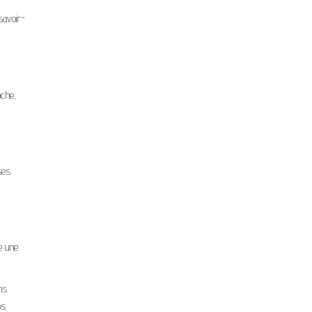
savoir-
oche,
ses
e une
ns
os