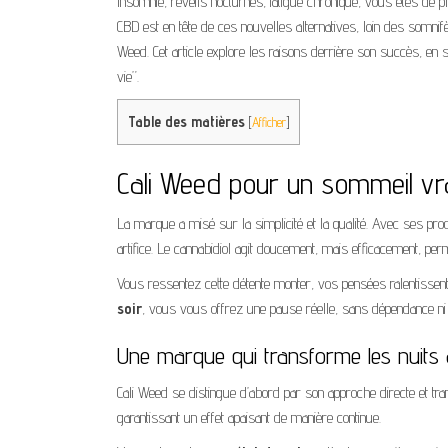
Insomnie, réveils nocturnes, fatigue chronique, vous êtes de
CBD est en tête de ces nouvelles alternatives, loin des somnif
Weed. Cet article explore les raisons derrière son succès, en
vie”.
Table des matières
[
Afficher
]
Cali Weed pour un sommeil vr
La marque a misé sur la simplicité et la qualité. Avec ses pro
artifice. Le cannabidiol agit doucement, mais efficacement, per
Vous ressentez cette détente monter, vos pensées ralentissent,
soir
, vous vous offrez une pause réelle, sans dépendance ni 
Une marque qui transforme les nuits 
Cali Weed se distingue d’abord par son approche directe et tra
garantissant un effet apaisant de manière continue.