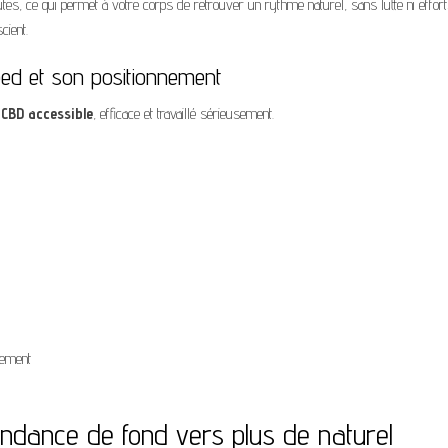
s, ce qui permet à votre corps de retrouver un rythme naturel, sans lutte ni efforts
cient.
eed et son positionnement
 CBD accessible
, efficace et travaillé sérieusement.
dement
endance de fond vers plus de naturel