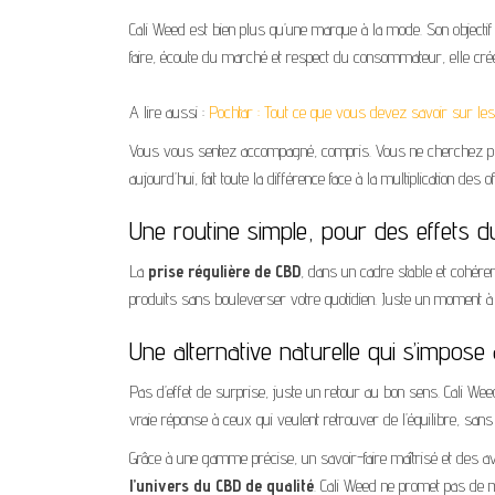
Cali Weed est bien plus qu’une marque à la mode. Son objecti
faire, écoute du marché et respect du consommateur, elle crée
A lire aussi :
Pochtar : Tout ce que vous devez savoir sur l
Vous vous sentez accompagné, compris. Vous ne cherchez plu
aujourd’hui, fait toute la différence face à la multiplication des 
Une routine simple, pour des effets d
La
prise régulière de CBD
, dans un cadre stable et cohéren
produits sans bouleverser votre quotidien. Juste un moment à v
Une alternative naturelle qui s’impos
Pas d’effet de surprise, juste un retour au bon sens. Cali W
vraie réponse à ceux qui veulent retrouver de l’équilibre, san
Grâce à une gamme précise, un savoir-faire maîtrisé et des 
l’univers du CBD de qualité
.
Cali Weed ne promet pas de mi