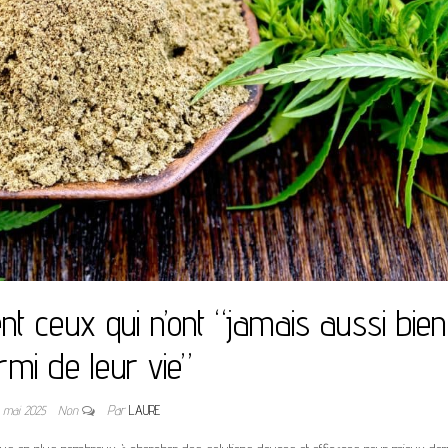
nt ceux qui n’ont “jamais aussi bien
rmi de leur vie”
 mai 2025
Non
Par
LAURE