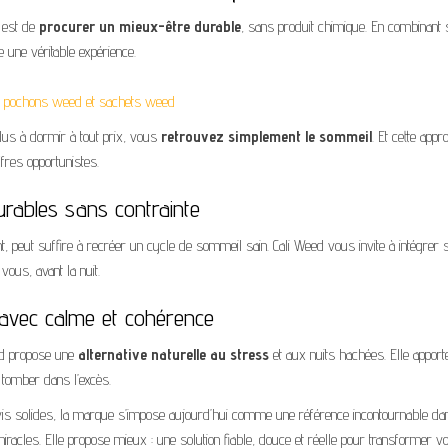
f est de
procurer un mieux-être durable
, sans produit chimique. En combinant 
 une véritable expérience.
es pochons weed et sachets weed
s à dormir à tout prix, vous
retrouvez simplement le sommeil
. Et cette appr
offres opportunistes.
urables sans contrainte
t, peut suffire à recréer un cycle de sommeil sain. Cali Weed vous invite à intégrer 
ous, avant la nuit.
e avec calme et cohérence
eed propose une
alternative naturelle au stress
et aux nuits hachées. Elle apport
s tomber dans l’excès.
avis solides, la marque s’impose aujourd’hui comme une référence incontournable da
racles. Elle propose mieux : une solution fiable, douce et réelle pour transformer v