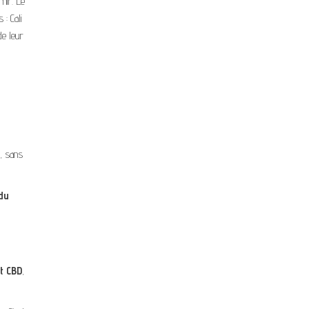
mir. Le
: Cali
de leur
e, sans
du
t CBD
,