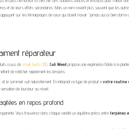
 plus en plus nombreux à chercher des solutions douces et efficaces pour mieux dor
ères et de leurs effets secondaires.
Mais un nom revient plus souvent que les autres 
 s’appuyant sur les témoignages de ceux qui disent n’avoir “jamais aussi bien dormi 
aiment réparateur
duits issus de
small buds CBD
,
Cali Weed
propose une expérience fidèle à la plant
mettant de relâcher rapidement les tensions.
 et le sommeil suit naturellement. En intégrant ce type de produit à
votre routine 
sensation de lourdeur au réveil.
agitées en repos profond
nsparente. Vous trouverez dans chaque variété un équilibre précis entre
terpènes e