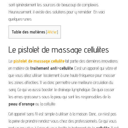
sont généralement les sources de beaucoup de complexes.
Heureusement, il existe des solutions pour y remédier. En voici
quelques-unes.
Table des matières
[
Afficher
]
Le pistolet de massage cellulites
Le
pistolet de massage cellulite
fait partie des dernières innovations
en matière de
traitement anti-cellulite
. C’est un appareil qui vibre et
que vous allez utiliser localement à une haute fréquence pour masser
les zones affectées. Il va donc permettre une meilleure circulation du
sang. Ce qui va aussi booster le drainage lymphatique. De quoi casser
les amas graisseurs sous la peau qui sont les responsables de la
peau d’orange
ou la cellulite.
Cet appareil sans fil est simple à utiliser à la maison. Donc, ce n’est pas
la peine de prendre rendez-vous chez des professionnels. Ce qui vous