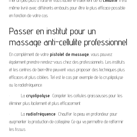
met un peu plus à l’aise et vous facilite le traitement de la
cellulite
. Il est
même livré avec différents embouts pour être le plus efficace possible
en fonction de votre cas.
Passer en institut pour un
massage anti-cellulite professionnel
En complément de votre
pistolet de massage
, vous pouvez
également prendre rendez-vous chez des professionnels. Les instituts
et les centres de bien-être peuvent vous proposer des techniques plus
efficaces et plus ciblées. Tel est le cas par exemple de la cryolipolyse
ou la radiofréquence.
·
La
cryolipolyse
: Congeler les cellules graisseuses pour les
éliminer plus facilement et plus efficacement
·
La
radiofréquence
: Chauffer la peau en profondeur pour
augmenter la production de collagène. Ce qui va permettre de raffermir
les tissus