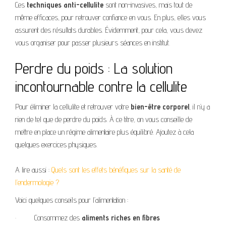
Ces
techniques anti-cellulite
sont non-invasives, mais tout de
même efficaces, pour retrouver confiance en vous. En plus, elles vous
assurent des résultats durables. Évidemment, pour cela, vous devez
vous organiser pour passer plusieurs séances en institut.
Perdre du poids : La solution
incontournable contre la cellulite
Pour éliminer la cellulite et retrouver votre
bien-être corporel
, il n’y a
rien de tel que de perdre du poids. À ce titre, on vous conseille de
mettre en place un régime alimentaire plus équilibré. Ajoutez à cela
quelques exercices physiques.
A lire aussi :
Quels sont les effets bénéfiques sur la santé de
l’endermologie ?
Voici quelques conseils pour l’alimentation :
·
Consommez des
aliments riches en fibres