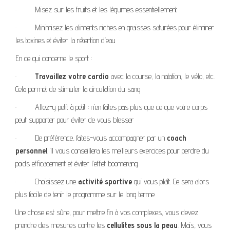
·
Misez sur les fruits et les légumes essentiellement
·
Minimisez les aliments riches en graisses saturées pour éliminer
les toxines et éviter la rétention d’eau
En ce qui concerne le sport :
·
Travaillez votre cardio
avec la course, la natation, le vélo, etc.
Cela permet de stimuler la circulation du sang
·
Allez-y petit à petit : n’en faites pas plus que ce que votre corps
peut supporter pour éviter de vous blesser
·
De préférence, faites-vous accompagner par un
coach
personnel
. Il vous conseillera les meilleurs exercices pour perdre du
poids efficacement et éviter l’effet boomerang
·
Choisissez une
activité sportive
qui vous plaît. Ce sera alors
plus facile de tenir le programme sur le long terme
Une chose est sûre, pour mettre fin à vos complexes, vous devez
prendre des mesures contre les
cellulites sous la peau
. Mais, vous