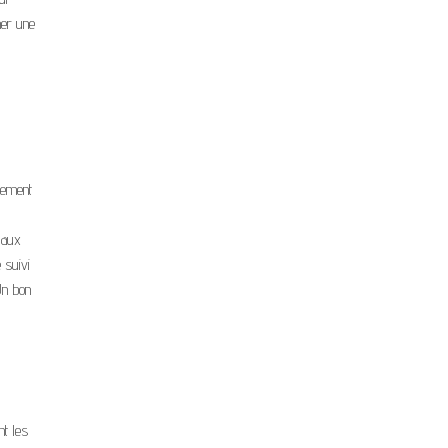
ner une
ctement
 aux
 suivi
Un bon
nt les