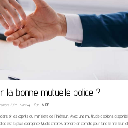
 la bonne mutuelle police ?
cembre 2024
Non
Par
LAURE
iciers et les agents du ministère de l’Intérieur. Avec une multitude d’options disponib
police est la plus appropriée. Quels critères prendre en compte pour faire le meilleur c