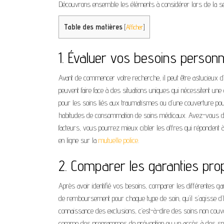
Découvrons ensemble les éléments à considérer lors de la sél
Table des matières
[
Afficher
]
1. Évaluer vos besoins personn
Avant de commencer votre recherche, il peut être astucieux d’id
peuvent faire face à des situations uniques qui nécessitent un
pour les soins liés aux traumatismes ou d’une couverture pou
habitudes de consommation de soins médicaux. Avez-vous des 
facteurs, vous pourrez mieux cibler les offres qui répondent 
en ligne sur la
mutuelle police
.
2. Comparer les garanties pr
Après avoir identifié vos besoins, comparer les différentes g
de remboursement pour chaque type de soin, qu’il s’agisse d
connaissance des exclusions, c’est-à-dire des soins non couver
comme des programmes de prévention ou un accès à des spécia