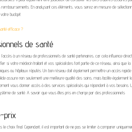
 des remboursements. En analysant ces éléments, vous serez en mesure de sélection
 votre budget.
anté efficace ?
sionnels de santé
t l’accès à un réseau de professionnels de santé partenaires, car cela influence dire
ier si votre médecin traitant et vos spécialistes font partie de ce réseau, ainsi que la
iques ou hôpitaux réputés. Un bon réseau doit également permettre un accès rapide
lide assure non seulement une meilleure qualité des soins, mais facilite également le
galement vous donner accès à des services spécialisés qui répondent à vos besoins. 
ystème de santé. A savoir que vous êtes pris en charge par des professionnels
é-prix
 le choix final. Cependant, il est important de ne pas se limiter à comparer uniqueme