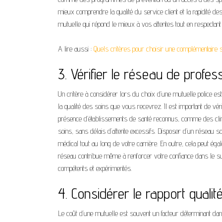
mieux comprendre la qualité du service client et la rapidité
mutuelle qui répond le mieux à vos attentes tout en respectant
A lire aussi :
Quels critères pour choisir une complémentaire s
3. Vérifier le réseau de profes
Un critère à considérer lors du choix d’une mutuelle police es
la qualité des soins que vous recevrez. Il est important de vérif
présence d’établissements de santé reconnus, comme des clin
soins, sans délais d’attente excessifs. Disposer d’un réseau so
médical tout au long de votre carrière. En outre, cela peut é
réseau contribue même à renforcer votre confiance dans le s
compétents et expérimentés.
4. Considérer le rapport qualit
Le coût d’une mutuelle est souvent un facteur déterminant dans