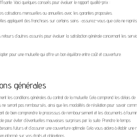
fisante. Voici quelques conseils pour évaluer le rapport qualité-prix :
es cotisations mensuelles ou annuelles avec les garanties proposées.
lles appliquent des franchises sur certains soins ; assurez-vous que cela ne représ
s retours d’autres assurés pour évaluer la satisfaction générale concernant les servi
ter pour une mutuelle qui offre un bon équilibre entre coût et couverture.
tions générales
ivement les conditions générales du contrat de la mutuelle. Cela comprend les délais de
oins ne seront pas remboursés, ainsi que les modalités de résiliation pour savoir com
portant de bien comprendre le processus de remboursement et les documents à fournir
able pour éviter d’éventuelles mauvaises surprises par la suite. Prendre le temps
esoins futurs et d’assurer une couverture optimale. Cela vous aidera à établir une r
n informé sur vos droits et obligations.