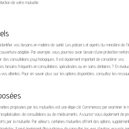
ection de votre mutuelle.
els
entifier vos besoins en matière de santé. Les policiers et agents du ministère de l’I
e couverture adaptée. Par exemple, vous pourriez avoir besoin d’une protection renfor
r des consultations psychologiques. Il est également important de considérer vos
besoins fréquents en consultations spécialisées ou en soins dentaires ? En évalu
à vos attentes. Pour en savoir plus sur les options disponibles, consultez les resso
oposées
aranties proposées par les mutuelles est une étape clé. Commencez par examiner le 
’hospitalisation, de consultations ou de médicaments. Assurez-vous également de p
ts par la mutuelle. Par ailleurs, certaines mutuelles offrent des options supplément
listes. Il peut également être judicieux de consulter les avis d’autres assurés po