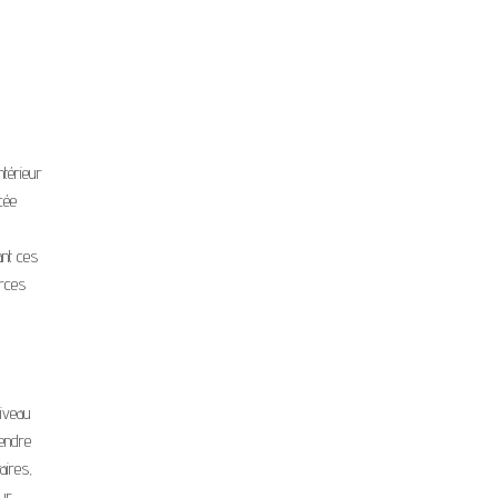
ntérieur
cée
ant ces
urces
niveau
rendre
aires,
ur