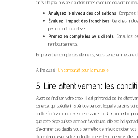
tarifs. Un prix bas peut parfois rimer avec une couverture insuf
Analysez le niveau des cotisations
: Comparez l
Évaluez l’impact des franchises
: Certaines mutue
pas un coût trop élevé.
Prenez en compte les avis clients
: Consultez le
remboursements.
En prenant en compte ces éléments, vous serez en mesure d’op
A lire aussi :
Un comparatif pour la mutuelle
5. Lire attentivement les condi
Avant de finaliser votre choix, il est primordial de lire attent
carence, qui spécifient la période pendant laquelle certains s
mettre fin à votre contrat si nécessaire. Il est également im
que cette étape puisse sembler fastidieuse, elle est indispens
d’examiner ces détails vous permettra de mieux anticiper vos b
de confiance avec votre mutuelle, en sachant que vous êtes bie