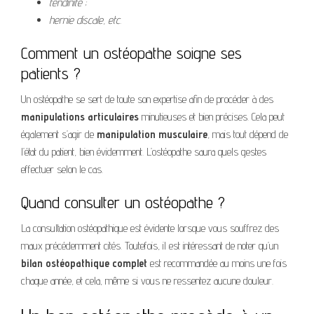
tendinite ;
hernie discale, etc.
Comment un ostéopathe soigne ses
patients ?
Un ostéopathe se sert de toute son expertise afin de procéder à des
manipulations articulaires
minutieuses et bien précises. Cela peut
également s’agir de
manipulation musculaire
, mais tout dépend de
l’état du patient, bien évidemment. L’ostéopathe saura quels gestes
effectuer selon le cas.
Quand consulter un ostéopathe ?
La consultation ostéopathique est évidente lorsque vous souffrez des
maux précédemment cités. Toutefois, il est intéressant de noter qu’un
bilan ostéopathique complet
est recommandée au moins une fois
chaque année, et cela, même si vous ne ressentez aucune douleur.