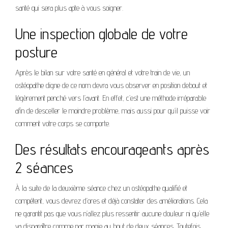
santé qui sera plus apte à vous soigner.
Une inspection globale de votre
posture
Après le bilan sur votre santé en général et votre train de vie, un
ostéopathe digne de ce nom devra vous observer en position debout et
légèrement penché vers l’avant. En effet, c’est une méthode irréparable
afin de desceller le moindre problème, mais aussi pour qu’il puisse voir
comment votre corps se comporte.
Des résultats encourageants après
2 séances
À la suite de la deuxième séance chez un ostéopathe qualifié et
compétent, vous devrez d’ores et déjà constater des améliorations. Cela
ne garantit pas que vous n’allez plus ressentir aucune douleur ni qu’elle
va disparaître comme par magie au bout de deux séances. Toutefois,