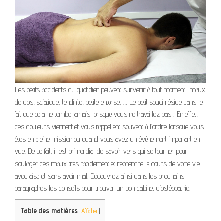
Les petits accidents du quotidien peuvent survenir à tout moment : maux
de dos, sciatique, tendinite, petite entorse, … Le petit souci réside dans le
fait que cela ne tombe jamais lorsque vous ne travaillez pas ! En effet,
ces douleurs viennent et vous rappellent souvent à l’ordre lorsque vous
êtes en pleine mission ou quand vous avez un évènement important en
vue. De ce fait, il est primordial de savoir vers qui se tourner pour
soulager ces maux très rapidement et reprendre le cours de votre vie
avec aise et sans avoir mal. Découvrez ainsi dans les prochains
paragraphes les conseils pour trouver un bon cabinet d’ostéopathie.
Table des matières
[
Afficher
]