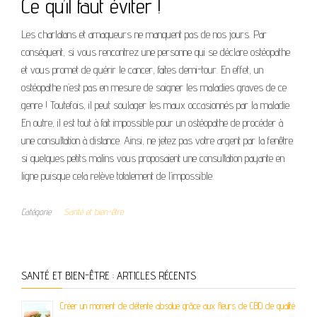
Ce qu’il faut éviter !
Les charlatans et arnaqueurs ne manquent pas de nos jours. Par
conséquent, si vous rencontrez une personne qui se déclare ostéopathe
et vous promet de guérir le cancer, faites demi-tour. En effet, un
ostéopathe n’est pas en mesure de soigner les maladies graves de ce
genre ! Toutefois, il peut soulager les maux occasionnés par la maladie.
En outre, il est tout à fait impossible pour un ostéopathe de procéder à
une consultation à distance. Ainsi, ne jetez pas votre argent par la fenêtre
si quelques petits malins vous proposaient une consultation payante en
ligne puisque cela relève totalement de l’impossible.
Catégorie
Santé et bien-être
SANTÉ ET BIEN-ÊTRE : ARTICLES RÉCENTS
Créer un moment de détente absolue grâce aux fleurs de CBD de qualité