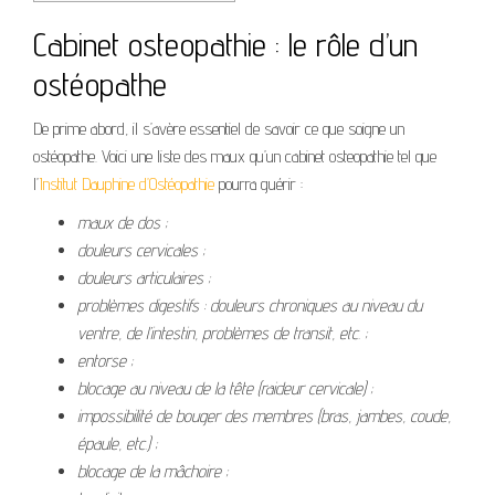
Cabinet osteopathie : le rôle d’un
ostéopathe
De prime abord, il s’avère essentiel de savoir ce que soigne un
ostéopathe. Voici une liste des maux qu’un cabinet osteopathie tel que
l’
Institut Dauphine d’Ostéopathie
pourra guérir :
maux de dos ;
douleurs cervicales ;
douleurs articulaires ;
problèmes digestifs : douleurs chroniques au niveau du
ventre, de l’intestin, problèmes de transit, etc. ;
entorse ;
blocage au niveau de la tête (raideur cervicale) ;
impossibilité de bouger des membres (bras, jambes, coude,
épaule, etc.) ;
blocage de la mâchoire ;