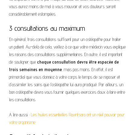
vous aurez moins de mal à vous mouvoir et vos douleurs seront
considérablement estompées.
3 consultations au maximum
En général, trois consultations suffisent pour un ostéopathe pour traiter
un patient. Au-delà de cela, veillez à ce que votre médecin vous explique
les raisons des consultations supplémentaires. En outre, il est important
de souligner que
chaque consultation devra être espacée de
trois semaines en moyenne
, mais pas moins. En effet, il est
primordial que vous donniez à votre corps le temps de se reposer et
d’assimiler les soins que l’ostéopathe lui aura prodigué. Par ailleurs, un
bon ostéopathe devra vous fournir quelques exercices doux à faire entre
les consultations.
A lire aussi :
Les huiles essentielles Ravintsara ont un réel pouvoir pour
votre organisme