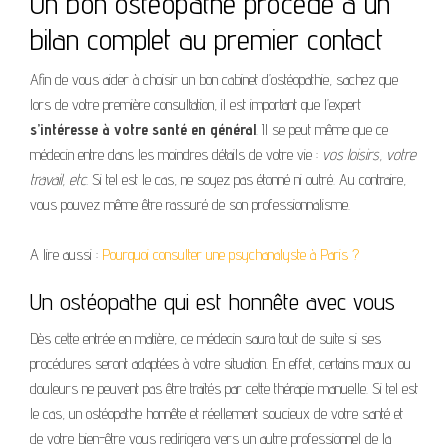
Un bon ostéopathe procède à un
bilan complet au premier contact
Afin de vous aider à choisir un bon cabinet d’ostéopathie, sachez que
lors de votre première consultation, il est important que l’expert
s’intéresse à votre santé en général
. Il se peut même que ce
médecin entre dans les moindres détails de votre vie :
vos loisirs, votre
travail, etc.
Si tel est le cas, ne soyez pas étonné ni outré. Au contraire,
vous pouvez même être rassuré de son professionnalisme.
A lire aussi :
Pourquoi consulter une psychanalyste à Paris ?
Un ostéopathe qui est honnête avec vous
Dès cette entrée en matière, ce médecin saura tout de suite si ses
procédures seront adaptées à votre situation. En effet, certains maux ou
douleurs ne peuvent pas être traités par cette thérapie manuelle. Si tel est
le cas, un ostéopathe honnête et réellement soucieux de votre santé et
de votre bien-être vous redirigera vers un autre professionnel de la