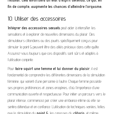
résultat. Cela favorisera un état d’esprit détendu, ce qui, en
fin de compte, augmente les chances d’atteindre l’orgasme.
10. Utiliser des accessoires
Intégrer des accessoires sexuels
peut aider à intensifier les
sensations et à explorer de nouvelles dimensions du plaisir. Des
stimulateurs clitoridiens ou des jouets spécifiquement conçus pour
stimuler le point G peuvent être des alliés précieux dans cette quête.
Assurez-vous toujours que ces dispositifs sont sûrs et adaptés à
l’utilisation conjointe.
Pour
faire squirt une femme et lui donner du plaisir
, il est
fondamental de comprendre les différentes dimensions de la stimulation
féminine, qui varient d’une personne à l’autre. Chaque femme possède
ses propres préférences et zones erogènes, d’où l’importance d’une
communication ouverte et respectueuse. Pour initier un parcours vers le
plaisir intense, commencez par créer une ambiance intime où elle se
sentira détendue et en confiance. L’utilisation de techniques variées, telles
que la stimulation du
point G
, les caresses du
clitoris
, et même