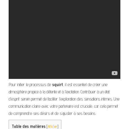
Pour initier le processus de
squirt
, il est essentiel de créer une
atmosphère propice à la détente et à l’excitation. Contribuer à un état
d’esprit serein permet de faciliter l’exploration des sensations intimes. Une
communication claire avec votre partenaire est cruciale, car cela permet
de comprendre ses désirs et de s’ajuster à ses besoins.
Table des matières
[
Afficher
]