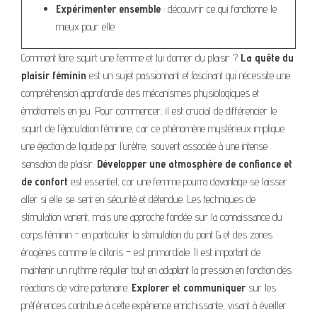
Expérimenter ensemble
: découvrir ce qui fonctionne le
mieux pour elle
Comment faire squirt une femme et lui donner du plaisir ?
La quête du
plaisir féminin
est un sujet passionnant et fascinant qui nécessite une
compréhension approfondie des mécanismes physiologiques et
émotionnels en jeu. Pour commencer, il est crucial de différencier le
squirt de l’éjaculation féminine, car ce phénomène mystérieux implique
une éjection de liquide par l’urètre, souvent associée à une intense
sensation de plaisir.
Développer une atmosphère de confiance et
de confort
est essentiel, car une femme pourra davantage se laisser
aller si elle se sent en sécurité et détendue. Les techniques de
stimulation varient, mais une approche fondée sur la connaissance du
corps féminin – en particulier la stimulation du point G et des zones
érogènes comme le clitoris – est primordiale. Il est important de
maintenir un rythme régulier tout en adaptant la pression en fonction des
réactions de votre partenaire.
Explorer et communiquer
sur les
préférences contribue à cette expérience enrichissante, visant à éveiller