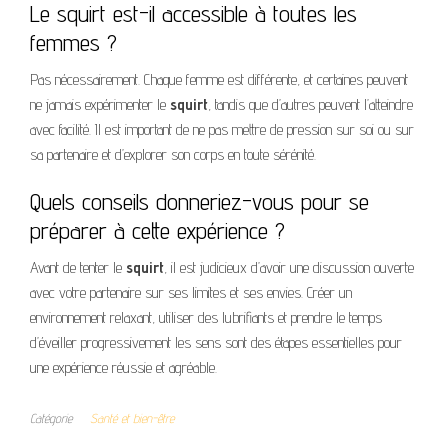
Le squirt est-il accessible à toutes les
femmes ?
Pas nécessairement. Chaque femme est différente, et certaines peuvent
ne jamais expérimenter le
squirt
, tandis que d’autres peuvent l’atteindre
avec facilité. Il est important de ne pas mettre de pression sur soi ou sur
sa partenaire et d’explorer son corps en toute sérénité.
Quels conseils donneriez-vous pour se
préparer à cette expérience ?
Avant de tenter le
squirt
, il est judicieux d’avoir une discussion ouverte
avec votre partenaire sur ses limites et ses envies. Créer un
environnement relaxant, utiliser des lubrifiants et prendre le temps
d’éveiller progressivement les sens sont des étapes essentielles pour
une expérience réussie et agréable.
Catégorie
Santé et bien-être