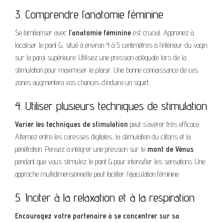
3. Comprendre l’anatomie féminine
Se familiariser avec
l’anatomie féminine
est crucial. Apprenez à
localiser le point G, situé à environ 4 à 5 centimètres à l’intérieur du vagin
sur la paroi supérieure. Utilisez une pression adéquate lors de la
stimulation pour maximiser le plaisir. Une bonne connaissance de ces
zones augmentera vos chances d’induire un squirt.
4. Utiliser plusieurs techniques de stimulation
Varier les techniques de stimulation
peut s’avérer très efficace.
Alternez entre les caresses digitales, la stimulation du clitoris et la
pénétration. Pensez à intégrer une pression sur le
mont de Vénus
pendant que vous stimulez le point G pour intensifier les sensations. Une
approche multidimensionnelle peut faciliter l’éjaculation féminine.
5. Inciter à la relaxation et à la respiration
Encouragez votre partenaire à se concentrer sur sa