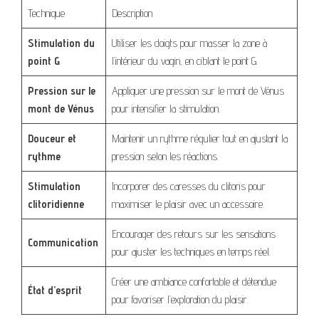
Technique
Description
Stimulation du
Utiliser les doigts pour masser la zone à
point G
l’intérieur du vagin, en ciblant le point G.
Pression sur le
Appliquer une pression sur le mont de Vénus
mont de Vénus
pour intensifier la stimulation.
Douceur et
Maintenir un rythme régulier tout en ajustant la
rythme
pression selon les réactions.
Stimulation
Incorporer des caresses du clitoris pour
clitoridienne
maximiser le plaisir avec un accessoire.
Encourager des retours sur les sensations
Communication
pour ajuster les techniques en temps réel.
Créer une ambiance confortable et détendue
État d’esprit
pour favoriser l’exploration du plaisir.