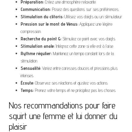
Préparation:
Créez une atmosphère relaxante.
Communication:
Posez des questions sur ses préférences.
Stimulation du clitoris:
Utilisez vos doigts ou un stimulateur.
Pression sur le mont de Vénus:
Appliquez une légère
compression.
Recherche du point G:
Stimulez ce point avec vos doigts.
Stimulation anale:
Intégrez cette zone si elle est à l’aise.
Rythme régulier:
Maintenez un tempo constant lors de la
stimulation.
Sensualité:
Variez entre caresses douces et pressions plus
intenses.
Écoute:
Observez ses réactions et ajustez vos actions.
Temps:
Prenez votre temps et ne précipitez pas les choses.
Nos recommandations pour faire
squirt une femme et lui donner du
plaisir