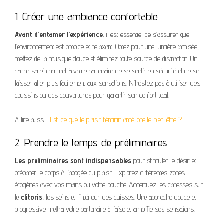
1. Créer une ambiance confortable
Avant d’entamer l’expérience
, il est essentiel de s’assurer que
l’environnement est propice et relaxant. Optez pour une lumière tamisée,
mettez de la musique douce et éliminez toute source de distraction. Un
cadre serein permet à votre partenaire de se sentir en sécurité et de se
laisser aller plus facilement aux sensations. N’hésitez pas à utiliser des
coussins ou des couvertures pour garantir son confort total.
A lire aussi :
Est-ce que le plaisir féminin améliore le bien-être ?
2. Prendre le temps de préliminaires
Les préliminaires sont indispensables
pour stimuler le désir et
préparer le corps à l’apogée du plaisir. Explorez différentes zones
érogènes avec vos mains ou votre bouche. Accentuez les caresses sur
le
clitoris
, les seins et l’intérieur des cuisses. Une approche douce et
progressive mettra votre partenaire à l’aise et amplifie ses sensations.