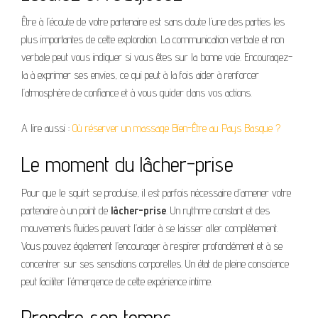
Être à l’écoute de votre partenaire est sans doute l’une des parties les
plus importantes de cette exploration. La communication verbale et non
verbale peut vous indiquer si vous êtes sur la bonne voie. Encouragez-
la à exprimer ses envies, ce qui peut à la fois aider à renforcer
l’atmosphère de confiance et à vous guider dans vos actions.
A lire aussi :
Où réserver un massage Bien-Être au Pays Basque ?
Le moment du lâcher-prise
Pour que le squirt se produise, il est parfois nécessaire d’amener votre
partenaire à un point de
lâcher-prise
. Un rythme constant et des
mouvements fluides peuvent l’aider à se laisser aller complètement.
Vous pouvez également l’encourager à respirer profondément et à se
concentrer sur ses sensations corporelles. Un état de pleine conscience
peut faciliter l’émergence de cette expérience intime.
Prendre son temps