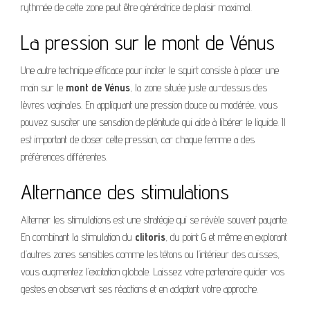
rythmée de cette zone peut être génératrice de plaisir maximal.
La pression sur le mont de Vénus
Une autre technique efficace pour inciter le squirt consiste à placer une
main sur le
mont de Vénus
, la zone située juste au-dessus des
lèvres vaginales. En appliquant une pression douce ou modérée, vous
pouvez susciter une sensation de plénitude qui aide à libérer le liquide. Il
est important de doser cette pression, car chaque femme a des
préférences différentes.
Alternance des stimulations
Alterner les stimulations est une stratégie qui se révèle souvent payante.
En combinant la stimulation du
clitoris
, du point G et même en explorant
d’autres zones sensibles comme les tétons ou l’intérieur des cuisses,
vous augmentez l’excitation globale. Laissez votre partenaire guider vos
gestes en observant ses réactions et en adaptant votre approche.