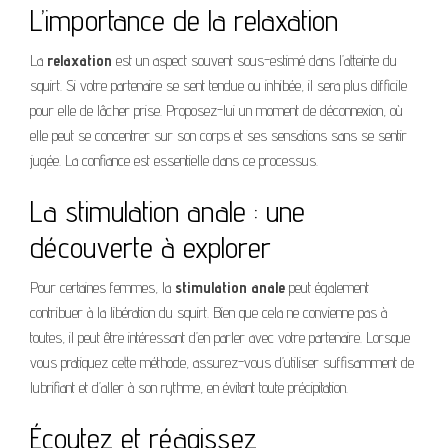
L’importance de la relaxation
La
relaxation
est un aspect souvent sous-estimé dans l’atteinte du
squirt. Si votre partenaire se sent tendue ou inhibée, il sera plus difficile
pour elle de lâcher prise. Proposez-lui un moment de déconnexion, où
elle peut se concentrer sur son corps et ses sensations sans se sentir
jugée. La confiance est essentielle dans ce processus.
La stimulation anale : une
découverte à explorer
Pour certaines femmes, la
stimulation anale
peut également
contribuer à la libération du squirt. Bien que cela ne convienne pas à
toutes, il peut être intéressant d’en parler avec votre partenaire. Lorsque
vous pratiquez cette méthode, assurez-vous d’utiliser suffisamment de
lubrifiant et d’aller à son rythme, en évitant toute précipitation.
Écoutez et réagissez