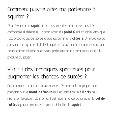
Comment puis-je aider ma partenaire à
squirter ?
Pour favoriser le
squirt
, il est essentiel de créer une atmosphère
confortable et détendue. La stimulation du
point G
est cruciale, ainsi que
l’exploration d’autres zones érogènes comme le
clitoris
. Un mélange de
pression, de rythme et de technique est souvent nécessaire, ainsi qu’une
bonne communication avec votre partenaire pour comprendre ce qui lui
procure du plaisir.
Y a-t-il des techniques spécifiques pour
augmenter les chances de succès ?
Oui, certaines techniques peuvent aider. Par exemple, appliquer une
pression sur le
mont de Vénus
tout en stimulant le
clitoris
peut
intensifier l’excitation. De même, il est recommandé de stimuler le
col de
l’utérus
pour maximiser le plaisir et faciliter le
squirt
.