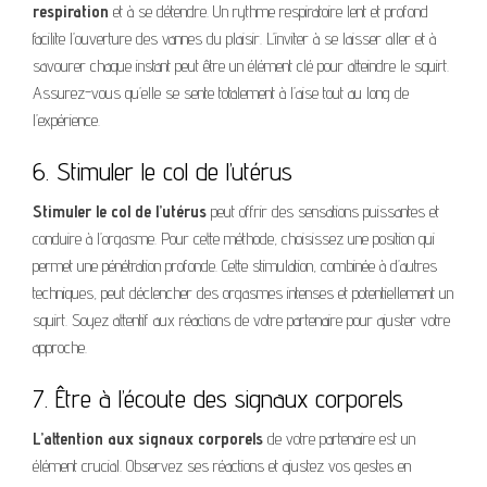
respiration
et à se détendre. Un rythme respiratoire lent et profond
facilite l’ouverture des vannes du plaisir. L’inviter à se laisser aller et à
savourer chaque instant peut être un élément clé pour atteindre le squirt.
Assurez-vous qu’elle se sente totalement à l’aise tout au long de
l’expérience.
6. Stimuler le col de l’utérus
Stimuler le col de l’utérus
peut offrir des sensations puissantes et
conduire à l’orgasme. Pour cette méthode, choisissez une position qui
permet une pénétration profonde. Cette stimulation, combinée à d’autres
techniques, peut déclencher des orgasmes intenses et potentiellement un
squirt. Soyez attentif aux réactions de votre partenaire pour ajuster votre
approche.
7. Être à l’écoute des signaux corporels
L’attention aux signaux corporels
de votre partenaire est un
élément crucial. Observez ses réactions et ajustez vos gestes en