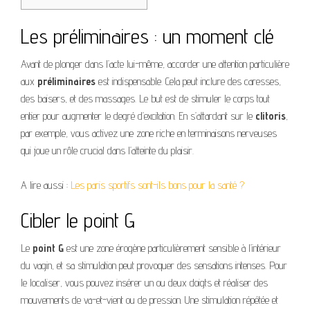
Les préliminaires : un moment clé
Avant de plonger dans l’acte lui-même, accorder une attention particulière
aux
préliminaires
est indispensable. Cela peut inclure des caresses,
des baisers, et des massages. Le but est de stimuler le corps tout
entier pour augmenter le degré d’excitation. En s’attardant sur le
clitoris
,
par exemple, vous activez une zone riche en terminaisons nerveuses
qui joue un rôle crucial dans l’atteinte du plaisir.
A lire aussi :
Les paris sportifs sont-ils bons pour la santé ?
Cibler le point G
Le
point G
est une zone érogène particulièrement sensible à l’intérieur
du vagin, et sa stimulation peut provoquer des sensations intenses. Pour
le localiser, vous pouvez insérer un ou deux doigts et réaliser des
mouvements de va-et-vient ou de pression. Une stimulation répétée et