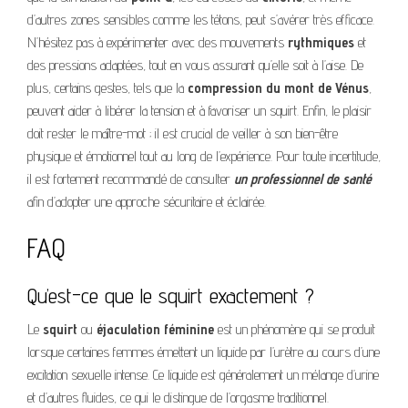
d’autres zones sensibles comme les tétons, peut s’avérer très efficace.
N’hésitez pas à expérimenter avec des mouvements
rythmiques
et
des pressions adaptées, tout en vous assurant qu’elle soit à l’aise. De
plus, certains gestes, tels que la
compression du mont de Vénus
,
peuvent aider à libérer la tension et à favoriser un squirt. Enfin, le plaisir
doit rester le maître-mot ; il est crucial de veiller à son bien-être
physique et émotionnel tout au long de l’expérience. Pour toute incertitude,
il est fortement recommandé de consulter
un professionnel de santé
afin d’adopter une approche sécuritaire et éclairée.
FAQ
Qu’est-ce que le squirt exactement ?
Le
squirt
ou
éjaculation féminine
est un phénomène qui se produit
lorsque certaines femmes émettent un liquide par l’urètre au cours d’une
excitation sexuelle intense. Ce liquide est généralement un mélange d’urine
et d’autres fluides, ce qui le distingue de l’orgasme traditionnel.