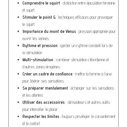
Comprendre le squirt
: distinction entre éjaculation féminine
et squirt
Stimuler le point G
: techniques efficaces pour provoquer
le squirt
Importance du mont de Vénus
: pression appropriée pour
ouvrir les vannes
Rythme et pression
: garder un rythme constant lors de
la stimulation
Multi-stimulation
: combiner stimulation clitoridienne et
d’autres zones érogènes
Créer un cadre de confiance
: mettre la femme à l’aise
pour libérer ses sensations
Se préparer mentalement
: échanger sur les sensations
et les attentes
Utiliser des accessoires
: stimulateurs et autres outils
pour intensifier le plaisir
Respecter les limites
: toujours privilégier le consentement
et le confort