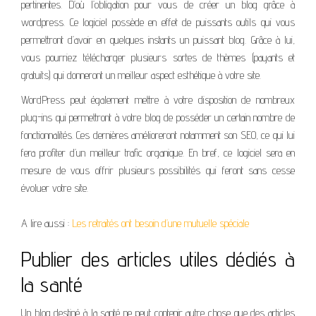
pertinentes. D’où l’obligation pour vous de créer un blog grâce à
wordpress. Ce logiciel possède en effet de puissants outils qui vous
permettront d’avoir en quelques instants un puissant blog. Grâce à lui,
vous pourriez télécharger plusieurs sortes de thèmes (payants et
gratuits) qui donneront un meilleur aspect esthétique à votre site.
WordPress peut également mettre à votre disposition de nombreux
plug-ins qui permettront à votre blog de posséder un certain nombre de
fonctionnalités. Ces dernières amélioreront notamment son SEO, ce qui lui
fera profiter d’un meilleur trafic organique. En bref, ce logiciel sera en
mesure de vous offrir plusieurs possibilités qui feront sans cesse
évoluer votre site.
A lire aussi :
Les retraités ont besoin d’une mutuelle spéciale
Publier des articles utiles dédiés à
la santé
Un blog destiné à la santé ne peut contenir autre chose que des articles