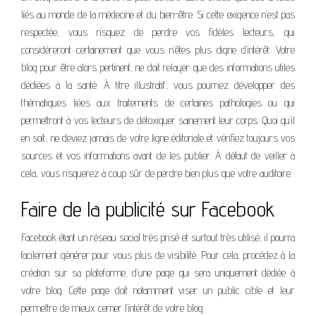
liés au monde de la médecine et du bien-être. Si cette exigence n’est pas
respectée, vous risquez de perdre vos fidèles lecteurs, qui
considéreront certainement que vous n’êtes plus digne d’intérêt. Votre
blog pour être alors pertinent, ne doit relayer que des informations utiles
dédiées à la santé. À titre illustratif, vous pourriez développer des
thématiques liées aux traitements de certaines pathologies ou qui
permettront à vos lecteurs de détoxiquer sainement leur corps. Quoi qu’il
en soit, ne deviez jamais de votre ligne éditoriale et vérifiez toujours vos
sources et vos informations avant de les publier. À défaut de veiller à
cela, vous risquerez à coup sûr de perdre bien plus que votre auditoire.
Faire de la publicité sur Facebook
Facebook étant un réseau social très prisé et surtout très utilisé, il pourra
facilement générer pour vous plus de visibilité. Pour cela, procédez à la
création sur sa plateforme, d’une page qui sera uniquement dédiée à
votre blog. Cette page doit notamment viser un public cible et leur
permettre de mieux cerner l’intérêt de votre blog.