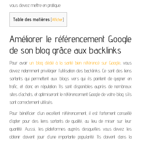
vous devez mettre en pratique.
Table des matières
[
Afficher
]
Améliorer le référencement Google
de son blog grâce aux backlinks
Pour avoir
un blog dédié à la santé bien référencé sur Google
, vous
devez notamment privilégier l’utilisation des backlinks. Ce sont des liens
sortants qui permettent aux blogs vers qui ils pointent de gagner en
trafic, et donc en réputation. Ils sont disponibles auprès de nombreux
sites d’achats, et optimiseront le référencement Google de votre blog s’ils
sont correctement utilisés.
Pour bénéficier d’un excellent référencement, il est fortement conseillé
d’opter pour des liens sortants de qualité, au lieu de miser sur leur
quantité. Aussi, les plateformes auprès desquelles vous devez les
obtenir doivent jouir d’une importante popularité. Ils doivent dans la