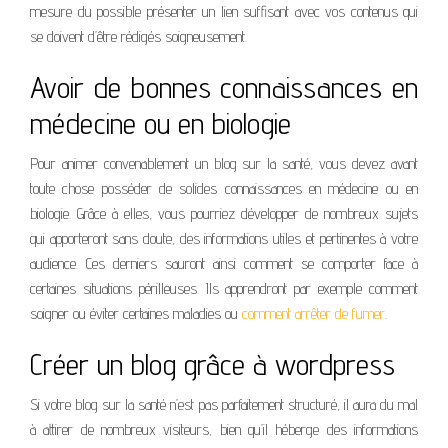
mesure du possible présenter un lien suffisant avec vos contenus qui
se doivent d’être rédigés soigneusement.
Avoir de bonnes connaissances en
médecine ou en biologie
Pour animer convenablement un blog sur la santé, vous devez avant
toute chose posséder de solides connaissances en médecine ou en
biologie. Grâce à elles, vous pourriez développer de nombreux sujets
qui apporteront sans doute, des informations utiles et pertinentes à votre
audience. Ces derniers sauront ainsi comment se comporter face à
certaines situations périlleuses. Ils apprendront par exemple comment
soigner ou éviter certaines maladies ou
comment arrêter de fumer
.
Créer un blog grâce à wordpress
Si votre blog sur la santé n’est pas parfaitement structuré, il aura du mal
à attirer de nombreux visiteurs, bien qu’il héberge des informations