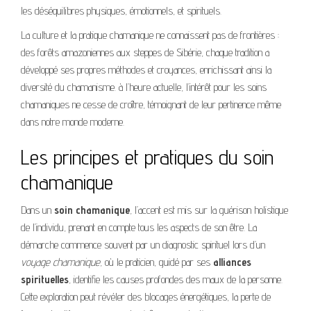
les déséquilibres physiques, émotionnels, et spirituels.
La culture et la pratique chamanique ne connaissent pas de frontières :
des forêts amazoniennes aux steppes de Sibérie, chaque tradition a
développé ses propres méthodes et croyances, enrichissant ainsi la
diversité du chamanisme. à l’heure actuelle, l’intérêt pour les soins
chamaniques ne cesse de croître, témoignant de leur pertinence même
dans notre monde moderne.
Les principes et pratiques du soin
chamanique
Dans un
soin chamanique
, l’accent est mis sur la guérison holistique
de l’individu, prenant en compte tous les aspects de son être. La
démarche commence souvent par un diagnostic spirituel lors d’un
voyage chamanique
, où le praticien, guidé par ses
alliances
spirituelles
, identifie les causes profondes des maux de la personne.
Cette exploration peut révéler des blocages énergétiques, la perte de