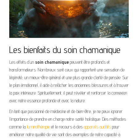
Les bienfaits du soin chamanique
Les effets d’un
soin chamanique
peuvent être profonds et
transformateurs. Nombreux sont ceux qui rapportent une sensation de
légèreté, un mieux-être général et une plus grande clarté de pensée. Sur
le plan émotionnel, il aide à relâcher les anciennes blessures et à trouver
la paix intérieure. Spirituellement, il peut révéler et renforcer la connexion
avec notre essence profonde et avec la nature.
En tant que passionné de médecine et de bien-être, je ne peux ignorer
l’importance de prendre en charge notre santé holistique. Des méthodes
comme la
luminothérapie
et le recours à des
appareils auditifs
pour
améliorer notre qualité de vie sont des exemples de notre capacité à