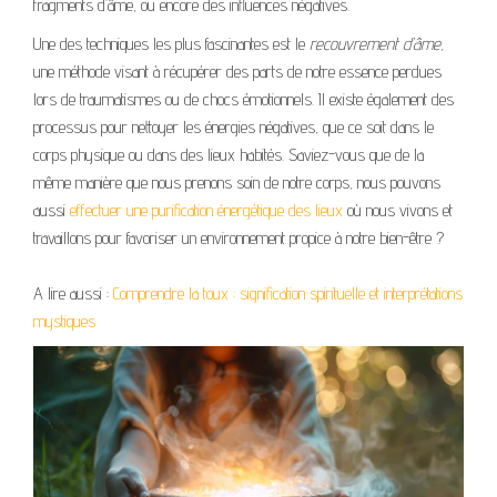
fragments d’âme, ou encore des influences négatives.
Une des techniques les plus fascinantes est le
recouvrement d’âme
,
une méthode visant à récupérer des parts de notre essence perdues
lors de traumatismes ou de chocs émotionnels. Il existe également des
processus pour nettoyer les énergies négatives, que ce soit dans le
corps physique ou dans des lieux habités. Saviez-vous que de la
même manière que nous prenons soin de notre corps, nous pouvons
aussi
effectuer une purification énergétique des lieux
où nous vivons et
travaillons pour favoriser un environnement propice à notre bien-être ?
A lire aussi :
Comprendre la toux : signification spirituelle et interprétations
mystiques