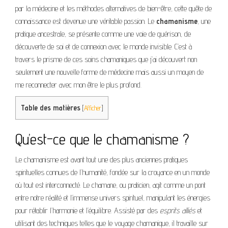
par la médecine et les méthodes alternatives de bien-être, cette quête de
connaissance est devenue une véritable passion. Le
chamanisme
, une
pratique ancestrale, se présente comme une voie de guérison, de
découverte de soi et de connexion avec le monde invisible. C’est à
travers le prisme de ces soins chamaniques que j’ai découvert non
seulement une nouvelle forme de médecine mais aussi un moyen de
me reconnecter avec mon être le plus profond.
Table des matières
[
Afficher
]
Qu’est-ce que le chamanisme ?
Le chamanisme est avant tout une des plus anciennes pratiques
spirituelles connues de l’humanité, fondée sur la croyance en un monde
où tout est interconnecté. Le chamane, ou praticien, agit comme un pont
entre notre réalité et l’immense univers spirituel, manipulant les énergies
pour rétablir l’harmonie et l’équilibre. Assisté par des
esprits alliés
et
utilisant des techniques telles que le voyage chamanique, il travaille sur