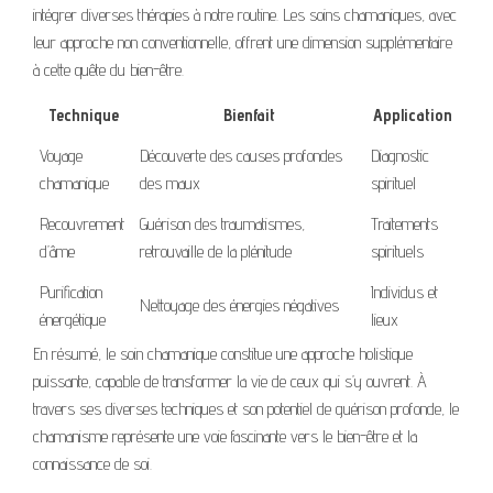
intégrer diverses thérapies à notre routine. Les soins chamaniques, avec
leur approche non conventionnelle, offrent une dimension supplémentaire
à cette quête du bien-être.
Technique
Bienfait
Application
Voyage
Découverte des causes profondes
Diagnostic
chamanique
des maux
spirituel
Recouvrement
Guérison des traumatismes,
Traitements
d’âme
retrouvaille de la plénitude
spirituels
Purification
Individus et
Nettoyage des énergies négatives
énergétique
lieux
En résumé, le soin chamanique constitue une approche holistique
puissante, capable de transformer la vie de ceux qui s’y ouvrent. À
travers ses diverses techniques et son potentiel de guérison profonde, le
chamanisme représente une voie fascinante vers le bien-être et la
connaissance de soi.