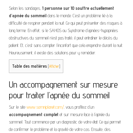
Selon les sondages,
1 personne sur 10 souffre actuellement
d’apnée du sommeil
dans le monde. C’est un problème lié à la
difficulté de respirer pendant la nuit. Ce qui peut présenter des risques à
long terme. En effet, si le SAHOS ou Syndrome d’apnées-hypopnées
obstructives du sommeil n’est pas traité, il peut entraîner le décès du
patient. Et, c’est sans compter l’inconfort que cela engendre durant la nuit.
Heureusement, il existe des solutions pour y remédier.
Table des matières
[
Afficher
]
Un accompagnement sur mesure
pour traiter l’apnée du sommeil
Sur le site
www.somniplanet.com/
, vous profitez d’un
accompagnement complet
et sur mesure face à l’apnée du
sommeil. Tout commence par un diagnostic de votre état. Ce qui permet
de confirmer le problème et la gravité de votre cas. Ensuite, des