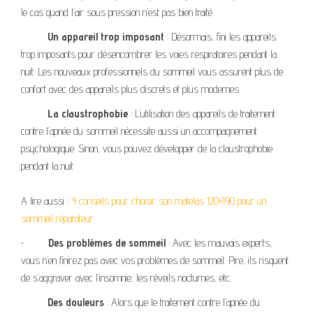
le cas quand l’air sous pression n’est pas bien traité
·
Un appareil trop imposant
: Désormais, fini les appareils
trop imposants pour désencombrer les voies respiratoires pendant la
nuit. Les nouveaux professionnels du sommeil vous assurent plus de
confort avec des appareils plus discrets et plus modernes
·
La claustrophobie
: L’utilisation des appareils de traitement
contre l’apnée du sommeil nécessite aussi un accompagnement
psychologique. Sinon, vous pouvez développer de la claustrophobie
pendant la nuit
A lire aussi :
4 conseils pour choisir son matelas 120×190 pour un
sommeil réparateur
·
Des problèmes de sommeil
: Avec les mauvais experts,
vous n’en finirez pas avec vos problèmes de sommeil. Pire, ils risquent
de s’aggraver avec l’insomnie, les réveils nocturnes, etc.
·
Des douleurs
: Alors que le traitement contre l’apnée du