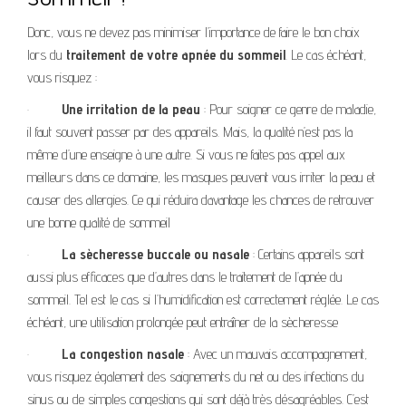
Donc, vous ne devez pas minimiser l’importance de faire le bon choix
lors du
traitement de votre apnée du sommeil
. Le cas échéant,
vous risquez :
·
Une irritation de la peau
: Pour soigner ce genre de maladie,
il faut souvent passer par des appareils. Mais, la qualité n’est pas la
même d’une enseigne à une autre. Si vous ne faites pas appel aux
meilleurs dans ce domaine, les masques peuvent vous irriter la peau et
causer des allergies. Ce qui réduira davantage les chances de retrouver
une bonne qualité de sommeil
·
La sècheresse buccale ou nasale
: Certains appareils sont
aussi plus efficaces que d’autres dans le traitement de l’apnée du
sommeil. Tel est le cas si l’humidification est correctement réglée. Le cas
échéant, une utilisation prolongée peut entraîner de la sècheresse
·
La congestion nasale
: Avec un mauvais accompagnement,
vous risquez également des saignements du net ou des infections du
sinus ou de simples congestions qui sont déjà très désagréables. C’est