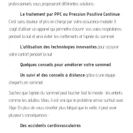
professionnels vous proposeront différentes solutions :
·
Le traitement par PPC ou Pression Positive Continue
:
C’est sans douleur et pris en charge par votre assurance maladie. Il
s’agit d’utiliser un appareil qui permettra d’ouvrir vos voies respiratoires
pendant la nuit et ainsi éviter les ronflements et l’apnée du sommeil.
·
L’utilisation des technologies innovantes
pour assurer
votre confort pendant la nuit
·
Quelques conseils pour améliorer votre sommeil
·
Un suivi et des conseils à distance
grâce à une équipe
d’experts en sommeil
Sachez que l’apnée du sommeil peut toucher tout le monde : les enfants
comme les adultes. Mais, il est vrai que le problème arrive surtout avec
l’âge. En plus de vous réveiller plus fatigué que la veille, il peut avoir
plusieurs conséquences :
·
Des accidents cardiovasculaires