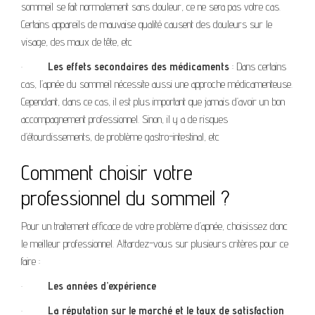
sommeil se fait normalement sans douleur, ce ne sera pas votre cas.
Certains appareils de mauvaise qualité causent des douleurs sur le
visage, des maux de tête, etc
·
Les effets secondaires des médicaments
: Dans certains
cas, l’apnée du sommeil nécessite aussi une approche médicamenteuse.
Cependant, dans ce cas, il est plus important que jamais d’avoir un bon
accompagnement professionnel. Sinon, il y a de risques
d’étourdissements, de problème gastro-intestinal, etc
Comment choisir votre
professionnel du sommeil ?
Pour un traitement efficace de votre problème d’apnée, choisissez donc
le meilleur professionnel. Attardez-vous sur plusieurs critères pour ce
faire :
·
Les années d’expérience
·
La réputation sur le marché et le taux de satisfaction