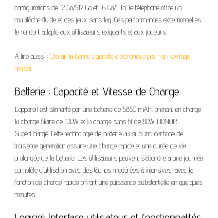
configurations de 12 Go/512 Go et 16 Go/1 To, le téléphone offre un
multitâche fluide et des jeux sans lag. Ces performances exceptionnelles
le rendent adapté aux utilisateurs exigeants et aux joueurs.
A lire aussi :
Choisir la bonne cigarette électronique pour un sevrage
réussi
Batterie : Capacité et Vitesse de Charge
L’appareil est alimenté par une batterie de 5850 mAh, prenant en charge
la charge filaire de 100W et la charge sans fil de 80W HONOR
SuperCharge. Cette technologie de batterie au silicium-carbone de
troisième génération assure une charge rapide et une durée de vie
prolongée de la batterie. Les utilisateurs peuvent s’attendre à une journée
complète d’utilisation avec des tâches modérées à intensives, avec la
fonction de charge rapide offrant une puissance substantielle en quelques
minutes.
Logiciel: Interface utilisateur et fonctionnalités