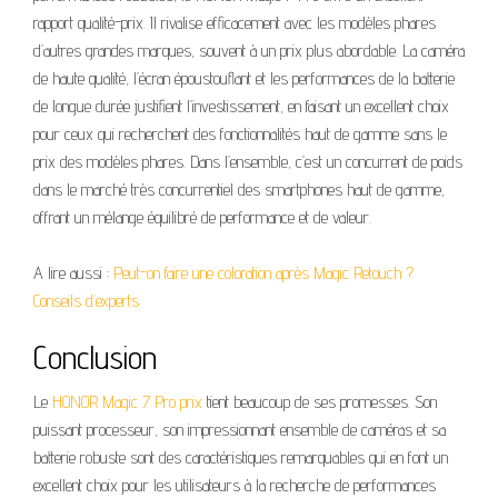
rapport qualité-prix. Il rivalise efficacement avec les modèles phares
d’autres grandes marques, souvent à un prix plus abordable. La caméra
de haute qualité, l’écran époustouflant et les performances de la batterie
de longue durée justifient l’investissement, en faisant un excellent choix
pour ceux qui recherchent des fonctionnalités haut de gamme sans le
prix des modèles phares. Dans l’ensemble, c’est un concurrent de poids
dans le marché très concurrentiel des smartphones haut de gamme,
offrant un mélange équilibré de performance et de valeur.
A lire aussi :
Peut-on faire une coloration après Magic Retouch ?
Conseils d’experts
Conclusion
Le
HONOR Magic 7 Pro prix
tient beaucoup de ses promesses. Son
puissant processeur, son impressionnant ensemble de caméras et sa
batterie robuste sont des caractéristiques remarquables qui en font un
excellent choix pour les utilisateurs à la recherche de performances