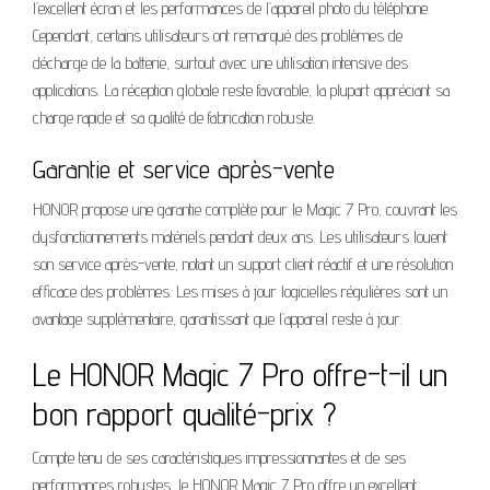
l’excellent écran et les performances de l’appareil photo du téléphone.
Cependant, certains utilisateurs ont remarqué des problèmes de
décharge de la batterie, surtout avec une utilisation intensive des
applications. La réception globale reste favorable, la plupart appréciant sa
charge rapide et sa qualité de fabrication robuste.
Garantie et service après-vente
HONOR propose une garantie complète pour le Magic 7 Pro, couvrant les
dysfonctionnements matériels pendant deux ans. Les utilisateurs louent
son service après-vente, notant un support client réactif et une résolution
efficace des problèmes. Les mises à jour logicielles régulières sont un
avantage supplémentaire, garantissant que l’appareil reste à jour.
Le HONOR Magic 7 Pro offre-t-il un
bon rapport qualité-prix ?
Compte tenu de ses caractéristiques impressionnantes et de ses
performances robustes, le HONOR Magic 7 Pro offre un excellent