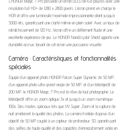
L’HONOR Magic 7 Pro possède un écran OLED de 6,8 pouces avec une
résolution full HD+ de 1280 x 2800 pixels. L’écran prend en charge le
HDR et offre une luminosité maximale impressionnante allant jusqu’à
5000 nits, garantissant une clarté même en plein soleil. Avec un taux de
rafraîchissement de 120 Hz, l’écran offre un défilement fluide et une
excellente expérience de jeu. Le HONOR NanoCrystal Shield apporte une
durabilité accrue, faisant de cet écran une puissance visuelle.
Caméra : Caractéristiques et fonctionnalités
spéciales
Équipé d’un appareil photo HONOR Falcon Super Dynamic de 50 MP,
d’un appareil photo ultra grand-angle de 50 MP, et d’un téléobjectif de
200 MP, le HONOR Magic 7 Pro est le rêve de tout photographe. Le
téléobjectif offre un zoom optique 3x et jusqu’à un zoom numérique
100x. Des modes spéciaux tels que l’AI Super Zoom et la capture de
nuit améliorent la qualité des photos. La caméra frontale dispose d’un
objectif de 50 MP couplé à un capteur de profondeur 3D, garantissant
des selfies de haute qualité et des capacités d’enregistrement vidéo en