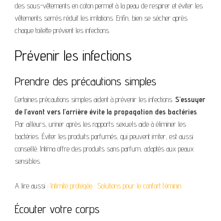
des sous-vêtements en coton permet à la peau de respirer et éviter les
vêtements serrés réduit les irritations. Enfin, bien se sécher après
chaque toilette prévient les infections.
Prévenir les infections
Prendre des précautions simples
Certaines précautions simples aident à prévenir les infections.
S’essuyer
de l’avant vers l’arrière évite la propagation des bactéries
.
Par ailleurs, uriner après les rapports sexuels aide à éliminer les
bactéries. Éviter les produits parfumés, qui peuvent irriter, est aussi
conseillé. Intima offre des produits sans parfum, adaptés aux peaux
sensibles.
A lire aussi :
Intimité protégée : Solutions pour le confort féminin
Écouter votre corps