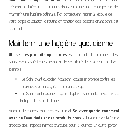
ménopause. Intégrer ces produits dans la routine quotidienne permet de
maintenir une hygiène optimale. Par conséquent, rester à l’écoute de
votre corps et adapter la routine en fonction des besoins changeants est
essentiel.
Maintenir une hygiène quotidienne
Utiliser des produits appropriés
est essentiel. Intima propose des
soins lavants spécifiques respectant la sensibilité de la zone intime. Par
exemple :
Le Soin lavant quotidien Apaisant : apaise et protège contre les
mauvaises odeurs grâce à la canneberge
Le Soin lavant quotidien Hydra : hydrate sans irriter, avec l’acide
lactique et les prébiotiques
Adopter de bonnes habitudes est crucial.
Se laver quotidiennement
avec de l’eau tiède et des produits doux
est recommandé. Intima
propose des lingettes intimes pratiques pour la journée. En outre, porter