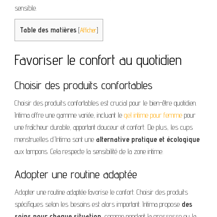
sensible.
Table des matières
[
Afficher
]
Favoriser le confort au quotidien
Choisir des produits confortables
Choisir des produits confortables est crucial pour le bien-être quotidien.
Intima offre une gamme variée, incluant le
gel intime pour femme
pour
une fraîcheur durable, apportant douceur et confort. De plus, les cups
menstruelles d’Intima sont une
alternative pratique et écologique
aux tampons. Cela respecte la sensibilité de la zone intime.
Adopter une routine adaptée
Adopter une routine adaptée favorise le confort. Choisir des produits
spécifiques selon les besoins est alors important. Intima propose
des
soins pour chaque situation
, comme pendant la grossesse ou la