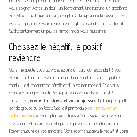
bouleverse… En prenant connaissance de ces éléments, il réussira à
vous soigner. Après un deuil, un licenciement, une rupture, un problème
familial, etc, il est bien souvent, compliqué de reprendre le dessus, mais
avec un spécialiste, vous réussirez à régler vos problèmes. Certes, il
faudra certainement un peu de temps, mais vous réussirez.
Chassez le négatif, le positif
reviendra
Votre thérapeute vous suivra et établira un suivi correspondant à vos
attentes, en fonction de votre situation. Pour améliorer votre équilibre
mental, il est important de bénéficier d’un soutien médical. Cela vous
apportera un impact positif. Votre psy vous apprendra au fur et à
mesure, à
gérer votre stress et vos angoisses
. La thérapie, qu’elle
soit de groupe ou en face à face, est primordiale
pour retrouver un
certain bien-être
et pour optimiser votre vie. Vous serez reçu dans un
environnement propice au dialogue, ce qui vous donnera l’occasion de
libérer chacune de vos émotions. Votre esprit chassera le négatif et votre