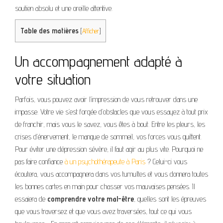
soutien absolu et une oreille attentive.
Table des matières
[
Afficher
]
Un accompagnement adapté à
votre situation
Parfois, vous pouvez avoir l’impression de vous retrouver dans une
impasse. Votre vie s’est forgée d’obstacles que vous essayez à tout prix
de franchir, mais vous le savez, vous êtes à bout. Entre les pleurs, les
crises d’énervement, le manque de sommeil, vos forces vous quittent.
Pour éviter une dépression sévère, il faut agir au plus vite. Pourquoi ne
pas faire confiance
à un psychothérapeute à Paris
? Celui-ci vous
écoutera, vous accompagnera dans vos tumultes et vous donnera toutes
les bonnes cartes en main pour chasser vos mauvaises pensées. Il
essaiera de
comprendre votre mal-être
, quelles sont les épreuves
que vous traversez et que vous avez traversées, tout ce qui vous