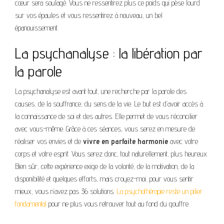
cœur sera soulagé. Vous ne ressentirez plus ce poids qui pèse lourd
sur vos épaules et vous ressentirez à nouveau, un bel
épanouissement.
La psychanalyse : la libération par
la parole
La psychanalyse est avant tout, une recherche par la parole des
causes, de la souffrance, du sens de la vie. Le but est d’avoir accès à
la connaissance de soi et des autres. Elle permet de vous réconcilier
avec vous-même. Grâce à ces séances, vous serez en mesure de
réaliser vos envies et de
vivre en parfaite harmonie
avec votre
corps et votre esprit. Vous serez donc, tout naturellement, plus heureux.
Bien sûr, cette expérience exige de la volonté, de la motivation, de la
disponibilité et quelques efforts, mais croyez-moi, pour vous sentir
mieux, vous n’avez pas 36 solutions.
La psychothérapie reste un pilier
fondamental
pour ne plus vous retrouver tout au fond du gouffre.