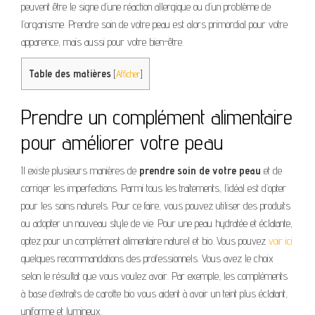
peuvent être le signe d’une réaction allergique ou d’un problème de
l’organisme. Prendre soin de votre peau est alors primordial pour votre
apparence, mais aussi pour votre bien-être.
Table des matières
[
Afficher
]
Prendre un complément alimentaire
pour améliorer votre peau
Il existe plusieurs manières de
prendre soin de votre peau
et de
corriger les imperfections. Parmi tous les traitements, l’idéal est d’opter
pour les soins naturels. Pour ce faire, vous pouvez utiliser des produits
ou adopter un nouveau style de vie. Pour une peau hydratée et éclatante,
optez pour un complément alimentaire naturel et bio. Vous pouvez
voir ici
quelques recommandations des professionnels. Vous avez le choix
selon le résultat que vous voulez avoir. Par exemple, les compléments
à base d’extraits de carotte bio vous aident à avoir un teint plus éclatant,
uniforme et lumineux.