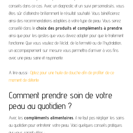
conseils dans ce cas. Avec un diagnostic et un suivi personnalisés, vous
êtes sûr d’atteindre brillamment le résultat souhaité. Vous bénéficierez
ainsi des recommandations adaptées à votre type de peau. Vous serez
conseillé dans le
choix des produits et compléments à prendre
,
ainsi que pour les gestes que vous devez adopter pour que le traitement
fonctionne. Que vous vouliez de l’éclat, de la fermeté ou de l’hydratation,
un accompagnement sur mesure vous permettra d’arriver à vos fins
avec une peau saine et rayonnante.
A lire aussi :
Optez pour une huile de douche afin de profiter de ce
moment de détente
Comment prendre soin de votre
peau au quotidien ?
Avec les
compléments alimentaires
, il ne faut pas négliger les soins
au quotidien pour entretenir votre peau. Voici quelques conseils pratiques
qui vous seront utiles :