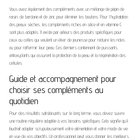
Vous avez également des compléments avec un mélange de pépin de
raisin, de bardane et de zinc pour éliminer les boutons. Pour l’hydratation
des peaux sèches, les compléments riches en silice et en vitamine C
sont plus adaptés. Il existe par ailleurs des produits spécifiques pour
ceux ou celles qui veulent un élixir de jeunesse pour réduire les rides
ou pour raffermir leur peau. Ces derniers contiennent de puissants
antioxydants qui assurent la protection de la peau et la régénération des
cellules.
Guide et accompagnement pour
choisir ses compléments au
quotidien
Pour des résultats satisfaisants sur le long terme, vous devez suivre
une routine régulière adaptée à vos besoins spécifiques. Cela signifie qu’il
faudrait adapter scrupuleusement votre alimentation et votre mode de vie
en vue de vos objectifs. Un professionnel peut vous donner les meilleurs