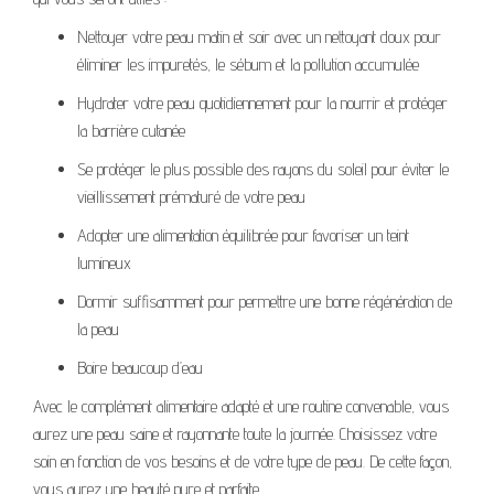
Nettoyer votre peau matin et soir avec un nettoyant doux pour
éliminer les impuretés, le sébum et la pollution accumulée
Hydrater votre peau quotidiennement pour la nourrir et protéger
la barrière cutanée
Se protéger le plus possible des rayons du soleil pour éviter le
vieillissement prématuré de votre peau
Adopter une alimentation équilibrée pour favoriser un teint
lumineux
Dormir suffisamment pour permettre une bonne régénération de
la peau
Boire beaucoup d’eau
Avec le complément alimentaire adapté et une routine convenable, vous
aurez une peau saine et rayonnante toute la journée. Choisissez votre
soin en fonction de vos besoins et de votre type de peau. De cette façon,
vous aurez une beauté pure et parfaite.