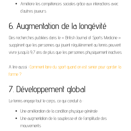
Améliore les compétences sociales grâce aux interactions avec
d’autres joueurs
6. Augmentation de la longévité
Des recherches publiées dans le « British Journal of Sports Medicine »
suggèrent que les personnes qui jouent régulièrement au tennis peuvent
vivre jusqu’à 9,7 ans de plus que les personnes physiquement inactives.
A lire aussi :
Comment faire du sport quand on est senior pour garder la
forme ?
7. Développement global
Le tennis engage tout le corps, ce qui conduit à :
Une amélioration de la condition physique générale
Une augmentation de la souplesse et de l’amplitude des
mouvements