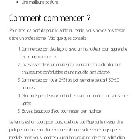
Une meilleure posture
Comment commencer ?
Pour tirer les bienfaits pour la santé du tennis, vous n’avez pas besoin
d’être un professionnel. Voici quelques conseils :
Commencez par des leçons avec un instructeur pour apprendre
la technique correcte
Investissez dans un équipement approprié, en particulier des
chaussures confortables et une raquette bien adaptée
Commencez par jouer 2-3 fois par semaine pendant 30-60
minutes
N’oubliez pas de vous échauffer avant de jouer et de vous étirer
après
Buvez beaucoup d’eau pour rester bien hydraté
Le tennis est un sport pour tous, quel que soit l’âge ou le niveau. Une
pratique régulière améliorera non seulement votre santé physique et
mentale, mais vous apportera aussi beaucoup de joie et de satisfaction.