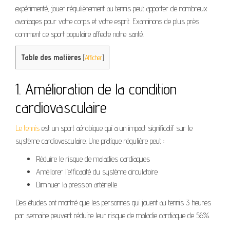
expérimenté, jouer régulièrement au tennis peut apporter de nombreux
avantages pour votre corps et votre esprit. Examinons de plus près
comment ce sport populaire affecte notre santé.
Table des matières
[
Afficher
]
1. Amélioration de la condition
cardiovasculaire
Le tennis
est un sport aérobique qui a un impact significatif sur le
système cardiovasculaire. Une pratique régulière peut :
Réduire le risque de maladies cardiaques
Améliorer l’efficacité du système circulatoire
Diminuer la pression artérielle
Des études ont montré que les personnes qui jouent au tennis 3 heures
par semaine peuvent réduire leur risque de maladie cardiaque de 56%.