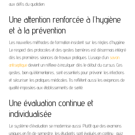
aux défis du quotidien.
Une attention renforcée à l’hygiène
et à la prévention
Les nouvelles méthodes de formation insistent sur les règles d’hygiène.
Le respect des protocoles et des gestes barrières est désormais intégré
dès les premières séances de travaux pratiques. L’usage d’un
savon
antiseptique
devient un réflexe à inculquer dès le début du cursus. Ces
gestes, bien qu’élémentaires, sont essentiels pour prévenir les infections
et sécuriser les pratiques médicales. Ils reflètent aussi les exigences de
qualité imposées aux établissements de santé.
Une évaluation continue et
individualisée
Le système d’évaluation se modernise aussi. Plutôt que des examens
uniques en fin de semestre, les étudiants sont évalués en continu : quiz