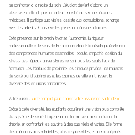
se confronter à la réalité du soin. L’étudiant devient d’abord un
observateur attentif, puis un acteur encadré au sein des équipes
médicales. Il participe aux visites, assiste aux consultations, échange
avec les patients et observe les prises de décisions cliniques.
Cette présence sur le terrain favorise l’autonomie, la rigueur
professionnelle et le sens de la communication. Elle développe également
des compétences humaines essentielles : écoute, empathie, gestion du
stress. Les hôpitaux universitaires ne sont plus les seuls lieux de
formation. Les hôpitaux de proximité, les cliniques privées, les maisons
de santé pluridisciplinaires et les cabinets de ville enrichissent la
diversité des situations rencontrées.
A lire aussi :
Guide complet pour choisir votre assurance santé idéale
Grâce à cette diversité, les étudiants acquièrent une vision plus complète
du système de santé. L’expérience de terrain vient ainsi renforcer la
théorie, en confrontant les savoirs à des cas réels et variés. Elle forme
des médecins plus adaptables, plus responsables, et mieux préparés