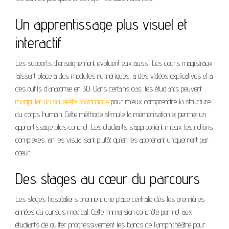
Un apprentissage plus visuel et
interactif
Les supports d’enseignement évoluent eux aussi. Les cours magistraux
laissent place à des modules numériques, à des vidéos explicatives et à
des outils d’anatomie en 3D. Dans certains cas, les étudiants peuvent
manipuler un squelette anatomique
pour mieux comprendre la structure
du corps humain. Cette méthode stimule la mémorisation et permet un
apprentissage plus concret. Les étudiants s’approprient mieux les notions
complexes, en les visualisant plutôt qu’en les apprenant uniquement par
cœur.
Des stages au cœur du parcours
Les stages hospitaliers prennent une place centrale dès les premières
années du cursus médical. Cette immersion concrète permet aux
étudiants de quitter progressivement les bancs de l’amphithéâtre pour