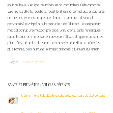
en ligne, travaux en groupe, mises en situation notées. Cette approche
valorise les efforts réguliers, réduit le stress et permet aux enseignants
de mieux suivre les progrès de chacun. Le parcours devient plus
personnalisé et adapté aux besoins réels de l’étudiant. L’enseignement
médical connaît une mutation profonde. Simulations, outils numériques,
apprentissage en immersion et nouveaux réflexes d’hygiène en sont les
piliers. Ces méthodes dessinent une nouvelle génération de médecins :
plus formés, plus humains, et mieux préparés à la réalité du terrain.
Catégorie
Santé et bien-être
SANTÉ ET BIEN-ÊTRE : ARTICLES RÉCENTS
Créer un moment de détente absolue grâce aux fleurs de CBD de qualité