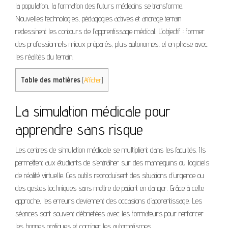
la population, la formation des futurs médecins se transforme.
Nouvelles technologies, pédagogies actives et ancrage terrain
redessinent les contours de l’apprentissage médical. L’objectif : former
des professionnels mieux préparés, plus autonomes, et en phase avec
les réalités du terrain.
Table des matières
[
Afficher
]
La simulation médicale pour
apprendre sans risque
Les centres de simulation médicale se multiplient dans les facultés. Ils
permettent aux étudiants de s’entraîner sur des mannequins ou logiciels
de réalité virtuelle. Ces outils reproduisent des situations d’urgence ou
des gestes techniques sans mettre de patient en danger. Grâce à cette
approche, les erreurs deviennent des occasions d’apprentissage. Les
séances sont souvent débriefées avec les formateurs pour renforcer
les bonnes pratiques et corriger les automatismes.