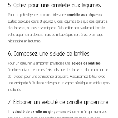
5. Optez pour une omelette aux légumes
Pour un petit-déjeuner complet, faites une
omelette aux légumes
.
Battez quelques œufs et ajoutez-y des légumes tels que des épinards,
des tomates, ou des champignons. Cette option non seulement booste
votre apport en protéines, mais contribue également à votre arrivage
nécessaire en légumes.
6. Composez une salade de lentilles
Pour un déjeuner à emporter, privilégiez une
salade de lentilles
.
Combinez divers légumes frais, tels que des tomates, du concombre et
de l’avocat, pour une consistance croquante. Assaisonnez le tout avec
une vinaigrette à l’huile de colza pour un apport bénéfique en acides gras
insaturés.
7. Élaborer un velouté de carotte gingembre
Le
velouté de carotte au gingembre
est une entrée qui ravira vos