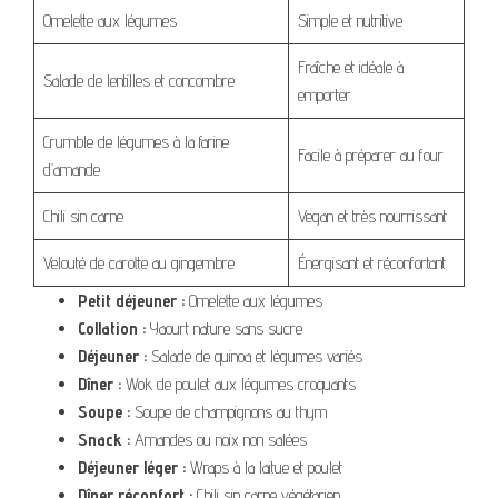
Omelette aux légumes
Simple et nutritive
Fraîche et idéale à
Salade de lentilles et concombre
emporter
Crumble de légumes à la farine
Facile à préparer au four
d’amande
Chili sin carne
Vegan et très nourrissant
Velouté de carotte au gingembre
Énergisant et réconfortant
Petit déjeuner :
Omelette aux légumes
Collation :
Yaourt nature sans sucre
Déjeuner :
Salade de quinoa et légumes variés
Dîner :
Wok de poulet aux légumes croquants
Soupe :
Soupe de champignons au thym
Snack :
Amandes ou noix non salées
Déjeuner léger :
Wraps à la laitue et poulet
Dîner réconfort :
Chili sin carne végétarien