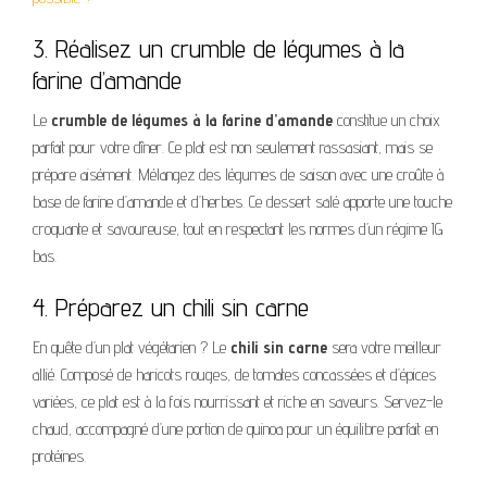
3. Réalisez un crumble de légumes à la
farine d’amande
Le
crumble de légumes à la farine d’amande
constitue un choix
parfait pour votre dîner. Ce plat est non seulement rassasiant, mais se
prépare aisément. Mélangez des légumes de saison avec une croûte à
base de farine d’amande et d’herbes. Ce dessert salé apporte une touche
croquante et savoureuse, tout en respectant les normes d’un régime IG
bas.
4. Préparez un chili sin carne
En quête d’un plat végétarien ? Le
chili sin carne
sera votre meilleur
allié. Composé de haricots rouges, de tomates concassées et d’épices
variées, ce plat est à la fois nourrissant et riche en saveurs. Servez-le
chaud, accompagné d’une portion de quinoa pour un équilibre parfait en
protéines.