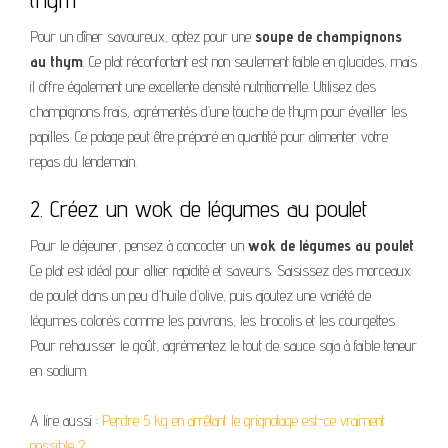
Pour un dîner savoureux, optez pour une
soupe de champignons
au thym
. Ce plat réconfortant est non seulement faible en glucides, mais
il offre également une excellente densité nutritionnelle. Utilisez des
champignons frais, agrémentés d’une touche de thym pour éveiller les
papilles. Ce potage peut être préparé en quantité pour alimenter votre
repas du lendemain.
2. Créez un wok de légumes au poulet
Pour le déjeuner, pensez à concocter un
wok de légumes au poulet
.
Ce plat est idéal pour allier rapidité et saveurs. Saisissez des morceaux
de poulet dans un peu d’huile d’olive, puis ajoutez une variété de
légumes colorés comme les poivrons, les brocolis et les courgettes.
Pour rehausser le goût, agrémentez le tout de sauce soja à faible teneur
en sodium.
A lire aussi :
Perdre 5 kg en arrêtant le grignotage est-ce vraiment
possible ?