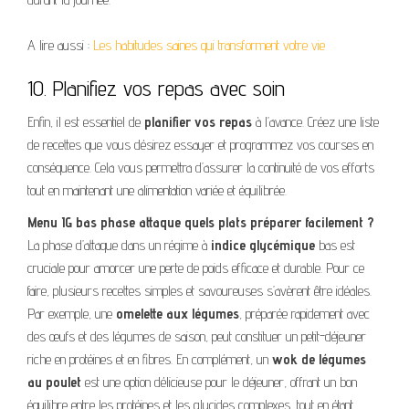
A lire aussi :
Les habitudes saines qui transforment votre vie
10. Planifiez vos repas avec soin
Enfin, il est essentiel de
planifier vos repas
à l’avance. Créez une liste
de recettes que vous désirez essayer et programmez vos courses en
conséquence. Cela vous permettra d’assurer la continuité de vos efforts
tout en maintenant une alimentation variée et équilibrée.
Menu IG bas phase attaque quels plats préparer facilement ?
La phase d’attaque dans un régime à
indice glycémique
bas est
cruciale pour amorcer une perte de poids efficace et durable. Pour ce
faire, plusieurs recettes simples et savoureuses s’avèrent être idéales.
Par exemple, une
omelette aux légumes
, préparée rapidement avec
des œufs et des légumes de saison, peut constituer un petit-déjeuner
riche en protéines et en fibres. En complément, un
wok de légumes
au poulet
est une option délicieuse pour le déjeuner, offrant un bon
équilibre entre les protéines et les glucides complexes, tout en étant