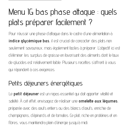
Menu IG bas phase attaque : quels
plats préparer facilement ?
Pour réussir une phase d’attaque dans le cadre d’une alimentation à
indice glycémique bas
, il est crucial de concocter des plats non
seulement savoureux, mais également faciles à préparer. L’objectif ici est
d’éliminer les surplus de graisse en favorisant des aliments dont le taux
de glucides est relativement faible. Plusieurs recettes s’offrent à vous
qui répondent à ces exigences.
Petits déjeuners énergétiques
Le
petit déjeuner
est un repas essentiel qui doit apporter vitalité et
satiété. À cet effet, envisagez de réaliser une
omelette aux légumes
,
préparée avec des œufs entiers ou des blancs d’œufs, enrichie de
champignons, d’épinards et de tomates. Ce plat, riche en protéines et en
fibres, vous maintiendra plein d’énergie jusqu’à midi.