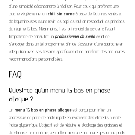
d’une simplicité déconcertante à réaliser. Pour ceux qui préfèrent une
touche végétarienne, un
chili sin carne
à base de légumes variés et
de légumineuses saura ravir les papilles tout en respectant les principes
du régime IG bas. Néanmoins, il est primordial de garder à l’esprit
l’importance de consulter un
professionnel de santé
avant de
s’engager dans un tel programme, afin de s’assurer d’une approche en
adéquation avec ses besoins spécifiques et de bénéficier des meilleures
recommandations personnalisées.
FAQ
Qu’est-ce qu’un menu IG bas en phase
attaque ?
Un
menu IG bas en phase attaque
est conçu pour initier un
processus de perte de poids rapide en favorisant des aliments à faible
indice glycémique. L’objectif est de réduire le stockage des graisses et
de stabiliser la glycémie, permettant ainsi une meilleure gestion du poids