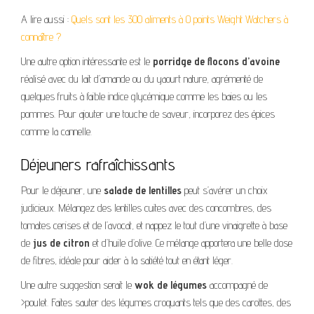
A lire aussi :
Quels sont les 300 aliments à 0 points Weight Watchers à
connaître ?
Une autre option intéressante est le
porridge de flocons d’avoine
réalisé avec du lait d’amande ou du yaourt nature, agrémenté de
quelques fruits à faible indice glycémique comme les baies ou les
pommes. Pour ajouter une touche de saveur, incorporez des épices
comme la cannelle.
Déjeuners rafraîchissants
Pour le déjeuner, une
salade de lentilles
peut s’avérer un choix
judicieux. Mélangez des lentilles cuites avec des concombres, des
tomates cerises et de l’avocat, et nappez le tout d’une vinaigrette à base
de
jus de citron
et d’huile d’olive. Ce mélange apportera une belle dose
de fibres, idéale pour aider à la satiété tout en étant léger.
Une autre suggestion serait le
wok de légumes
accompagné de
>poulet. Faites sauter des légumes croquants tels que des carottes, des