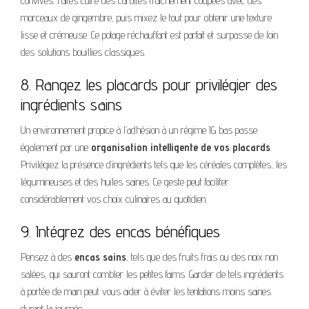
convives. Faites cuire des carottes fraîchement coupées avec des
morceaux de gingembre, puis mixez le tout pour obtenir une texture
lisse et crémeuse. Ce potage réchauffant est parfait et surpasse de loin
des solutions bouillies classiques.
8. Rangez les placards pour privilégier des
ingrédients sains
Un environnement propice à l’adhésion à un régime IG bas passe
également par une
organisation intelligente de vos placards
.
Privilégiez la présence d’ingrédients tels que les céréales complètes, les
légumineuses et des huiles saines. Ce geste peut faciliter
considérablement vos choix culinaires au quotidien.
9. Intégrez des encas bénéfiques
Pensez à des
encas sains
, tels que des fruits frais ou des noix non
salées, qui sauront combler les petites faims. Garder de tels ingrédients
à portée de main peut vous aider à éviter les tentations moins saines
durant la journée.