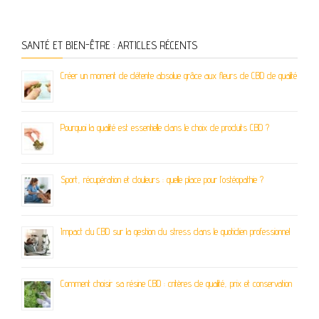
SANTÉ ET BIEN-ÊTRE : ARTICLES RÉCENTS
Créer un moment de détente absolue grâce aux fleurs de CBD de qualité
Pourquoi la qualité est essentielle dans le choix de produits CBD ?
Sport, récupération et douleurs : quelle place pour l’ostéopathie ?
Impact du CBD sur la gestion du stress dans le quotidien professionnel
Comment choisir sa résine CBD : critères de qualité, prix et conservation