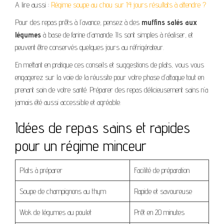
A lire aussi :
Régime soupe au chou sur 14 jours résultats à attendre ?
Pour des repas prêts à l’avance, pensez à des
muffins salés aux
légumes
à base de farine d’amande. Ils sont simples à réaliser, et
peuvent être conservés quelques jours au réfrigérateur.
En mettant en pratique ces conseils et suggestions de plats, vous vous
engagerez sur la voie de la réussite pour votre phase d’attaque tout en
prenant soin de votre santé. Préparer des repas délicieusement sains n’a
jamais été aussi accessible et agréable.
Idées de repas sains et rapides
pour un régime minceur
Plats à préparer
Facilité de préparation
Soupe de champignons au thym
Rapide et savoureuse
Wok de légumes au poulet
Prêt en 20 minutes