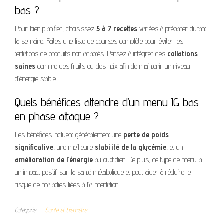
bas ?
Pour bien planifier, choisissez
5 à 7 recettes
variées à préparer durant
la semaine. Faites une liste de courses complète pour éviter les
tentations de produits non adaptés. Pensez à intégrer des
collations
saines
comme des fruits ou des noix afin de maintenir un niveau
d’énergie stable.
Quels bénéfices attendre d’un menu IG bas
en phase attaque ?
Les bénéfices incluent généralement une
perte de poids
significative
, une meilleure
stabilité de la glycémie
, et un
amélioration de l’énergie
au quotidien. De plus, ce type de menu a
un impact positif sur la santé métabolique et peut aider à réduire le
risque de maladies liées à l’alimentation.
Catégorie
Santé et bien-être