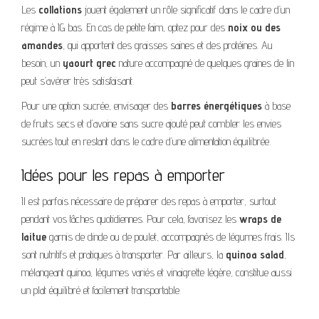
Les
collations
jouent également un rôle significatif dans le cadre d’un
régime à IG bas. En cas de petite faim, optez pour des
noix ou des
amandes
, qui apportent des graisses saines et des protéines. Au
besoin, un
yaourt grec
nature accompagné de quelques graines de lin
peut s’avérer très satisfaisant.
Pour une option sucrée, envisager des
barres énergétiques
à base
de fruits secs et d’avoine sans sucre ajouté peut combler les envies
sucrées tout en restant dans le cadre d’une alimentation équilibrée.
Idées pour les repas à emporter
Il est parfois nécessaire de préparer des repas à emporter, surtout
pendant vos tâches quotidiennes. Pour cela, favorisez les
wraps de
laitue
garnis de dinde ou de poulet, accompagnés de légumes frais. Ils
sont nutritifs et pratiques à transporter. Par ailleurs, la
quinoa salad
,
mélangeant quinoa, légumes variés et vinaigrette légère, constitue aussi
un plat équilibré et facilement transportable.