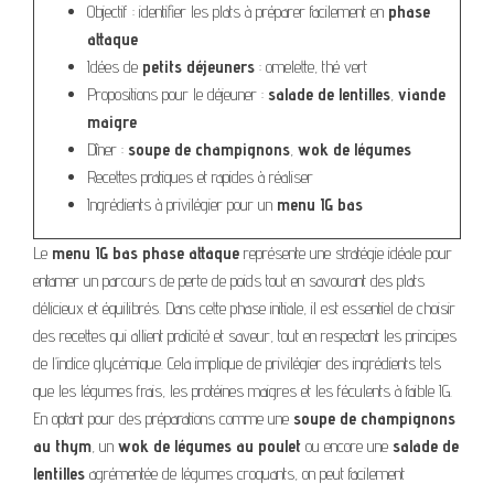
Objectif : identifier les plats à préparer facilement en
phase
attaque
Idées de
petits déjeuners
: omelette, thé vert
Propositions pour le déjeuner :
salade de lentilles
,
viande
maigre
Dîner :
soupe de champignons
,
wok de légumes
Recettes pratiques et rapides à réaliser
Ingrédients à privilégier pour un
menu IG bas
Le
menu IG bas phase attaque
représente une stratégie idéale pour
entamer un parcours de perte de poids tout en savourant des plats
délicieux et équilibrés. Dans cette phase initiale, il est essentiel de choisir
des recettes qui allient praticité et saveur, tout en respectant les principes
de l’indice glycémique. Cela implique de privilégier des ingrédients tels
que les légumes frais, les protéines maigres et les féculents à faible IG.
En optant pour des préparations comme une
soupe de champignons
au thym
, un
wok de légumes au poulet
ou encore une
salade de
lentilles
agrémentée de légumes croquants, on peut facilement