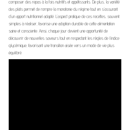
composer des repas à la fois nutritifs et appétissants. De plus, la variété
des plats permet de rompre la monotonie du régime tout en s’assurant
d’un apport nutritionnel adapté. L’aspect pratique de ces recettes, souvent
simples à réaliser, favorise une adoption durable de cette alimentation
saine et consciente. Ainsi, chaque jour devient une opportunité de
découvrir de nouvelles saveurs tout en respectant les règles de l’indice
glycémique, favorisant une transition aisée vers un mode de vie plus
équilibré.