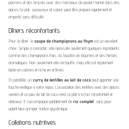
poivrons et des brocolis avec des morceaux de poulet mariné dans des
épices. Ce plat, savoureux et coloré, peut être préparé rapidement et
emporté sans difficulté.
Dîners réconfortants
Pour le dîner, la
soupe de champignons au thym
est un excellent
choix. Simple à concocter, elle nécessite seulement quelques ingrédients
comme des champignons frais, du bouillon de légumes et des herbes
aromatiques. Non seulement elle réchauffe, mais elle est également
faible en calories et riche en arômes.
En parallèle, un
curry de lentilles au lait de coco
peut apporter une
touche exotique à votre repas. L’association des lentilles avec des épices
variées et un peu de lait de coco rend ce plat à la fois réconfortant et
délicieux. Il s’accompagne parfaitement de
riz complet
, sans pour
autant faire grimper l’indice glycémique.
Collations nutritives