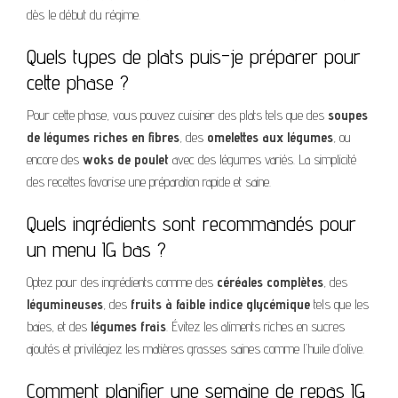
dès le début du régime.
Quels types de plats puis-je préparer pour
cette phase ?
Pour cette phase, vous pouvez cuisiner des plats tels que des
soupes
de légumes riches en fibres
, des
omelettes aux légumes
, ou
encore des
woks de poulet
avec des légumes variés. La simplicité
des recettes favorise une préparation rapide et saine.
Quels ingrédients sont recommandés pour
un menu IG bas ?
Optez pour des ingrédients comme des
céréales complètes
, des
légumineuses
, des
fruits à faible indice glycémique
tels que les
baies, et des
légumes frais
. Évitez les aliments riches en sucres
ajoutés et privilégiez les matières grasses saines comme l’huile d’olive.
Comment planifier une semaine de repas IG