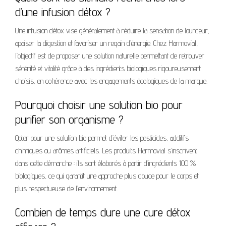
d’une infusion détox ?
Une infusion détox vise généralement à réduire la sensation de lourdeur,
apaiser la digestion et favoriser un regain d’énergie. Chez Harmovial,
l’objectif est de proposer une solution naturelle permettant de retrouver
sérénité et vitalité grâce à des ingrédients biologiques rigoureusement
choisis, en cohérence avec les engagements écologiques de la marque.
Pourquoi choisir une solution bio pour
purifier son organisme ?
Opter pour une solution bio permet d’éviter les pesticides, additifs
chimiques ou arômes artificiels. Les produits Harmovial s’inscrivent
dans cette démarche : ils sont élaborés à partir d’ingrédients 100 %
biologiques, ce qui garantit une approche plus douce pour le corps et
plus respectueuse de l’environnement.
Combien de temps dure une cure détox