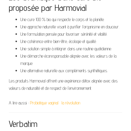
proposée par Harmovial
Une cure 100 % bio qui respecte le corps et la planète.
Une approche naturelle visant à purifier l’organisme en douceur.
Une formulation pensée pour favoriser sérénité et vitalité.
Une cohérence entre bien-être, écologie et qualité.
Une solution simple à intégrer dans une routine quotidienne.
Une démarche écoresponsable alignée avec les valeurs de la
marque.
Une alternative naturelle aux compléments synthétiques.
Les produits Harmovial offrent une expérience détox alignée avec des
valeurs de naturalité et de respect de l’environnement.
A lire aussi :
Probiotique vaginal : la révolution
Verbatim