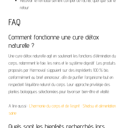
Recevoir le remboursement complet de l’achat, quel que soit le
retour
FAQ
Comment fonctionne une cure détox
naturelle ?
Une cure détox naturelle agit en soutenant les fonctions d’élimination du
corps, notamment le foie, les reins et le système digestif. Les produits
proposés par Harmovial s’appuient sur des ingrédients 100 % bio,
conformément au brief annonceur, afin de purifier l’organisme tout en
respectant l’équilibre naturel du corps. Leur approche privilégie des
plantes biologiques sélectionnées pour favoriser bien-être et vitalité.
A lire aussi :
L’harmonie du corps et de l’esprit : Shiatsu et alimentation
saine
Quels sont les bienfaits recherchés lors