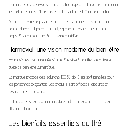
La menthe poivrée favorise une digestion légère. Le fenouil aide à réduire
les ballonnements. L’hibiscus et l’ortie soutiennent l’élimination naturelle.
Ainsi, ces plantes agissent ensemble en synergie. Elles offrent un
confort durable et progressif. Cette approche respecte les rythmes du
corps. Elle convient donc à un usage quotidien.
Harmovial, une vision moderne du bien-être
Harmovial est né d’une idée simple. Elle vise à concilier vie active et
quête de bien-être authentique.
La marque propose des solutions 100 % bio. Elles sont pensées pour
les personnes exigeantes. Ces produits sont efficaces, élégants et
respectueux de la planète.
Le thé détox s’inscrit pleinement dans cette philosophie. Il allie plaisir,
efficacité et naturalité.
Les bienfaits essentiels du thé