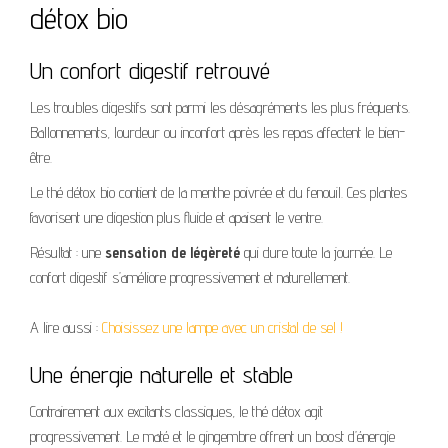
détox bio
Un confort digestif retrouvé
Les troubles digestifs sont parmi les désagréments les plus fréquents.
Ballonnements, lourdeur ou inconfort après les repas affectent le bien-
être.
Le thé détox bio contient de la menthe poivrée et du fenouil. Ces plantes
favorisent une digestion plus fluide et apaisent le ventre.
Résultat : une
sensation de légèreté
qui dure toute la journée. Le
confort digestif s’améliore progressivement et naturellement.
A lire aussi :
Choisissez une lampe avec un cristal de sel !
Une énergie naturelle et stable
Contrairement aux excitants classiques, le thé détox agit
progressivement. Le maté et le gingembre offrent un boost d’énergie