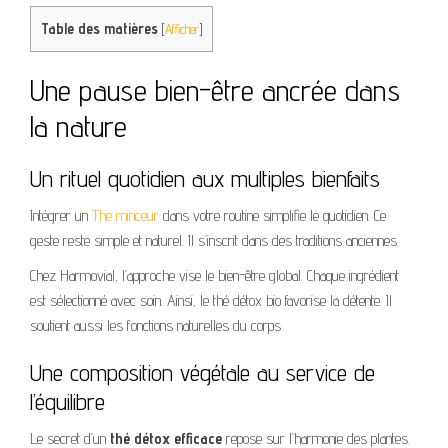
Table des matières
[
Afficher
]
Une pause bien-être ancrée dans
la nature
Un rituel quotidien aux multiples bienfaits
Intégrer un
The minceur
dans votre routine simplifie le quotidien. Ce
geste reste simple et naturel. Il s’inscrit dans des traditions anciennes.
Chez Harmovial, l’approche vise le bien-être global. Chaque ingrédient
est sélectionné avec soin. Ainsi, le thé détox bio favorise la détente. Il
soutient aussi les fonctions naturelles du corps.
Une composition végétale au service de
l’équilibre
Le secret d’un
thé détox efficace
repose sur l’harmonie des plantes.