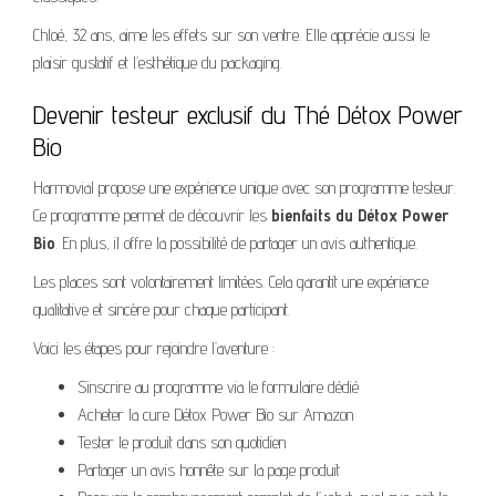
Chloé, 32 ans, aime les effets sur son ventre. Elle apprécie aussi le
plaisir gustatif et l’esthétique du packaging.
Devenir testeur exclusif du Thé Détox Power
Bio
Harmovial propose une expérience unique avec son programme testeur.
Ce programme permet de découvrir les
bienfaits du Détox Power
Bio
. En plus, il offre la possibilité de partager un avis authentique.
Les places sont volontairement limitées. Cela garantit une expérience
qualitative et sincère pour chaque participant.
Voici les étapes pour rejoindre l’aventure :
S’inscrire au programme via le formulaire dédié
Acheter la cure Détox Power Bio sur Amazon
Tester le produit dans son quotidien
Partager un avis honnête sur la page produit