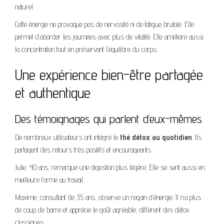
naturel.
Cette énergie ne provoque pas de nervosité ni de fatigue brutale. Elle
permet d’aborder les journées avec plus de vitalité. Elle améliore aussi
la concentration tout en préservant l’équilibre du corps.
Une expérience bien-être partagée
et authentique
Des témoignages qui parlent d’eux-mêmes
De nombreux utilisateurs ont intégré le
thé détox au quotidien
. Ils
partagent des retours très positifs et encourageants.
Julie, 40 ans, remarque une digestion plus légère. Elle se sent aussi en
meilleure forme au travail.
Maxime, consultant de 35 ans, observe un regain d’énergie. Il n’a plus
de coup de barre et apprécie le goût agréable, différent des détox
classiques.