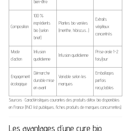
bien-être
100 %
Extraits
ingrédients
Plantes bio variées
Composition
végétaux
bio (selon
(menthe, hibiscus…)
concentrés
brief)
Mode
Infusion
Prise orale 1–2
Infusion quotidienne
d’action
quotidienne
fois/jour
Démarche
Emballages
Engagement
Variable selon les
durable mise
parfois
écologique
marques
en avant
recyclables
Sources : Caractéristiques courantes des produits détox bio disponibles
en France (INCI list publiques, fiches produits de marques concurrentes).
Les avantages d’une cure bio