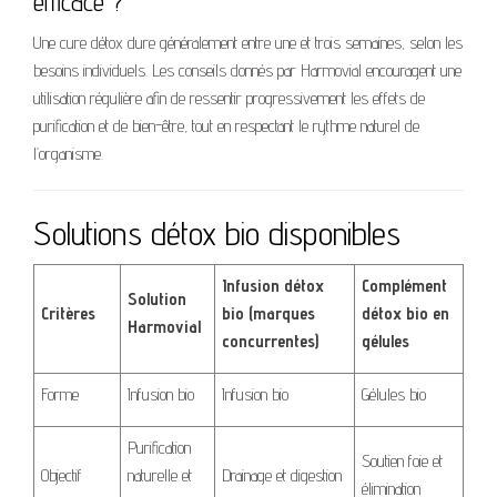
efficace ?
Une cure détox dure généralement entre une et trois semaines, selon les
besoins individuels. Les conseils donnés par Harmovial encouragent une
utilisation régulière afin de ressentir progressivement les effets de
purification et de bien-être, tout en respectant le rythme naturel de
l’organisme.
Solutions détox bio disponibles
Infusion détox
Complément
Solution
Critères
bio (marques
détox bio en
Harmovial
concurrentes)
gélules
Forme
Infusion bio
Infusion bio
Gélules bio
Purification
Soutien foie et
Objectif
naturelle et
Drainage et digestion
élimination