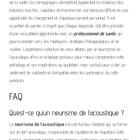
de la santé. Ces témoignages démontrent également la résilience des
individus touchés, capables de transformer une épreuve difficile en une
opportunité de changement et d’épanouissement personnel. Il est
essentiel de garder à l’esprit que chaque diagnostic doit être précédé
d’une consultation approfondie avec un
professionnel de santé
, qui
pourra orienter vers les meilleures stratégies thérapeutiques et de
soutien. L’expérience collective de ceux atteints par le neurinome de
l’acoustique offre un éclairage précieux pour mieux comprendre cette
pathologie et ses implications au quotidien, mais surtout pour créer un
sentiment de solidarité et d’empathie entre les partenaires de cette
aventure.
FAQ
Qu’est-ce qu’un neurisme de l’acoustique ?
Le
neurisme de l’acoustique
est une tumeur bénigne qui se forme
sur le nerf acoustique, responsable de l’audition et de l’équilibre. Cette
tumeur, également appelée schwannome vestibulaire, peut entraîner des