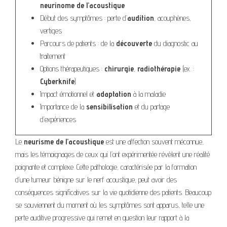
neurinome de l’acoustique
Début des symptômes : perte d’
audition
, acouphènes,
vertiges
Parcours de patients : de la
découverte
du diagnostic au
traitement
Options thérapeutiques :
chirurgie
,
radiothérapie
(ex. :
Cyberknife
)
Impact émotionnel et
adaptation
à la maladie
Importance de la
sensibilisation
et du partage
d’expériences
Le
neurisme de l’acoustique
est une affection souvent méconnue,
mais les témoignages de ceux qui l’ont expérimentée révèlent une réalité
poignante et complexe. Cette pathologie, caractérisée par la formation
d’une tumeur bénigne sur le nerf acoustique, peut avoir des
conséquences significatives sur la vie quotidienne des patients. Beaucoup
se souviennent du moment où les symptômes sont apparus, telle une
perte auditive progressive qui remet en question leur rapport à la