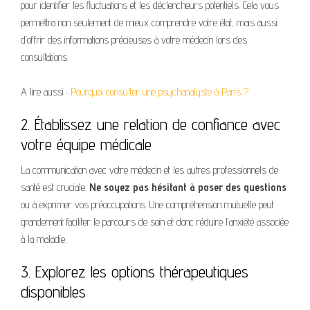
pour identifier les fluctuations et les déclencheurs potentiels. Cela vous
permettra non seulement de mieux comprendre votre état, mais aussi
d’offrir des informations précieuses à votre médecin lors des
consultations.
A lire aussi :
Pourquoi consulter une psychanalyste à Paris ?
2. Établissez une relation de confiance avec
votre équipe médicale
La communication avec votre médecin et les autres professionnels de
santé est cruciale.
Ne soyez pas hésitant à poser des questions
ou à exprimer vos préoccupations. Une compréhension mutuelle peut
grandement faciliter le parcours de soin et donc réduire l’anxiété associée
à la maladie.
3. Explorez les options thérapeutiques
disponibles