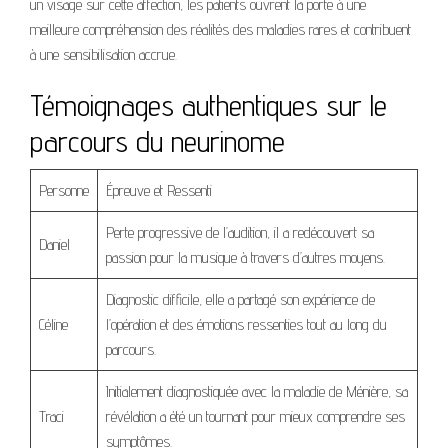
un visage sur cette affection, les patients ouvrent la porte à une
meilleure compréhension des réalités des maladies rares et contribuent
à une sensibilisation accrue.
Témoignages authentiques sur le
parcours du neurinome
Personne
Épreuve et Ressenti
Perte progressive de l’audition, il a redécouvert sa
Daniel
passion pour la musique à travers d’autres moyens.
Diagnostic difficile, elle a partagé son expérience de
Céline
l’opération et des émotions ressenties tout au long du
parcours.
Initialement diagnostiquée avec la maladie de Ménière, sa
Traci
révélation a été un tournant pour mieux comprendre ses
symptômes.