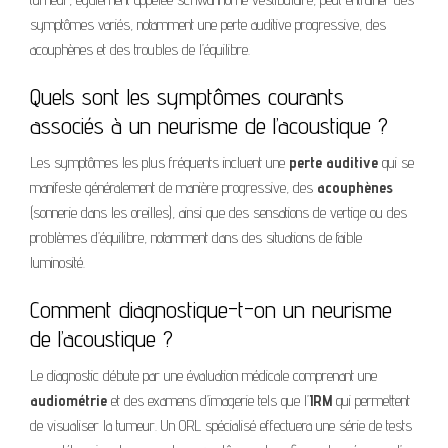
symptômes variés, notamment une perte auditive progressive, des
acouphènes et des troubles de l’équilibre.
Quels sont les symptômes courants
associés à un neurisme de l’acoustique ?
Les symptômes les plus fréquents incluent une
perte auditive
qui se
manifeste généralement de manière progressive, des
acouphènes
(sonnerie dans les oreilles), ainsi que des sensations de vertige ou des
problèmes d’équilibre, notamment dans des situations de faible
luminosité.
Comment diagnostique-t-on un neurisme
de l’acoustique ?
Le diagnostic débute par une évaluation médicale comprenant une
audiométrie
et des examens d’imagerie tels que l’
IRM
qui permettent
de visualiser la tumeur. Un ORL spécialisé effectuera une série de tests