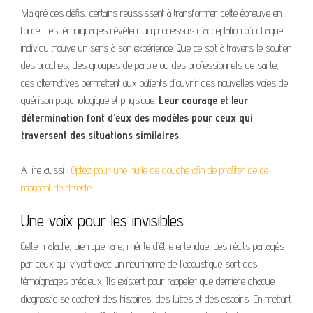
Malgré ces défis, certains réussissent à transformer cette épreuve en
force. Les témoignages révèlent un processus d’acceptation où chaque
individu trouve un sens à son expérience. Que ce soit à travers le soutien
des proches, des groupes de parole ou des professionnels de santé,
ces alternatives permettent aux patients d’ouvrir des nouvelles voies de
guérison psychologique et physique.
Leur courage et leur
détermination font d’eux des modèles pour ceux qui
traversent des situations similaires
.
A lire aussi :
Optez pour une huile de douche afin de profiter de ce
moment de détente
Une voix pour les invisibles
Cette maladie, bien que rare, mérite d’être entendue. Les récits partagés
par ceux qui vivent avec un neurinome de l’acoustique sont des
témoignages précieux. Ils existent pour rappeler que derrière chaque
diagnostic se cachent des histoires, des luttes et des espoirs. En mettant