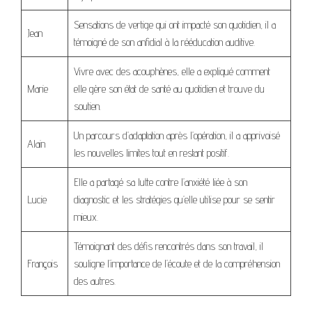
Sensations de vertige qui ont impacté son quotidien, il a
Jean
témoigné de son anfidial à la rééducation auditive.
Vivre avec des acouphènes, elle a expliqué comment
Marie
elle gère son état de santé au quotidien et trouve du
soutien.
Un parcours d’adaptation après l’opération, il a apprivoisé
Alain
les nouvelles limites tout en restant positif.
Elle a partagé sa lutte contre l’anxiété liée à son
Lucie
diagnostic et les stratégies qu’elle utilise pour se sentir
mieux.
Témoignant des défis rencontrés dans son travail, il
François
souligne l’importance de l’écoute et de la compréhension
des autres.