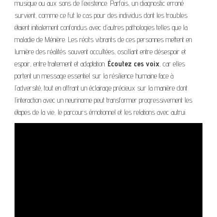
musique ou aux sons de l’existence. Parfois, un diagnostic erroné
survient, comme ce fut le cas pour des individus dont les troubles
étaient initialement confondus avec d’autres pathologies telles que la
maladie de Ménière. Les récits vibrants de ces personnes mettent en
lumière des réalités souvent occultées, oscillant entre désespoir et
espoir, entre traitement et adaptation.
Écoutez ces voix
, car elles
portent un message essentiel sur la résilience humaine face à
l’adversité, tout en offrant un éclairage précieux sur la manière dont
l’interaction avec un neurinome peut transformer progressivement les
étapes de la vie, le parcours émotionnel et les relations avec autrui.