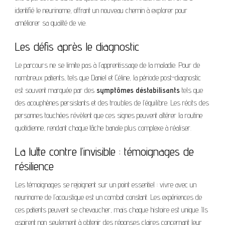
identifié le neurinome, offrant un nouveau chemin à explorer pour
améliorer sa qualité de vie.
Les défis après le diagnostic
Le parcours ne se limite pas à l’apprentissage de la maladie. Pour de
nombreux patients, tels que Daniel et Céline, la période post-diagnostic
est souvent marquée par des
symptômes déstabilisants
tels que
des acouphènes persistants et des troubles de l’équilibre. Les récits des
personnes touchées révèlent que ces signes peuvent altérer la routine
quotidienne, rendant chaque tâche banale plus complexe à réaliser.
La lutte contre l’invisible : témoignages de
résilience
Les témoignages se rejoignent sur un point essentiel : vivre avec un
neurinome de l’acoustique est un combat constant. Les expériences de
ces patients peuvent se chevaucher, mais chaque histoire est unique. Ils
aspirent non seulement à obtenir des réponses claires concernant leur