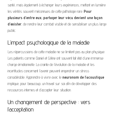
santé, mais également à échanger leurs expériences, mettant en lumière
les vérités souvent méconnues de cette pathologie rare.
Pour
plusieurs d’entre eux, partager leur vécu devient une façon
d’exister
, de rendre leur combat visible et de sensibiliser un plus large
public.
L’impact psychologique de la maladie
Les répercussions de cette maladie ne se limitent pas au plan physique.
Les patients comme Daniel et Céline ont souvent fait état d’une immense
charge émotionnelle. La crainte de l’évolution de la maladie et les
incertitudes concernant l’avenir peuvent engendrer un stress
considérable. Apprendre à vivre avec le
neuronom de l’acoustique
implique, pour beaucoup, un travail sur soi afin de développer des
ressources internes et d’accepter leur situation.
Un changement de perspective : vers
l’acceptation