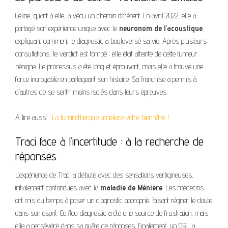
Céline, quant à elle, a vécu un chemin différent. En avril 2022, elle a
partagé son expérience unique avec le
neuronom de l’acoustique
,
expliquant comment le diagnostic a bouleversé sa vie. Après plusieurs
consultations, le verdict est tombé : elle était atteinte de cette tumeur
bénigne. Le processus a été long et éprouvant, mais elle a trouvé une
force incroyable en partageant son histoire. Sa franchise a permis à
d’autres de se sentir moins isolés dans leurs épreuves.
A lire aussi :
La luminothérapie améliore votre bien-être !
Traci face à l’incertitude : à la recherche de
réponses
L’expérience de Traci a débuté avec des sensations vertigineuses,
initialement confondues avec la
maladie de Ménière
. Les médecins
ont mis du temps à poser un diagnostic approprié, faisant régner le doute
dans son esprit. Ce flou diagnostic a été une source de frustration, mais
elle a persévéré dans sa quête de réponses. Finalement, un ORL a