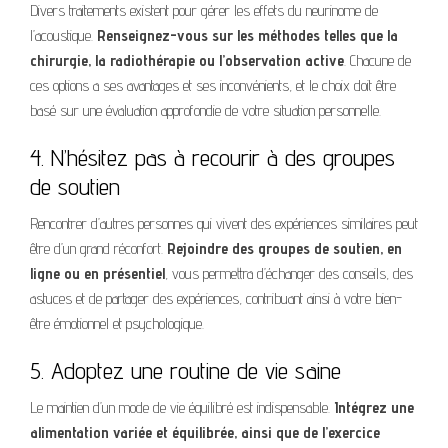
Divers traitements existent pour gérer les effets du neurinome de
l’acoustique.
Renseignez-vous sur les méthodes telles que la
chirurgie, la radiothérapie ou l’observation active
. Chacune de
ces options a ses avantages et ses inconvénients, et le choix doit être
basé sur une évaluation approfondie de votre situation personnelle.
4. N’hésitez pas à recourir à des groupes
de soutien
Rencontrer d’autres personnes qui vivent des expériences similaires peut
être d’un grand réconfort.
Rejoindre des groupes de soutien, en
ligne ou en présentiel
, vous permettra d’échanger des conseils, des
astuces et de partager des expériences, contribuant ainsi à votre bien-
être émotionnel et psychologique.
5. Adoptez une routine de vie saine
Le maintien d’un mode de vie équilibré est indispensable.
Intégrez une
alimentation variée et équilibrée, ainsi que de l’exercice