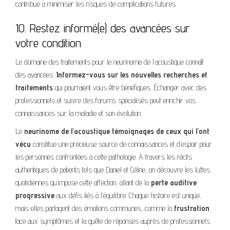
contribue à minimiser les risques de complications futures.
10. Restez informé(e) des avancées sur
votre condition
Le domaine des traitements pour le neurinome de l’acoustique connaît
des avancées.
Informez-vous sur les nouvelles recherches et
traitements
qui pourraient vous être bénéfiques. Échanger avec des
professionnels et suivre des forums spécialisés peut enrichir vos
connaissances sur la maladie et son évolution.
Le
neurinome de l’acoustique témoignages de ceux qui l’ont
vécu
constitue une précieuse source de connaissances et d’espoir pour
les personnes confrontées à cette pathologie. À travers les récits
authentiques de patients tels que Daniel et Céline, on découvre les luttes
quotidiennes qu’impose cette affection, allant de la
perte auditive
progressive
aux défis liés à l’équilibre. Chaque histoire est unique,
mais elles partagent des émotions communes, comme la
frustration
face aux symptômes et la quête de réponses auprès de professionnels