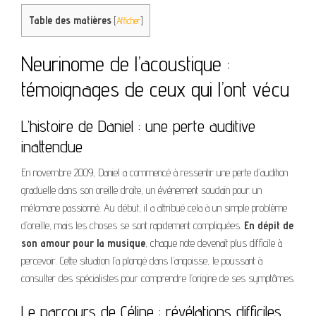
Table des matières
[
Afficher
]
Neurinome de l’acoustique :
témoignages de ceux qui l’ont vécu
L’histoire de Daniel : une perte auditive
inattendue
En novembre 2009, Daniel a commencé à ressentir une perte d’audition
graduelle dans son oreille droite, un événement soudain pour un
mélomane passionné. Au début, il a attribué cela à un simple problème
d’oreille, mais les choses se sont rapidement compliquées.
En dépit de
son amour pour la musique
, chaque note devenait plus difficile à
percevoir. Cette situation l’a plongé dans l’angoisse, le poussant à
consulter des spécialistes pour comprendre l’origine de ses symptômes.
Le parcours de Céline : révélations difficiles