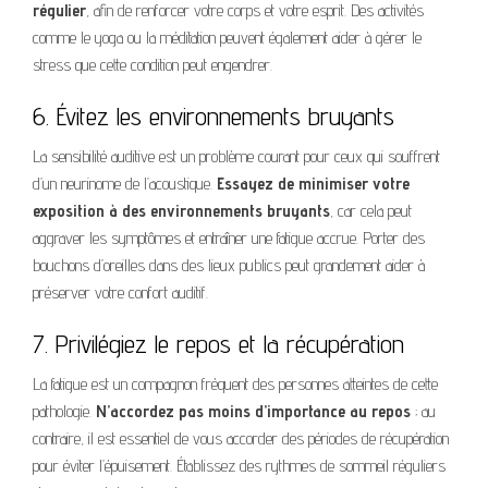
régulier
, afin de renforcer votre corps et votre esprit. Des activités
comme le yoga ou la méditation peuvent également aider à gérer le
stress que cette condition peut engendrer.
6. Évitez les environnements bruyants
La sensibilité auditive est un problème courant pour ceux qui souffrent
d’un neurinome de l’acoustique.
Essayez de minimiser votre
exposition à des environnements bruyants
, car cela peut
aggraver les symptômes et entraîner une fatigue accrue. Porter des
bouchons d’oreilles dans des lieux publics peut grandement aider à
préserver votre confort auditif.
7. Privilégiez le repos et la récupération
La fatigue est un compagnon fréquent des personnes atteintes de cette
pathologie.
N’accordez pas moins d’importance au repos
; au
contraire, il est essentiel de vous accorder des périodes de récupération
pour éviter l’épuisement. Établissez des rythmes de sommeil réguliers