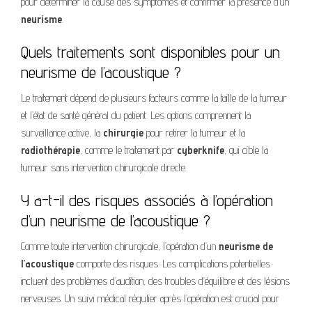
pour déterminer la cause des symptômes et confirmer la présence d’un
neurisme
.
Quels traitements sont disponibles pour un
neurisme de l’acoustique ?
Le traitement dépend de plusieurs facteurs comme la taille de la tumeur
et l’état de santé général du patient. Les options comprennent la
surveillance active, la
chirurgie
pour retirer la tumeur et la
radiothérapie
, comme le traitement par
cyberknife
, qui cible la
tumeur sans intervention chirurgicale directe.
Y a-t-il des risques associés à l’opération
d’un neurisme de l’acoustique ?
Comme toute intervention chirurgicale, l’opération d’un
neurisme de
l’acoustique
comporte des risques. Les complications potentielles
incluent des problèmes d’audition, des troubles d’équilibre et des lésions
nerveuses. Un suivi médical régulier après l’opération est crucial pour