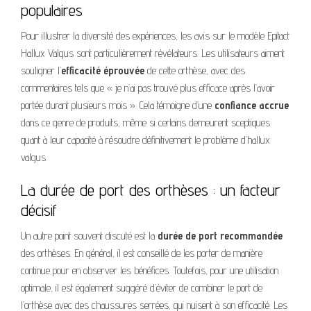
populaires
Pour illustrer la diversité des expériences, les avis sur le modèle Epitact
Hallux Valgus sont particulièrement révélateurs. Les utilisateurs aiment
souligner l’
efficacité éprouvée
de cette orthèse, avec des
commentaires tels que « je n’ai pas trouvé plus efficace après l’avoir
portée durant plusieurs mois ». Cela témoigne d’une
confiance accrue
dans ce genre de produits, même si certains demeurent sceptiques
quant à leur capacité à résoudre définitivement le problème d’hallux
valgus.
La durée de port des orthèses : un facteur
décisif
Un autre point souvent discuté est la
durée de port recommandée
des orthèses. En général, il est conseillé de les porter de manière
continue pour en observer les bénéfices. Toutefois, pour une utilisation
optimale, il est également suggéré d’éviter de combiner le port de
l’orthèse avec des chaussures serrées, qui nuisent à son efficacité. Les