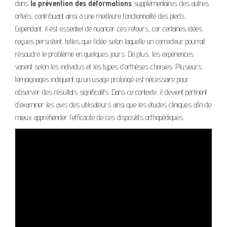
dans
la prévention des déformations
supplémentaires des autres
orteils, contribuant ainsi à une meilleure fonctionnalité des pieds.
Cependant, il est essentiel de nuancer ces retours, car certaines idées
reçues persistent, telles que l’idée selon laquelle un correcteur pourrait
résoudre le problème en quelques jours. De plus, les expériences
varient selon les individus et les types d’orthèses choisies. Plusieurs
témoignages indiquent qu’un usage prolongé est nécessaire pour
observer des résultats significatifs. Dans ce contexte, il devient pertinent
d’examiner les avis des utilisateurs ainsi que les études cliniques afin de
mieux appréhender l’efficacité de ces dispositifs orthopédiques.