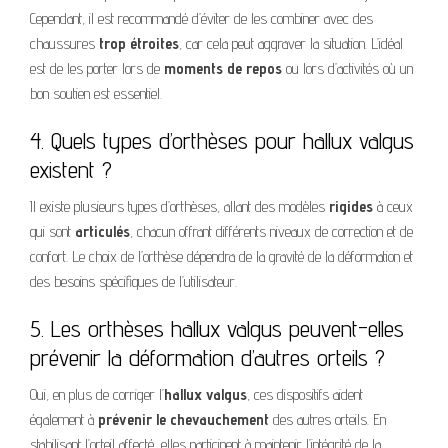
Cependant, il est recommandé d’éviter de les combiner avec des
chaussures
trop étroites
, car cela peut aggraver la situation. L’idéal
est de les porter lors de
moments de repos
ou lors d’activités où un
bon soutien est essentiel.
4. Quels types d’orthèses pour hallux valgus
existent ?
Il existe plusieurs types d’orthèses, allant des modèles
rigides
à ceux
qui sont
articulés
, chacun offrant différents niveaux de correction et de
confort. Le choix de l’orthèse dépendra de la gravité de la déformation et
des besoins spécifiques de l’utilisateur.
5. Les orthèses hallux valgus peuvent-elles
prévenir la déformation d’autres orteils ?
Oui, en plus de corriger l’
hallux valgus
, ces dispositifs aident
également à
prévenir le chevauchement
des autres orteils. En
stabilisant l’orteil affecté, elles participent à maintenir l’intégrité de la