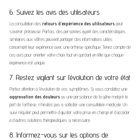
6. Suivez les avis des utilisateurs
La consultation des
retours d’expérience des utilisateurs
peut
s’avérer précieuse. Parfois, des personnes ayant des caractéristiques
similaires aux vôtres peuvent partager des informations utiles
concernant leur expérience avec une orthèse spécifique. Tenez compte de
ces avis pour orienter votre choix tout en gardant en tête que chaque
expérience est unique.
7. Restez vigilant sur l’évolution de votre état
Portez attention à l’évolution de vos symptômes. Si vous constatez une
aggravation des douleurs
ou une persistance de la gêne malgré le
port de l’orthèse, n’hésitez pas à solliciter une consultation médicale. Un
suivi régulier peut permettre d’ajuster votre prise en charge et d’accéder
à d’autres solutions thérapeutiques si nécessaire.
8. Informez-vous sur les options de