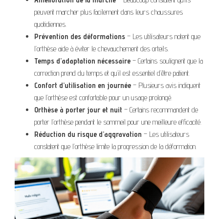
peuvent marcher plus facilement dans leurs chaussures
quotidiennes.
Prévention des déformations
– Les utilisateurs notent que
l’orthèse aide à éviter le chevauchement des orteils.
Temps d’adaptation nécessaire
– Certains soulignent que la
correction prend du temps et qu’il est essentiel d’être patient.
Confort d’utilisation en journée
– Plusieurs avis indiquent
que l’orthèse est confortable pour un usage prolongé.
Orthèse à porter jour et nuit
– Certains recommandent de
porter l’orthèse pendant le sommeil pour une meilleure efficacité.
Réduction du risque d’aggravation
– Les utilisateurs
constatent que l’orthèse limite la progression de la déformation.