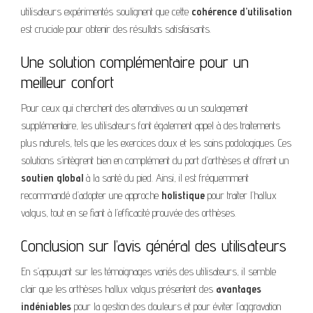
utilisateurs expérimentés soulignent que cette
cohérence d’utilisation
est cruciale pour obtenir des résultats satisfaisants.
Une solution complémentaire pour un
meilleur confort
Pour ceux qui cherchent des alternatives ou un soulagement
supplémentaire, les utilisateurs font également appel à des traitements
plus naturels, tels que les exercices doux et les soins podologiques. Ces
solutions s’intègrent bien en complément du port d’orthèses et offrent un
soutien global
à la santé du pied. Ainsi, il est fréquemment
recommandé d’adopter une approche
holistique
pour traiter l’hallux
valgus, tout en se fiant à l’efficacité prouvée des orthèses.
Conclusion sur l’avis général des utilisateurs
En s’appuyant sur les témoignages variés des utilisateurs, il semble
clair que les orthèses hallux valgus présentent des
avantages
indéniables
pour la gestion des douleurs et pour éviter l’aggravation