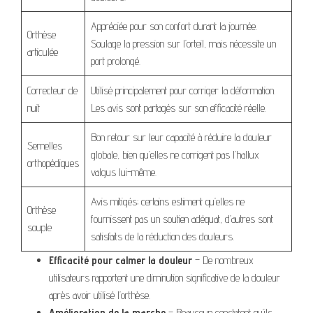
Appréciée pour son confort durant la journée.
Orthèse
Soulage la pression sur l’orteil, mais nécessite un
articulée
port prolongé.
Correcteur de
Utilisé principalement pour corriger la déformation.
nuit
Les avis sont partagés sur son efficacité réelle.
Bon retour sur leur capacité à réduire la douleur
Semelles
globale, bien qu’elles ne corrigent pas l’hallux
orthopédiques
valgus lui-même.
Avis mitigés; certains estiment qu’elles ne
Orthèse
fournissent pas un soutien adéquat, d’autres sont
souple
satisfaits de la réduction des douleurs.
Efficacité pour calmer la douleur
– De nombreux
utilisateurs rapportent une diminution significative de la douleur
après avoir utilisé l’orthèse.
Amélioration de la marche
– Beaucoup constatent qu’ils