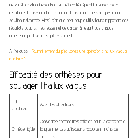
de la déformation. Cependant, leur efficacité dépend fortement de la
régularité d’utilisation et de la compréhension qu’il ne s’agit pas d’une
solution instantanée. Ainsi, bien que beaucoup d’utilisateurs rapportent des
résultats positifs, il est essentiel de garder à l’esprit que chaque
expérience peut varier significativement.
A lire aussi :
Fourmillement du pied après une opération d’hallux valgus
que faire ?
Efficacité des orthèses pour
soulager l’hallux valgus
Type
Avis des utilisateurs
d’orthèse
Considérée comme très efficace pour la correction à
Orthèse rigide
long terme. Les utilisateurs rapportent moins de
douleurs.