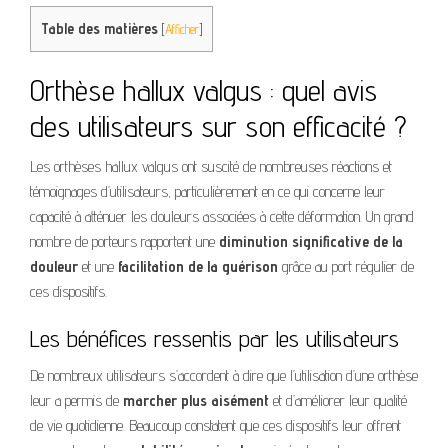
Table des matières
[
Afficher
]
Orthèse hallux valgus : quel avis
des utilisateurs sur son efficacité ?
Les orthèses hallux valgus ont suscité de nombreuses réactions et
témoignages d’utilisateurs, particulièrement en ce qui concerne leur
capacité à atténuer les douleurs associées à cette déformation. Un grand
nombre de porteurs rapportent une
diminution significative de la
douleur
et une
facilitation de la guérison
grâce au port régulier de
ces dispositifs.
Les bénéfices ressentis par les utilisateurs
De nombreux utilisateurs s’accordent à dire que l’utilisation d’une orthèse
leur a permis de
marcher plus aisément
et d’améliorer leur qualité
de vie quotidienne. Beaucoup constatent que ces dispositifs leur offrent