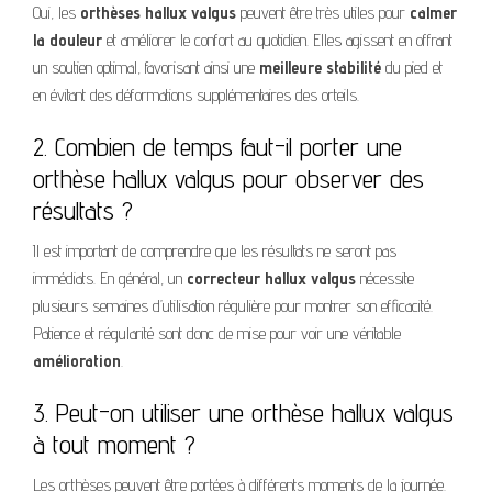
Oui, les
orthèses hallux valgus
peuvent être très utiles pour
calmer
la douleur
et améliorer le confort au quotidien. Elles agissent en offrant
un soutien optimal, favorisant ainsi une
meilleure stabilité
du pied et
en évitant des déformations supplémentaires des orteils.
2. Combien de temps faut-il porter une
orthèse hallux valgus pour observer des
résultats ?
Il est important de comprendre que les résultats ne seront pas
immédiats. En général, un
correcteur hallux valgus
nécessite
plusieurs semaines d’utilisation régulière pour montrer son efficacité.
Patience et régularité sont donc de mise pour voir une véritable
amélioration
.
3. Peut-on utiliser une orthèse hallux valgus
à tout moment ?
Les orthèses peuvent être portées à différents moments de la journée.