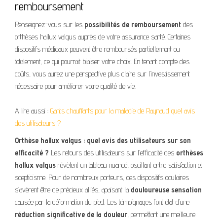
remboursement
Renseignez-vous sur les
possibilités de remboursement
des
orthèses hallux valgus auprès de votre assurance santé. Certaines
dispositifs médicaux peuvent être remboursés partiellement ou
totalement, ce qui pourrait biaiser votre choix. En tenant compte des
coûts, vous aurez une perspective plus claire sur l’investissement
nécessaire pour améliorer votre qualité de vie.
A lire aussi :
Gants chauffants pour la maladie de Raynaud quel avis
des utilisateurs ?
Orthèse hallux valgus : quel avis des utilisateurs sur son
efficacité ?
Les retours des utilisateurs sur l’efficacité des
orthèses
hallux valgus
révèlent un tableau nuancé, oscillant entre satisfaction et
scepticisme. Pour de nombreux porteurs, ces dispositifs oculaires
s’avèrent être de précieux alliés, apaisant la
douloureuse sensation
causée par la déformation du pied. Les témoignages font état d’une
réduction significative de la douleur
, permettant une meilleure