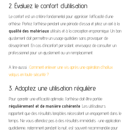
2. Évaluez le confort d’utilisation
Le confort est un critère fondamental pour apprécier l’efficacité d’une
orthèse. Portez l’orthèse pendant une période d’essai et jetez un œil à la
qualité des matériaux
utilisés et à la conception ergonomique. Un bon
ajustement doit permettre un usage quotidien sans provoquer de
désagrément. En cas d’inconfort persistant, envisagez de consulter un
professionnel pour un ajustement ou un remplacement.
A lire aussi :
Comment enlever une vis après une opération d’hallux
valgus en toute sécurité ?
3. Adoptez une utilisation régulière
Pour garantir une efficacité optimale, l’orthèse doit être portée
régulièrement et de manière cohérente
. Les utilisateurs
rapportent que des résultats tangibles nécessitent un engagement dans le
temps. Ne vous attendez pas à des résultats immédiats ; une application
quotidienne, notamment pendant la nuit, est souvent recommandée pour