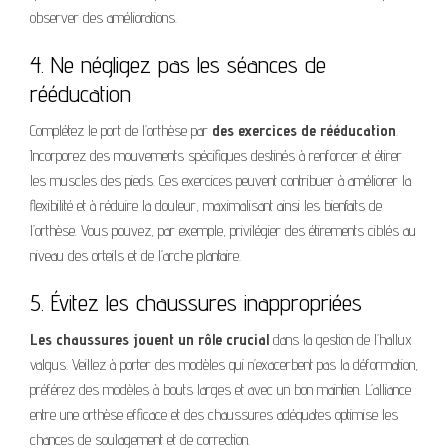
observer des améliorations.
4. Ne négligez pas les séances de
rééducation
Complétez le port de l’orthèse par
des exercices de rééducation
.
Incorporez des mouvements spécifiques destinés à renforcer et étirer
les muscles des pieds. Ces exercices peuvent contribuer à améliorer la
flexibilité et à réduire la douleur, maximalisant ainsi les bienfaits de
l’orthèse. Vous pouvez, par exemple, privilégier des étirements ciblés au
niveau des orteils et de l’arche plantaire.
5. Évitez les chaussures inappropriées
Les chaussures jouent un rôle crucial
dans la gestion de l’hallux
valgus. Veillez à porter des modèles qui n’exacerbent pas la déformation,
préférez des modèles à bouts larges et avec un bon maintien. L’alliance
entre une orthèse efficace et des chaussures adéquates optimise les
chances de soulagement et de correction.