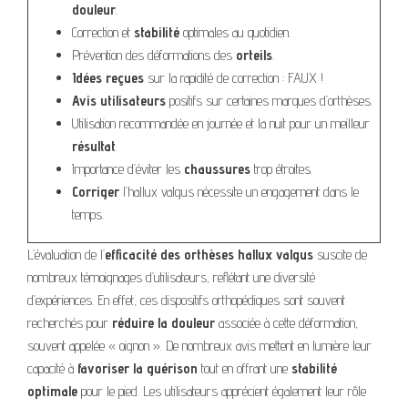
douleur
.
Correction et
stabilité
optimales au quotidien.
Prévention des déformations des
orteils
.
Idées reçues
sur la rapidité de correction : FAUX !
Avis utilisateurs
positifs sur certaines marques d’orthèses.
Utilisation recommandée en journée et la nuit pour un meilleur
résultat
.
Importance d’éviter les
chaussures
trop étroites.
Corriger
l’hallux valgus nécessite un engagement dans le
temps.
L’évaluation de l’
efficacité des orthèses hallux valgus
suscite de
nombreux témoignages d’utilisateurs, reflétant une diversité
d’expériences. En effet, ces dispositifs orthopédiques sont souvent
recherchés pour
réduire la douleur
associée à cette déformation,
souvent appelée « oignon ». De nombreux avis mettent en lumière leur
capacité à
favoriser la guérison
tout en offrant une
stabilité
optimale
pour le pied. Les utilisateurs apprécient également leur rôle