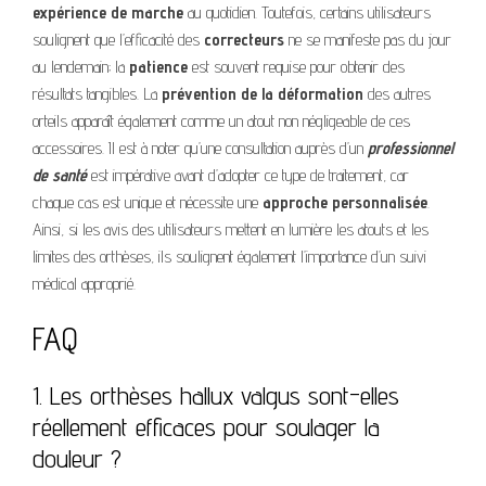
expérience de marche
au quotidien. Toutefois, certains utilisateurs
soulignent que l’efficacité des
correcteurs
ne se manifeste pas du jour
au lendemain; la
patience
est souvent requise pour obtenir des
résultats tangibles. La
prévention de la déformation
des autres
orteils apparaît également comme un atout non négligeable de ces
accessoires. Il est à noter qu’une consultation auprès d’un
professionnel
de santé
est impérative avant d’adopter ce type de traitement, car
chaque cas est unique et nécessite une
approche personnalisée
.
Ainsi, si les avis des utilisateurs mettent en lumière les atouts et les
limites des orthèses, ils soulignent également l’importance d’un suivi
médical approprié.
FAQ
1. Les orthèses hallux valgus sont-elles
réellement efficaces pour soulager la
douleur ?