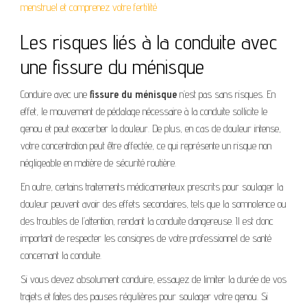
menstruel et comprenez votre fertilité
Les risques liés à la conduite avec
une fissure du ménisque
Conduire avec une
fissure du ménisque
n’est pas sans risques. En
effet, le mouvement de pédalage nécessaire à la conduite sollicite le
genou et peut exacerber la douleur. De plus, en cas de douleur intense,
votre concentration peut être affectée, ce qui représente un risque non
négligeable en matière de sécurité routière.
En outre, certains traitements médicamenteux prescrits pour soulager la
douleur peuvent avoir des effets secondaires, tels que la somnolence ou
des troubles de l’attention, rendant la conduite dangereuse. Il est donc
important de respecter les consignes de votre professionnel de santé
concernant la conduite.
Si vous devez absolument conduire, essayez de limiter la durée de vos
trajets et faites des pauses régulières pour soulager votre genou. Si