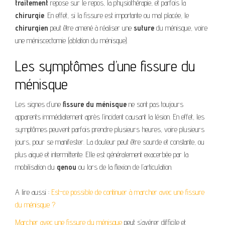
traitement
repose sur le repos, la physiothérapie, et parfois la
chirurgie
. En effet, si la fissure est importante ou mal placée, le
chirurgien
peut être amené à réaliser une
suture
du ménisque, voire
une méniscectomie (ablation du ménisque).
Les symptômes d’une fissure du
ménisque
Les signes d’une
fissure du ménisque
ne sont pas toujours
apparents immédiatement après l’incident causant la lésion. En effet, les
symptômes peuvent parfois prendre plusieurs heures, voire plusieurs
jours, pour se manifester. La douleur peut être sourde et constante, ou
plus aiguë et intermittente. Elle est généralement exacerbée par la
mobilisation du
genou
ou lors de la flexion de l’articulation.
A lire aussi :
Est-ce possible de continuer à marcher avec une fissure
du ménisque ?
Marcher avec une fissure du ménisque
peut s’avérer difficile et