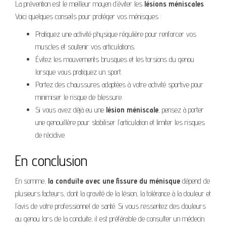
La prévention est le meilleur moyen d’éviter les
lésions méniscales
.
Voici quelques conseils pour protéger vos ménisques :
Pratiquez une activité physique régulière pour renforcer vos
muscles et soutenir vos articulations.
Évitez les mouvements brusques et les torsions du genou
lorsque vous pratiquez un sport.
Portez des chaussures adaptées à votre activité sportive pour
minimiser le risque de blessure.
Si vous avez déjà eu une
lésion méniscale
, pensez à porter
une genouillère pour stabiliser l’articulation et limiter les risques
de récidive.
En conclusion
En somme,
la conduite avec une fissure du ménisque
dépend de
plusieurs facteurs, dont la gravité de la lésion, la tolérance à la douleur et
l’avis de votre professionnel de santé. Si vous ressentez des douleurs
au genou lors de la conduite, il est préférable de consulter un médecin.