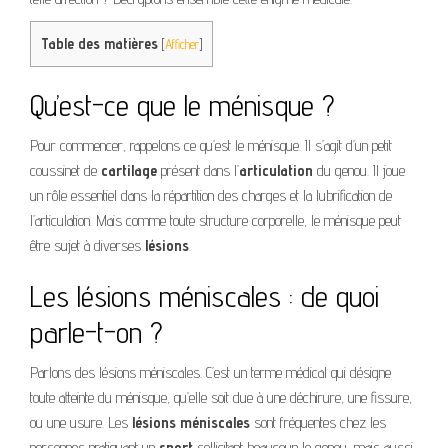
Table des matières
[
Afficher
]
Qu’est-ce que le ménisque ?
Pour commencer, rappelons ce qu’est le ménisque. Il s’agit d’un petit
coussinet de
cartilage
présent dans l’
articulation
du genou. Il joue
un rôle essentiel dans la répartition des charges et la lubrification de
l’articulation. Mais comme toute structure corporelle, le ménisque peut
être sujet à diverses
lésions
.
Les lésions méniscales : de quoi
parle-t-on ?
Parlons des lésions méniscales. C’est un terme médical qui désigne
toute atteinte du ménisque, qu’elle soit due à une déchirure, une fissure,
ou une usure. Les
lésions méniscales
sont fréquentes chez les
personnes pratiquant un
sport
sollicitant beaucoup le genou, mais aussi