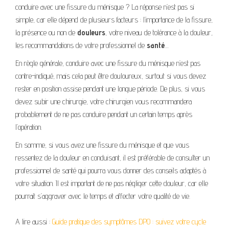
conduire avec une fissure du ménisque ? La réponse n’est pas si
simple, car elle dépend de plusieurs facteurs : l’importance de la fissure,
la présence ou non de
douleurs
, votre niveau de tolérance à la douleur,
les recommandations de votre professionnel de
santé
…
En règle générale, conduire avec une fissure du ménisque n’est pas
contre-indiqué, mais cela peut être douloureux, surtout si vous devez
rester en position assise pendant une longue période. De plus, si vous
devez subir une chirurgie, votre chirurgien vous recommandera
probablement de ne pas conduire pendant un certain temps après
l’opération.
En somme, si vous avez une fissure du ménisque et que vous
ressentez de la douleur en conduisant, il est préférable de consulter un
professionnel de santé qui pourra vous donner des conseils adaptés à
votre situation. Il est important de ne pas négliger cette douleur, car elle
pourrait s’aggraver avec le temps et affecter votre qualité de vie.
A lire aussi :
Guide pratique des symptômes DPO : suivez votre cycle