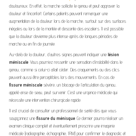
douloureux. En effet, la marche sollicite le genou et peut aggraver la
douleur et l’inconfort. Certains patients peuvent remarquer une
augmentation de la douleur lors de la marche, surtout sur des surfaces
inégales ou lors de la montée et descente des escaliers. Il est possible
que la douleur devienne plus intense après de longues périodes de
marche ou en fin de journée.
Au-delà de la douleur, d’autres signes peuvent indiquer une
lésion
méniscale
. Vous pourriez ressentir une sensation d’instabilité dans le
genou, comme si celui-ci allait céder. Des craquements ou des clics
peuvent aussi être perceptibles lors des mouvements. En cas de
fissure méniscale
sévère, un blocage de l’articulation du genou,
appelé anse de seau, peut survenir. C’est une urgence médicale qui
nécessite une intervention chirurgicale rapide.
Il est crucial de consulter un professionnel de santé dès que vous
soupçonnez une
fissure du ménisque
. Ce dernier pourra réaliser un
examen clinique complet et éventuellement prescrire une imagerie
médicale (radiographie, échographie, IRM) pour confirmer le diagnostic et