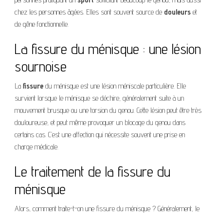
chez les personnes âgées. Elles sont souvent source de
douleurs
et
de gêne fonctionnelle.
La fissure du ménisque : une lésion
sournoise
La
fissure
du ménisque est une lésion méniscale particulière. Elle
survient lorsque le ménisque se déchire, généralement suite à un
mouvement brusque ou une torsion du genou. Cette lésion peut être très
douloureuse, et peut même provoquer un blocage du genou dans
certains cas. C’est une affection qui nécessite souvent une prise en
charge médicale.
Le traitement de la fissure du
ménisque
Alors, comment traite-t-on une fissure du ménisque ? Généralement, le