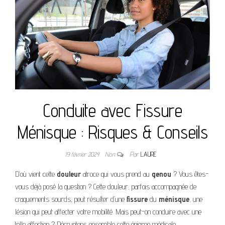
Conduite avec Fissure
Ménisque : Risques & Conseils
19 février 2024
Non
Par
LAURE
D’où vient cette
douleur
atroce qui vous prend au
genou
? Vous êtes-
vous déjà posé la question ? Cette douleur, parfois accompagnée de
craquements sourds, peut résulter d’une
fissure
du
ménisque
, une
lésion qui peut affecter votre mobilité. Mais peut-on conduire avec une
telle affection ? Décryptons ensemble cette énigme médicale.