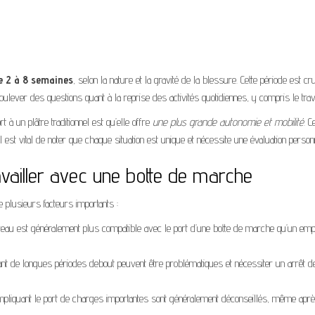
e 2 à 8 semaines
, selon la nature et la gravité de la blessure. Cette période est cr
oulever des questions quant à la reprise des activités quotidiennes, y compris le trava
à un plâtre traditionnel est qu’elle offre
une plus grande autonomie et mobilité
. C
 il est vital de noter que chaque situation est unique et nécessite une évaluation person
availler avec une botte de marche
 plusieurs facteurs importants :
ureau est généralement plus compatible avec le port d’une botte de marche qu’un emp
nt de longues périodes debout peuvent être problématiques et nécessiter un arrêt d
mpliquant le port de charges importantes sont généralement déconseillés, même aprè