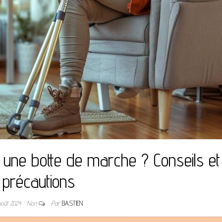
c une botte de marche ? Conseils et
précautions
août 2024
Non
Par
BASTIEN