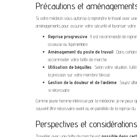
Précautions et aménagements 
Si votre médecin vous autorise à reprendre le travail avec une
aménagements pour assurer votre sécurité et favoriser votre 
Reprise progressive
: Il est recommandé de reprend
osseuse ou ligamentaire.
Aménagement du poste de travail
: Dans certain
accommoder votre botte de marche.
Utilisation de béquilles
: Selon votre situation, l’u
la pression sur votre membre blessé.
Gestion de la douleur et de l’œdème
: Soyez atte
si nécessaire.
Comme jeune homme intéressé par la médecine, je ne peux qu’
souvent être nécessaire avant ou en parallèle de la reprise du t
Perspectives et considérations
Travailler avec une botte de marche est
possible dans cer