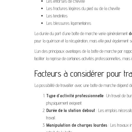
Les entorses de cheville
Les fractures légères du pied ou de la cheville
Les tendinites
Les blessures ligamentaires
La durée du port d’une botte de marche varie généralement
d
pour la guérison et la récupération, mais elle peut également s
L’un des principaux avantages de la botte de marche par rapport 
faciliter la reprise de certaines activités professionnelles, mais
Facteurs à considérer pour tr
La possibilité de travailler avec une botte de marche dépend de
Type d’activité professionnelle
: Un travail de b
physiquement exigeant.
Durée de la station debout
: Les emplois nécessita
travail.
Manipulation de charges lourdes
: Les travaux i