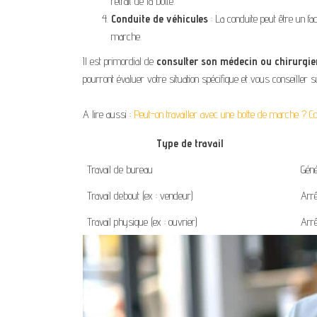
retrait de la botte.
Conduite de véhicules
: La conduite peut être un fa
marche.
Il est primordial de
consulter son médecin ou chirurgie
pourront évaluer votre situation spécifique et vous conseiller 
A lire aussi :
Peut-on travailler avec une botte de marche ? Co
Type de travail
Travail de bureau
Géné
Travail debout (ex : vendeur)
Arrê
Travail physique (ex : ouvrier)
Arrê