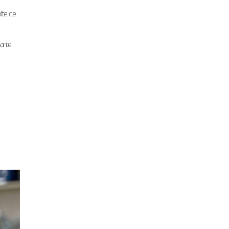
otte de
santé