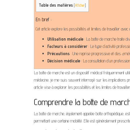
Table des matières
[
Afficher
]
En bref :
Cet article explore les possibilités et limites de travailler ave
Utilisation médicale
: La botte de marche traite d
Facteurs à considérer
: Le type d’activité professi
Précautions
: Une reprise progressive et des
amén
Décision médicale
: La consultation d’un professio
La botte de marche est un dispositif médical fréquemment utili
médecine, je me suis souvent interrogé sur les implications pr
article vise à explorer les possibilités et les limites de trava
Comprendre la botte de marche 
La botte de marche, également appelée botte orthopédique, est u
permettant une certaine mobilité. Elle est généralement prescrite