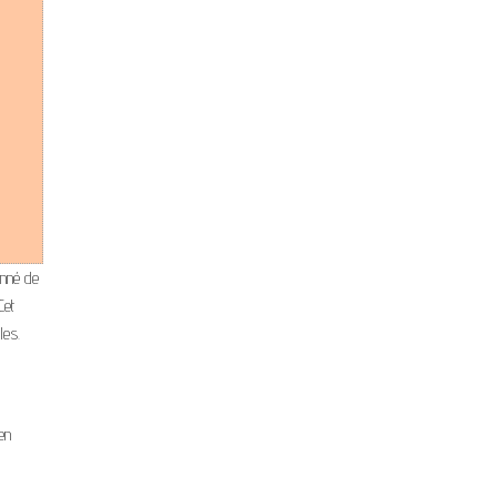
onné de
Cet
les.
en