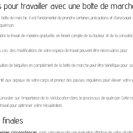
pour travailler avec une botte de march
 botte de marche, il est fondamental de prendre certaines précautions et d’envisager
guérison :
re le travail de manière graduelle, en tenant compte de la douleur et de la consolida
s cas, des modifications de votre espace de travail peuvent être nécessaires pour
tilisation de béquilles en complément de la botte de marche peut être bénéfique pour s
ntif aux signaux de votre corps et prenez des pauses régulières pour élever votre
insister sur l’importance de la
rééducation
dans le processus de guérison. Celle-ci
ravail pour optimiser votre récupération.
 finales
taines circonstances
, mais cela nécessite une évaluation attentive de votre situati