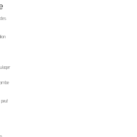
e
 des
tion
oulager
 jambe
 peut
on