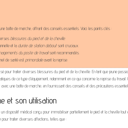
c une botte de marche, offrant des conseils essentiels. Voici les points clés :
iverses
blessures du pied et de la cheville
.
onnelle et la
durée de station debout
sont cruciaux.
agements du poste de travail
sont recommandés.
nnel de santé est
primordiale
avant la reprise.
sé pour traiter diverses blessures du pied et de la cheville. En tant que jeune passi
atiques de ce type d’équipement, notamment en ce qui concerne la reprise du travail. 
iller avec une botte de marche, en fournissant des conseils et des précautions essentiel
et son utilisation
n dispositif médical conçu pour immobiliser partiellement le pied et la cheville tout 
 pour traiter diverses affections, telles que :