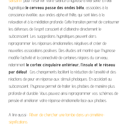
sarazin.fr
pour réserver votre séance d’hypnose à Marseille. En état
hypnotique,
le cerveau passe des ondes bêta
, associées à la
conscience éveillée, aux ondes alpha et thêta, qui sont liées à la
relaxation et à la méditation profonde. Cette transition permet de contourner
les défenses de l’esprit conscient et d’atteindre directement le
subconscient. Les suggestions hypnotiques peuvent alors
reprogrammer les réponses émotionnelles négatives et créer de
nouvelles associations positives. Des études ont montré que l’hypnose
modifie l’activité et la connectivité de certaines régions du cerveau,
notamment
le cortex cingulaire antérieur, l’insula et le réseau
par défaut
. Ces changements facilitent la réduction de l’anxiété et des
réactions de peur en réponse aux stimuli phobiques. En accédant au
subconscient, l’hypnose permet de traiter les phobies de manière plus
profonde et durable. Vous pouvez ainsi reprogrammer vos schémas de
pensée et améliorer votre réponse émotionnelle face aux phobies.
A lire aussi :
Rêver de chercher une tombe dans un cimetière :
significations