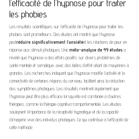
l’efficacité de l’hypnose pour traiter
les phobies
Les résultats scientifiques sur l’efficacité de l’hypnose pour traiter les
phobies sont prometteurs. Des études ont montré que l’hypnose
peut
réduire significativement l’anxiété
et les réactions de peur en
réponse aux stimuli phobiques. Une
méta-analyse de 49 études
a
révélé que l’hypnose a des effets positifs sur divers problèmes de
santé mentale et somatique, avec des tailles d’effet allant de moyennes à
grandes. Les recherches indiquent que l’hypnose modifie l’activité et la
connectivité de certaines régions du cerveau, facilitant ainsi la réduction
des symptômes phobiques. Les résultats montrent également que
l’hypnose peut être plus efficace lorsqu’elle est combinée à d’autres
thérapies, comme la thérapie cognitivo-comportementale. Les études
soulignent l’importance de la réceptivité hypnotique et de la capacité
d’imagerie vive des individus phobiques. Ce qui contribue à l’efficacité de
cette méthode.