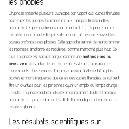
les phobies
L’hypnose présente plusieurs avantages par rapport aux autres thérapies
pour traiter les phobies. Contrairement aux thérapies traditionnelles
comme la thérapie cognitivo-comportementale (TCC), l’hypnose permet
d’accéder directement à l’esprit subconscient, où résident souvent les
causes profondes des phobies. Cette approche permet de reprogrammer
les réponses émotionnelles négatives, comme mentionné plus haut. De
plus, l’hypnose est souvent perçue comme une
méthode moins
invasive e
t plus naturelle,car elle ne nécessite pas l’utilisation de
médicaments
.
Les séances d’hypnose peuvent également être plus
courtes et moins fréquentes que celles des autres thérapies, ce qui peut
être un avantage pour les personnes ayant un emploi du temps chargé.
En outre, l’hypnose peut être utilisée en complément d’autres thérapies,
comme la TCC, pour renforcer les effets thérapeutiques et améliorer les
résultats globaux.
Les résultats scientifiques sur