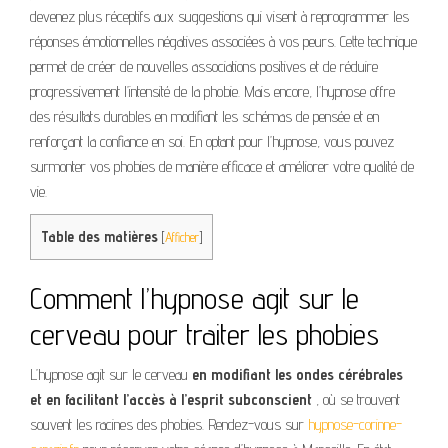
devenez plus réceptifs aux suggestions qui visent à reprogrammer les
réponses émotionnelles négatives associées à vos peurs. Cette technique
permet de créer de nouvelles associations positives et de réduire
progressivement l’intensité de la phobie. Mais encore, l’hypnose offre
des résultats durables en modifiant les schémas de pensée et en
renforçant la confiance en soi. En optant pour l’hypnose, vous pouvez
surmonter vos phobies de manière efficace et améliorer votre qualité de
vie.
Table des matières
[
Afficher
]
Comment l’hypnose agit sur le
cerveau pour traiter les phobies
L’hypnose agit sur le cerveau
en modifiant les ondes cérébrales
et en facilitant l’accès à l’esprit subconscient
, où se trouvent
souvent les racines des phobies. Rendez-vous sur
hypnose-corinne-