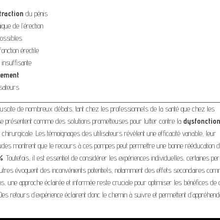
traction
du pénis
que de l’érection
ossibles
onction érectile
 insuffisante
sement
isateurs
uscite de nombreux débats, tant chez les professionnels de la santé que chez les
se présentent comme des solutions prometteuses pour lutter contre la
dysfonctio
chirurgicale. Les témoignages des utilisateurs révèlent une efficacité variable, leur
es études montrent que le recours à ces pompes peut permettre une bonne rééducation d
%
. Toutefois, il est essentiel de considérer les expériences individuelles, certaines p
 d’autres évoquent des inconvénients potentiels, notamment des effets secondaires co
 une approche éclairée et informée reste cruciale pour optimiser les bénéfices de 
Des retours d’expérience éclairent donc le chemin à suivre et permettent d’appréhend