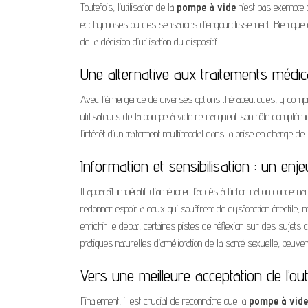
Toutefois, l’utilisation de la
pompe à vide
n’est pas exempte d
ecchymoses ou des sensations d’engourdissement. Bien que ces
de la décision d’utilisation du dispositif.
Une alternative aux traitements méd
Avec l’émergence de diverses options thérapeutiques, y comp
utilisateurs de la pompe à vide remarquent son rôle complémen
l’intérêt d’un traitement multimodal dans la prise en charge de l
Information et sensibilisation : un enje
Il apparaît impératif d’améliorer l’accès à l’information concernant
redonner espoir à ceux qui souffrent de dysfonction érectile,
enrichir le débat, certaines pistes de réflexion sur des suje
pratiques naturelles d’amélioration de la santé sexuelle, peuven
Vers une meilleure acceptation de l’outi
Finalement, il est crucial de reconnaître que la
pompe à vide