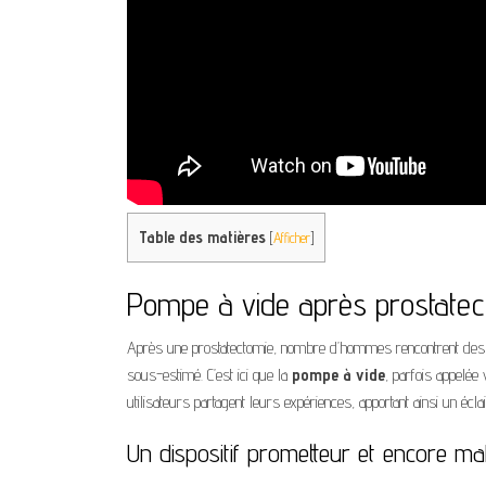
Table des matières
[
Afficher
]
Pompe à vide après prostatecto
Après une prostatectomie, nombre d’hommes rencontrent des prob
sous-estimé. C’est ici que la
pompe à vide
, parfois appelée
utilisateurs partagent leurs expériences, apportant ainsi un éclaira
Un dispositif prometteur et encore ma