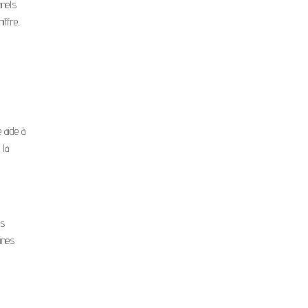
nnels
iffre,
 aide à
 la
us
ines