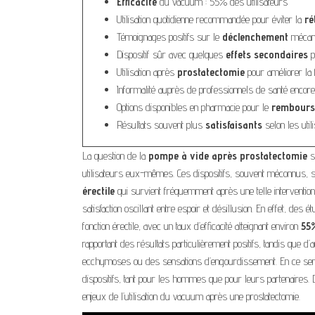
Efficacité
du vacuum : 55% des utilisateurs
Utilisation quotidienne recommandée pour éviter la
ré
Témoignages positifs sur le
déclenchement
mécani
Dispositif sûr avec quelques
effets secondaires
p
Utilisation après
prostatectomie
pour améliorer la f
Informalité auprès de professionnels de santé encore
Options disponibles en pharmacie pour le
rembour
Résultats souvent plus
satisfaisants
selon les util
La question de la
pompe à vide après prostatectomie
s
utilisateurs eux-mêmes. Ces dispositifs, souvent méconnus, 
érectile
qui survient fréquemment après une telle intervention 
satisfaction oscillant entre espoir et désillusion. En effet, d
fonction érectile, avec un taux d’efficacité atteignant environ
55
rapportant des résultats particulièrement positifs, tandis que
ecchymoses ou des sensations d’engourdissement. En ce sens,
dispositifs, tant pour les hommes que pour leurs partenaires. 
enjeux de l’utilisation du vacuum après une prostatectomie.