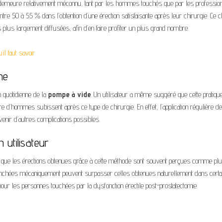
emeure relativement méconnu, tant par les hommes touchés que par les professio
entre 50 à 55 % dans l’obtention d’une érection satisfaisante après leur chirurgie. Ce ch
 plus largement diffusées, afin d’en faire profiter un plus grand nombre.
il faut savoir
ne
n quotidienne de la
pompe à vide
. Un utilisateur a même suggéré que cette pratique
 d’hommes subissent après ce type de chirurgie. En effet, l’application régulière de
évenir d’autres complications possibles.
 utilisateur
ent que les érections obtenues grâce à cette méthode sont souvent perçues comme pl
déclenchées mécaniquement peuvent surpasser celles obtenues naturellement dans certa
 pour les personnes touchées par la dysfonction érectile post-prostatectomie.