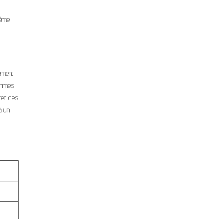
même
dement
hommes
rer des
à un