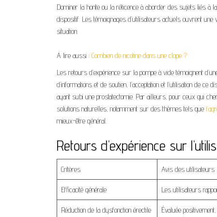
Dominer la honte ou la réticence à aborder des sujets liés à la
dispositif. Les témoignages d’utilisateurs actuels ouvrent u
situation.
A lire aussi :
Combien de nicotine dans une clope ?
Les retours d’expérience sur la pompe à vide témoignent d’une r
d’informations et de soutien, l’acceptation et l’utilisation de c
ayant subi une prostatectomie. Par ailleurs, pour ceux qui c
solutions naturelles, notamment sur des thèmes tels que
l’ag
mieux-être général.
Retours d’expérience sur l’utili
Critères
Avis des utilisateurs
Efficacité générale
Les utilisateurs rapp
Réduction de la dysfonction érectile
Évaluée positivement