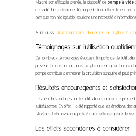
Malgré son efficacité avérée, le dispositif de
pompe à vide
d
de santé. Des utilisateurs témoignent d’une efficacité oscillant 
bien que non négligeable, souligne une nécessité d’informations
A lire aussi :
Tourmaline noire : danger réel ou mythes ? Ce qu’
Témoignages sur l’utilisation quotidien
De nombreux témoignages évoquent l’importance de l’utilisatio
prévenir la rétraction du pénis, un phénomène qu’un bon nombre
pompe contribue à entretenir la circulation sanguine et peut pr
Résultats encourageants et satisfaction
Les résultats partagés par les utilisateurs indiquent égalem
satisfaisantes. En effet, il a été rapporté que les érections 
situations. Cela ouvre une porte à une meilleure qualité de vie
Les effets secondaires à considérer