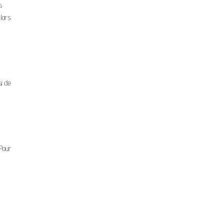
s
 lors
si de
 Pour