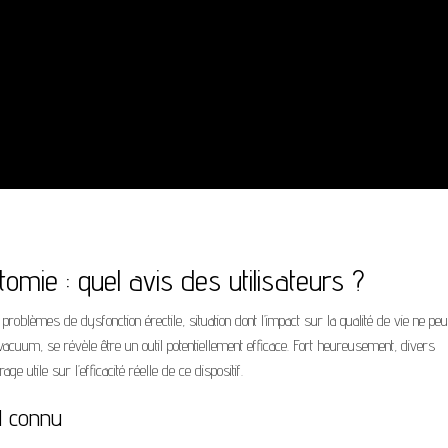
mie : quel avis des utilisateurs ?
lèmes de dysfonction érectile, situation dont l’impact sur la qualité de vie ne peu
 vacuum, se révèle être un outil potentiellement efficace. Fort heureusement, divers
ge utile sur l’efficacité réelle de ce dispositif.
l connu