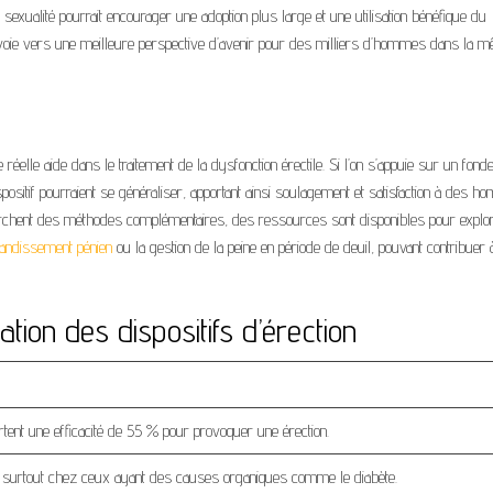
 sexualité pourrait encourager une adoption plus large et une utilisation bénéfique du
ne voie vers une meilleure perspective d’avenir pour des milliers d’hommes dans la 
éelle aide dans le traitement de la dysfonction érectile. Si l’on s’appuie sur un fon
e dispositif pourraient se généraliser, apportant ainsi soulagement et satisfaction à des 
herchent des méthodes complémentaires, des ressources sont disponibles pour explo
randissement pénien
ou la gestion de la peine en période de deuil, pouvant contribuer 
sation des dispositifs d’érection
ortent une efficacité de 55 % pour provoquer une érection.
, surtout chez ceux ayant des causes organiques comme le diabète.