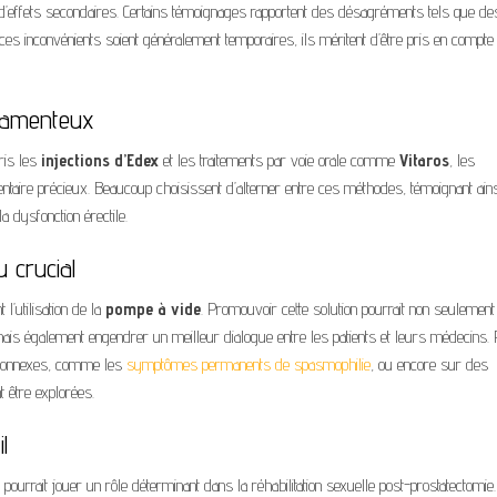
’effets secondaires. Certains témoignages rapportent des désagréments tels que de
 inconvénients soient généralement temporaires, ils méritent d’être pris en compte
icamenteux
ris les
injections d’Edex
et les traitements par voie orale comme
Vitaros
, les
taire précieux. Beaucoup choisissent d’alterner entre ces méthodes, témoignant ain
a dysfonction érectile.
u crucial
 l’utilisation de la
pompe à vide
. Promouvoir cette solution pourrait non seulement
 mais également engendrer un meilleur dialogue entre les patients et leurs médecins.
ts connexes, comme les
symptômes permanents de spasmophilie
, ou encore sur des
t être explorées.
l
pourrait jouer un rôle déterminant dans la réhabilitation sexuelle post-prostatectomie.