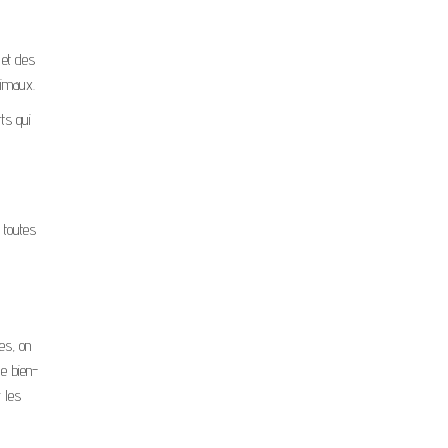
 et des
nimaux.
ts qui
 toutes
es, on
de bien-
 les