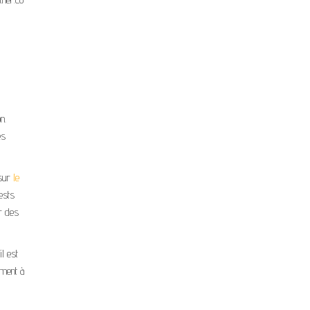
n.
es
 sur
le
tests
er des
l est
ement à