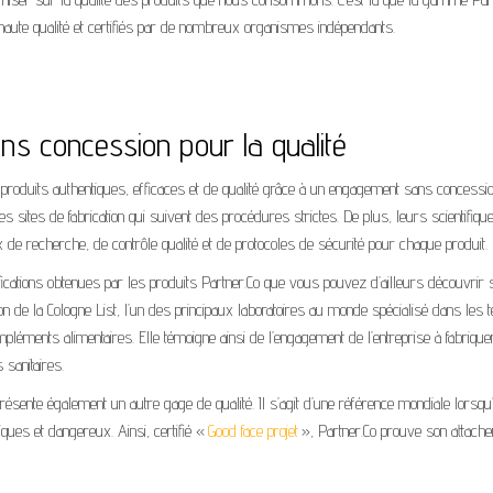
ute qualité et certifiés par de nombreux organismes indépendants.
s concession pour la qualité
s produits authentiques, efficaces et de qualité grâce à un engagement sans concessio
es sites de fabrication qui suivent des procédures strictes. De plus, leurs scientifiqu
x de recherche, de contrôle qualité et de protocoles de sécurité pour chaque produit.
ifications obtenues par les produits Partner.Co que vous pouvez d’ailleurs découvrir
tion de la Cologne List, l’un des principaux laboratoires au monde spécialisé dans les 
léments alimentaires. Elle témoigne ainsi de l’engagement de l’entreprise à fabriqu
 sanitaires.
ésente également un autre gage de qualité. Il s’agit d’une référence mondiale lorsqu’i
iques et dangereux. Ainsi, certifié «
Good face projet
», Partner.Co prouve son attach