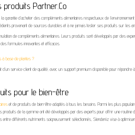
s produits Partner.Co
t la garantie d’acheter des compléments alimentaires respectueux de l’environnement
grédients provenant de sources durables et à ne jamais tester ses produits sur les a
rmulation de compléments alimentaires. Leurs produits sont développés par des exper
 des formules innovantes et efficaces.
s à base de plantes ?
t d’un service client de qualité, avec un support premium disponible pour répondre à
ts pour le bien-être
aires
et de produits de bien-être adaptés à tous les besoins. Parmi les plus populair
s produits de la gamme ont été développés par des experts pour offrir une routine 
 entre différents nutriments soigneusement sélectionnés, Slenderiiz vise à optimiser