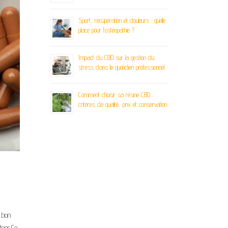
Sport, récupération et douleurs : quelle
place pour l’ostéopathie ?
Impact du CBD sur la gestion du
stress dans le quotidien professionnel
Comment choisir sa résine CBD :
critères de qualité, prix et conservation
 bon
tner.Co