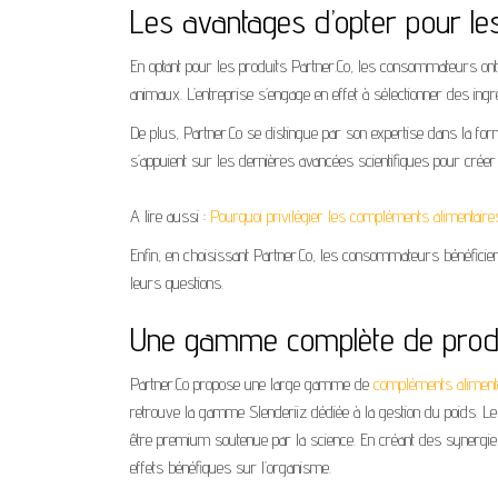
Les avantages d’opter pour le
En optant pour les produits Partner.Co, les consommateurs on
animaux. L’entreprise s’engage en effet à sélectionner des in
De plus, Partner.Co se distingue par son expertise dans la fo
s’appuient sur les dernières avancées scientifiques pour créer
A lire aussi :
Pourquoi privilégier les compléments alimentaire
Enfin, en choisissant Partner.Co, les consommateurs bénéficien
leurs questions.
Une gamme complète de produi
Partner.Co propose une large gamme de
compléments aliment
retrouve la gamme Slenderiiz dédiée à la gestion du poids. Le
être premium soutenue par la science. En créant des synergies
effets bénéfiques sur l’organisme.