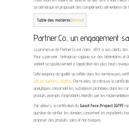
se démarque en proposant des compléments alimentaires de ha
Table des matières
[
Afficher
]
Partner.Co, un engagement san
La promesse de Partner.Co est claire : offrir à ses clients de
Pour y parvenir, l’entreprise s’appuie sur des laboratoires et d
veillent scrupuleusement à l’application des plus hauts niveau
Cette exigence de qualité se reflète dans les nombreuses cert
site de wellness healthy
. Parmi elles, on retrouve la certifica
analytiques concernant les substances prohibées dans les comp
produits exempts d’ingrédients interdits par les réglementations
Par ailleurs, la certification du
Good Face Project (GFP)
repr
question de vérifier les données concernant les ingrédients tox
proposer des produits sains et non toxiques.