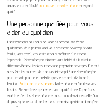
n’aurez aucune difficulté
pour trouver une aide-ménagère
de grande
qualité.
Une personne qualifiée pour vous
aider au quotidien
L’aide-ménagère peut vous soulager de nombreuses tâches
quotidiennes. Vous pourrez ainsi vous consacrer davantage à votre
famille, votre travail, vos loisirs et vous profiterez d’un espace
impeccable. L’aide-ménagère entretient votre habitat et elle effectue
différentes tâches : lessives, repassage, préparation des repas. Elle peut
aussi faire les courses. Vous pouvez faire appel à une aide-ménagère
pour une aide ponctuelle : maladie, grossesse, perte d’autonomie,
handicap.
En fonction de vos besoins
, l’aide-ménagère répondra à vos
besoins. Elle améliorera grandement votre qualité de vie. Dynamiques,
expérimentées, les aides-ménagères assurent un travail de qualité. Quoi
de plus agréable que de rentrer dans une maison parfaitement rangée et