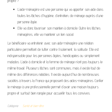
propre ?
L’aide-ménagère est une personne qui va apporter son aide dans
toutes les tâches d’hygiène, d’entretien, de ménage auprès d’une
personne âgée.
Elle va donc favoriser son maintien à domicile. Outre les tâches
ménagères, elle va maintenir un lien social.
Le bénéficiaire va entretenir avec son aide-ménagère une relation
particulière permettant de lutter contre l’isolement, la solitude. Elle est
indispensable pour les personnes âgées, handicapées ou simplement
malades. L’aide à domicile et la femme de ménage n’ont pas toujours le
même travail. Plusieurs tâches sont communes, mais il existe tout de
même des différences notables. Il existe aujourd’hui de nombreuses
sociétés à travers la France qui proposent des aides-ménagères. Confier
le ménage à une professionnelle permet d’avoir une maison toujours
propre et surtout bien rangée pour accueillir tous les convives.
Catégorie
Santé et bien-être