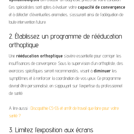
Ces spécialistes sont aptes à évaluer votre
capacité de convergence
et à détecter d’éventuelles anomalies, s’assurant ainsi de l’adéquation de
toute intervention future.
2. Établissez un programme de rééducation
orthoptique
Une
rééducation orthoptique
s’avère essentielle pour corriger les
insuffisances de convergence. Sous la supervision d’un orthoptiste, des
exercices spécifiques seront recommandés, visant à
diminuer
les
symptômes et à renforcer la coordination de vos yeux. Ce programme
devrait être personnalisé, en s’appuyant sur l’expertise du professionnel
de santé.
A lire aussi :
Discopathie C5-C6 et arrêt de travail que faire pour votre
santé ?
3. Limitez l’exposition aux écrans