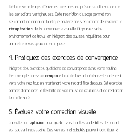
Réduire votre temps d’écran est une mesure préventive efficace contre
les sensations vertigineuses. Cette restriction d’usage permet non
seulement de diminuer la fatigue oculaire mais également de favoriser la
récupération
de la convergence visuelle. Organisez votre
environnement de travail en intégrant des pauses régulières pour
permettre à vos yeux de se reposer.
4. Pratiquez des exercices de convergence
Intégrez des exercices quotidiens de convergence dans votre routine.
Par exemple, tenez un
crayon
à bout de bras et déplacez-le lentement
vers votre nez tout en maintenant votre regard fixé dessus. Cet exercice
permet d’améliorer la flexibilité de vos muscles oculaires et de renforcer
leur efficacité.
5. Évaluez votre correction visuelle
Consulter un
opticien
pour ajuster vos lunettes ou lentilles de contact
est souvent nécessaire. Des verres mal adaptés peuvent contribuer à