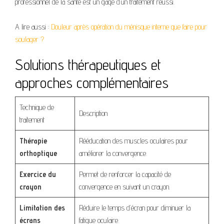
professionnel de la santé est un gage d’un traitement réussi.
A lire aussi :
Douleur après opération du ménisque interne que faire pour
soulager ?
Solutions thérapeutiques et
approches complémentaires
Technique de
Description
traitement
Thérapie
Rééducation des muscles oculaires pour
orthoptique
améliorer la convergence.
Exercice du
Permet de renforcer la capacité de
crayon
convergence en suivant un crayon.
Limitation des
Réduire le temps d’écran pour diminuer la
écrans
fatigue oculaire.