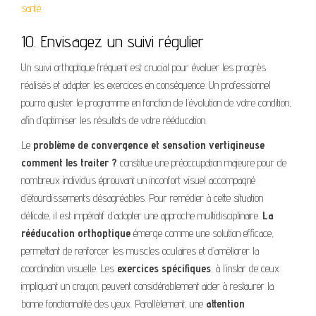
santé.
10. Envisagez un suivi régulier
Un suivi orthoptique fréquent est crucial pour évaluer les progrès
réalisés et adapter les exercices en conséquence. Un professionnel
pourra ajuster le programme en fonction de l’évolution de votre condition,
afin d’optimiser les résultats de votre rééducation.
Le
problème de convergence et sensation vertigineuse
comment les traiter ?
constitue une préoccupation majeure pour de
nombreux individus éprouvant un inconfort visuel accompagné
d’étourdissements désagréables. Pour remédier à cette situation
délicate, il est impératif d’adopter une approche multidisciplinaire.
La
rééducation orthoptique
émerge comme une solution efficace,
permettant de renforcer les muscles oculaires et d’améliorer la
coordination visuelle. Les
exercices spécifiques
, à l’instar de ceux
impliquant un crayon, peuvent considérablement aider à restaurer la
bonne fonctionnalité des yeux. Parallèlement, une
attention