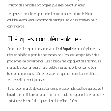
limitation des périodes prolongées passées devant un écran.
Les pauses régulières permettent également de réduire la fatigue
oculaire, évitant ainsi l’apparition de vertiges liés à des troubles de la
convergence.
Thérapies complémentaires
Recourir à des approches telles que l’
ostéopathie
peut également se
révéler bénéfique pour les personnes souffrant de vertiges liés à des
problèmes de convergence. Les ostéopathes appliquent des techniques
manuelles pour améliorer la circulation sanguine et favoriser le bon
fonctionnement du système nerveux, ce qui peut contribuer à atténuer
les sensations vertigineuses.
Il est recommandé de consulter des professionnels qualifiés qui peuvent
travailler en collaboration pour traiter ces troubles, apportant une approche
holistique à la santé des yeux et au bien-être général.