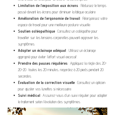
Limitation de l’exposition aux écrans
: Réduisez le temps
passé devant les écrans pour diminuer la fatigue oculaire.
Amélioration de l’ergonomie de travail
: Réorganisez votre
espace de travail pour une meilleure posture visuelle.
Soutien ostéopathique
: Consultez un ostéopathe pour
travailler sur les tensions corporelles pouvant aggraver les
symptômes.
Adopter un éclairage adéquat
: Utilisez un éclairage
approprié pour éviter l’effort visuel excessif.
Prendre des pauses régulières
: Appliquez la règle des 20-
20-20 : toutes les 20 minutes, regardez à 20 pieds pendant 20
secondes.
Évaluation de la correction visuelle
: Consultez un opticien
pour ajuster vos lunettes si nécessaire.
Suivi médical
: Assurez-vous d’un suivi régulier pour adapter
le traitement selon l’évolution des symptômes.