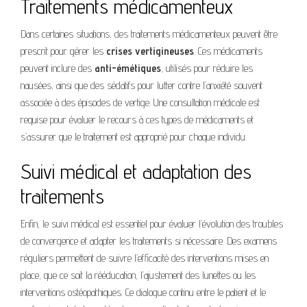
Traitements médicamenteux
Dans certaines situations, des traitements médicamenteux peuvent être
prescrit pour gérer les
crises vertigineuses
. Ces médicaments
peuvent inclure des
anti-émétiques
, utilisés pour réduire les
nausées, ainsi que des sédatifs pour lutter contre l’anxiété souvent
associée à des épisodes de vertige. Une consultation médicale est
requise pour évaluer le recours à ces types de médicaments et
s’assurer que le traitement est approprié pour chaque individu.
Suivi médical et adaptation des
traitements
Enfin, le suivi médical est essentiel pour évaluer l’évolution des troubles
de convergence et adapter les traitements si nécessaire. Des examens
réguliers permettent de suivre l’efficacité des interventions mises en
place, que ce soit la rééducation, l’ajustement des lunettes ou les
interventions ostéopathiques. Ce dialogue continu entre le patient et le