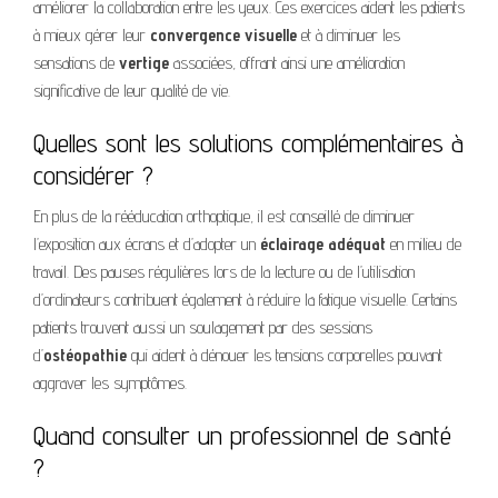
améliorer la collaboration entre les yeux. Ces exercices aident les patients
à mieux gérer leur
convergence visuelle
et à diminuer les
sensations de
vertige
associées, offrant ainsi une amélioration
significative de leur qualité de vie.
Quelles sont les solutions complémentaires à
considérer ?
En plus de la rééducation orthoptique, il est conseillé de diminuer
l’exposition aux écrans et d’adopter un
éclairage adéquat
en milieu de
travail. Des pauses régulières lors de la lecture ou de l’utilisation
d’ordinateurs contribuent également à réduire la fatigue visuelle. Certains
patients trouvent aussi un soulagement par des sessions
d’
ostéopathie
qui aident à dénouer les tensions corporelles pouvant
aggraver les symptômes.
Quand consulter un professionnel de santé
?