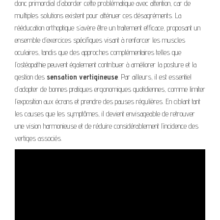
donc primordial d’aborder cette problématique avec attention, car de
multiples solutions existent pour atténuer ces désagréments. La
rééducation orthoptique s’avère être un traitement efficace, proposant un
ensemble d’exercices spécifiques visant à renforcer les muscles
oculaires, tandis que des approches complémentaires telles que
l’ostéopathie peuvent également contribuer à améliorer la posture et la
gestion des
sensation vertigineuse
. Par ailleurs, il est essentiel
d’adopter de bonnes pratiques ergonomiques quotidiennes, comme limiter
l’exposition aux écrans et prendre des pauses régulières. En ciblant tant
les causes que les symptômes, il devient envisageable de retrouver
une vision harmonieuse et de réduire considérablement l’incidence des
vertiges associés.