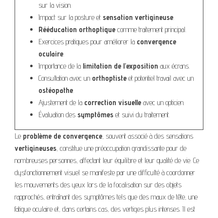
sur la vision.
Impact sur la posture et
sensation vertigineuse
.
Rééducation orthoptique
comme traitement principal.
Exercices pratiques pour améliorer la
convergence
oculaire
.
Importance de la
limitation de l’exposition
aux écrans.
Consultation avec un
orthoptiste
et potentiel travail avec un
ostéopathe
.
Ajustement de la
correction visuelle
avec un opticien.
Évaluation des
symptômes
et suivi du traitement.
Le
problème de convergence
, souvent associé à des sensations
vertigineuses
, constitue une préoccupation grandissante pour de
nombreuses personnes, affectant leur équilibre et leur qualité de vie. Ce
dysfonctionnement visuel se manifeste par une difficulté à coordonner
les mouvements des yeux lors de la focalisation sur des objets
rapprochés, entraînant des symptômes tels que des maux de tête, une
fatigue oculaire et, dans certains cas, des vertiges plus intenses. Il est