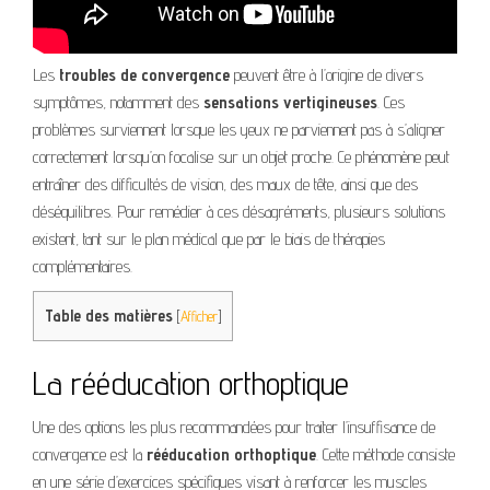
Les
troubles de convergence
peuvent être à l’origine de divers
symptômes, notamment des
sensations vertigineuses
. Ces
problèmes surviennent lorsque les yeux ne parviennent pas à s’aligner
correctement lorsqu’on focalise sur un objet proche. Ce phénomène peut
entraîner des difficultés de vision, des maux de tête, ainsi que des
déséquilibres. Pour remédier à ces désagréments, plusieurs solutions
existent, tant sur le plan médical que par le biais de thérapies
complémentaires.
Table des matières
[
Afficher
]
La rééducation orthoptique
Une des options les plus recommandées pour traiter l’insuffisance de
convergence est la
rééducation orthoptique
. Cette méthode consiste
en une série d’exercices spécifiques visant à renforcer les muscles