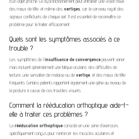
d’un objet proche. Ce dysfonctionnement peut entraîner une vision floue,
des maux de tête, et même des
vertiges
, car le cerveau reçoit des
signaux conflictuels de chaque œil. Il est essentiel de reconnaître ce
problème pour le traiter efficacement.
Quels sont les symptômes associés à ce
trouble ?
Les symptômes de l’
insuffisance de convergence
peuvent varier,
mais incluent généralement une fatigue oculaire, des difficultés de
lecture, une sensation de malaise ou de
vertige
, et des maux de tête
fréquents. Certains patients rapportent également une gêne au niveau de
la posture à cause de ces troubles visuels.
Comment la rééducation orthoptique aide-t-
elle à traiter ces problèmes ?
La
rééducation orthoptique
consiste en une série d’exercices
spécifiquement conçus pour renforcer les muscles oculaires et