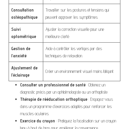
Consultation
Travailler sur les postures et tensions qui
ostéopathique
peuvent aggraver les symptômes.
Suivi
Ajuster la correction visuelle pour une
optométrique
meilleure clarté.
Gestion de
Aide à contrôler les vertiges par des
l’anxiété
techniques de relaxation.
Ajustement de
Créer un environnement visuel moins fatigant.
l’éclairage
Consulter un professionnel de santé
: Obtenez un
diagnostic précis par un ophtalmologiste ou un orthoptiste.
Thérapie de rééducation orthoptique
: Engagez-vous
dans un programme d’exercices adaptés pour renforcer les
muscles oculaires.
Exercice du crayon
: Pratiquez la focalisation sur un crayon
tenu à bout de bras pour améliorer la convergence.