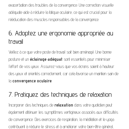
exacerbation des troubles de la convergence. Une correction visuelle
adéquate aide à réduire la fatigue oculaire, ce qui est crucial pour la
rééducation des muscles responsables de la convergence.
6. Adoptez une ergonomie appropriée au
travail
Veillez à ce que votre poste de travail soit bien aménagé. Une bonne
posture et un
éclairage adéquat
sont essentiels pour minimiser
l’effort de vos yeux. Assurez-vous que vos écrans soient à hauteur
des yeux et orientés correctement, car cela favorise un maintien sain de
la
convergence oculaire
.
7. Pratiquez des techniques de relaxation
Incorporer des techniques de
relaxation
dans votre quotidien peut
également atténuer les symptômes vertigineux associés aux difficultés
de convergence. Des exercices de respiration, la méditation et le yoga
contribuent à réduire le stress et à améliorer votre bien-être général,