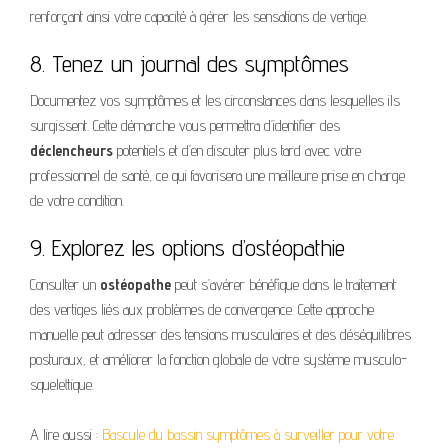
renforçant ainsi votre capacité à gérer les sensations de vertige.
8. Tenez un journal des symptômes
Documentez vos symptômes et les circonstances dans lesquelles ils
surgissent. Cette démarche vous permettra d’identifier des
déclencheurs
potentiels et d’en discuter plus tard avec votre
professionnel de santé, ce qui favorisera une meilleure prise en charge
de votre condition.
9. Explorez les options d’ostéopathie
Consulter un
ostéopathe
peut s’avérer bénéfique dans le traitement
des vertiges liés aux problèmes de convergence. Cette approche
manuelle peut adresser des tensions musculaires et des déséquilibres
posturaux, et améliorer la fonction globale de votre système musculo-
squelettique.
A lire aussi :
Bascule du bassin symptômes à surveiller pour votre