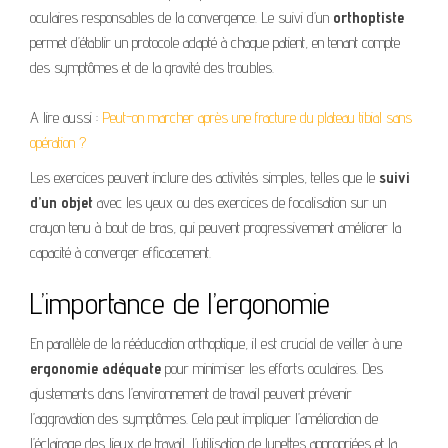
oculaires responsables de la convergence. Le suivi d’un
orthoptiste
permet d’établir un protocole adapté à chaque patient, en tenant compte
des symptômes et de la gravité des troubles.
A lire aussi :
Peut-on marcher après une fracture du plateau tibial sans
opération ?
Les exercices peuvent inclure des activités simples, telles que le
suivi
d’un objet
avec les yeux ou des exercices de focalisation sur un
crayon tenu à bout de bras, qui peuvent progressivement améliorer la
capacité à converger efficacement.
L’importance de l’ergonomie
En parallèle de la rééducation orthoptique, il est crucial de veiller à une
ergonomie adéquate
pour minimiser les efforts oculaires. Des
ajustements dans l’environnement de travail peuvent prévenir
l’aggravation des symptômes. Cela peut impliquer l’amélioration de
l’éclairage des lieux de travail, l’utilisation de lunettes appropriées et la