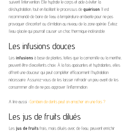
suivent l’intervention. Elle hydrate le corps et aide à éviter la
déshydratation, tout en facilitant le processus de
guérison
. Il est
recommandé de boire de l’eau à température ambiante pour ne pas
provoquer d’inconfort ou d’irritation au niveau de la zone opérée. Évitez
l’eau glacée qui pourrait causer un choc thermique indésirable.
Les infusions douces
Les
infusions
à base de plantes, telles que la camomille ou la menthe,
peuvent être d’excellents choix. À la fois apaisantes et hydratantes, elles
offrent une douceur qui peut compléter efficacement l’hydratation
nécessaire. Assurez-vous de les laisser refroidir un peu avant de les
consommer afin de ne pas aggraver l’inflammation.
A lire aussi :
Combien de dents peut on arracher en une fois ?
Les jus de fruits dilués
Les
jus de fruits
frais, mais dilués avec de l’eau, peuvent enrichir