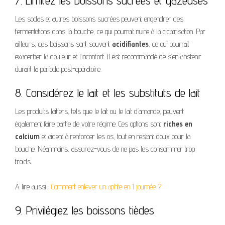
7. Limitez les boissons sucrées et gazeuses
Les sodas et autres boissons sucrées peuvent engendrer des
fermentations dans la bouche, ce qui pourrait nuire à la cicatrisation. Par
ailleurs, ces boissons sont souvent
acidifiantes
, ce qui pourrait
exacerber la douleur et l’inconfort. Il est recommandé de s’en abstenir
durant la période post-opératoire.
8. Considérez le lait et les substituts de lait
Les produits laitiers, tels que le lait ou le lait d’amande, peuvent
également faire partie de votre régime. Ces options sont
riches en
calcium
et aident à renforcer les os, tout en restant doux pour la
bouche. Néanmoins, assurez-vous de ne pas les consommer trop
froids.
A lire aussi :
Comment enlever un aphte en 1 journée ?
9. Privilégiez les boissons tièdes