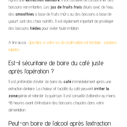
boissons non irritantes. Les
jus de fruits frais
dilués avec de l’eau,
des
smoothies
à base de fruits mûrs ou des boissons à base de
yaourt sont des choix nutritifs. Il est également important de privilégier
des boissons
tièdes
pour éviter toute irritation.
A lire aussi :
Que faire si votre vis de cicatrisation est tombée : solutions
rapides
Est-il sécuritaire de boire du café juste
après l’opération ?
Il est préférable d’éviter de boire du
café
immédiatement après une
extraction dentaire. La chaleur et l’acidité du café peuvent
irriter la
zone
opérée et retarder la guérison. Il est conseillé d’attendre au moins
48 heures avant d’introduire des boissons chaudes dans votre
alimentation.
Peut-on boire de l’alcool après l’extraction