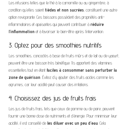
Les infusions telles que le thé à la camomille ou au gingembre, à
condition qu’elles soient
tièdes et non sucrées
, constituent une autre
option revigorante. Ces boissons possèdent des propriétés anti-
inflammatoires et apaisantes qui peuvent contribuer à
réduire
l’inflammation
et à favoriser le bien-être après l’intervention.
3. Optez pour des smoothies nutritifs
Les smoothies, concoctés à base de fruits mûrs et de lait ou de yaourt,
peuvent être une boisson très bénéfique. Ils apportent des vitamines
essentielles tout en étant
faciles à consommer sans perturber la
zone de guérison
. Évitez d’y ajouter des fruits acides comme les
agrumes, car leur acidité peut causer des irritations.
4. Choisissez des jus de fruits frais
Les jus de fruits frais, tels que ceux de pomme ou de poire, peuvent
fournir une bonne dose de nutriments et d’énergie. Pour minimiser leur
acidité, il est conseillé de
les diluer avec un peu d’eau
. Cela