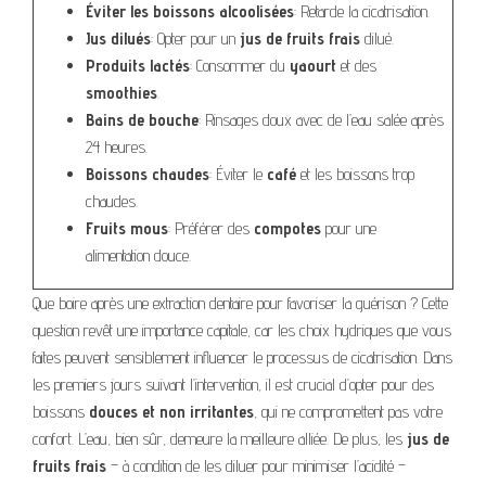
Éviter les boissons alcoolisées
: Retarde la cicatrisation.
Jus dilués
: Opter pour un
jus de fruits frais
dilué.
Produits lactés
: Consommer du
yaourt
et des
smoothies
.
Bains de bouche
: Rinsages doux avec de l’eau salée après
24 heures.
Boissons chaudes
: Éviter le
café
et les boissons trop
chaudes.
Fruits mous
: Préférer des
compotes
pour une
alimentation douce.
Que boire après une extraction dentaire pour favoriser la guérison ? Cette
question revêt une importance capitale, car les choix hydriques que vous
faites peuvent sensiblement influencer le processus de cicatrisation. Dans
les premiers jours suivant l’intervention, il est crucial d’opter pour des
boissons
douces et non irritantes
, qui ne compromettent pas votre
confort. L’eau, bien sûr, demeure la meilleure alliée. De plus, les
jus de
fruits frais
– à condition de les diluer pour minimiser l’acidité –