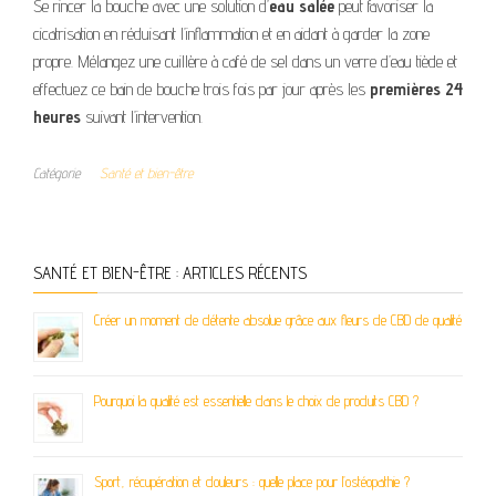
Se rincer la bouche avec une solution d’
eau salée
peut favoriser la
cicatrisation en réduisant l’inflammation et en aidant à garder la zone
propre. Mélangez une cuillère à café de sel dans un verre d’eau tiède et
effectuez ce bain de bouche trois fois par jour après les
premières 24
heures
suivant l’intervention.
Catégorie
Santé et bien-être
SANTÉ ET BIEN-ÊTRE : ARTICLES RÉCENTS
Créer un moment de détente absolue grâce aux fleurs de CBD de qualité
Pourquoi la qualité est essentielle dans le choix de produits CBD ?
Sport, récupération et douleurs : quelle place pour l’ostéopathie ?