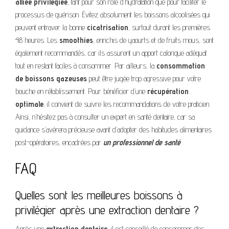
alliée privilégiée
, tant pour son rôle d’hydratation que pour faciliter le
processus de guérison. Évitez absolument les boissons alcoolisées qui
peuvent entraver la bonne
cicatrisation
, surtout durant les premières
48 heures. Les
smoothies
, enrichis de yaourts et de fruits mous, sont
également recommandés, car ils assurent un apport calorique adéquat
tout en restant faciles à consommer. Par ailleurs, la
consommation
de boissons gazeuses
peut être jugée trop agressive pour votre
bouche en rétablissement. Pour bénéficier d’une
récupération
optimale
, il convient de suivre les recommandations de votre praticien.
Ainsi, n’hésitez pas à consulter un expert en santé dentaire, car sa
guidance s’avérera précieuse avant d’adopter des habitudes alimentaires
post-opératoires, encadrées par
un professionnel de santé
.
FAQ
Quelles sont les meilleures boissons à
privilégier après une extraction dentaire ?
Après une
extraction dentaire
, il est conseillé de consommer des