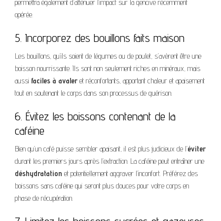
permettra également d’atténuer l’impact sur la gencive récemment
opérée.
5. Incorporez des bouillons faits maison
Les bouillons, qu’ils soient de légumes ou de poulet, s’avèrent être une
boisson nourrissante. Ils sont non seulement riches en minéraux, mais
aussi
faciles à avaler
et réconfortants, apportant chaleur et apaisement
tout en soutenant le corps dans son processus de guérison.
6. Évitez les boissons contenant de la
caféine
Bien qu’un café puisse sembler apaisant, il est plus judicieux de l’
éviter
durant les premiers jours après l’extraction. La caféine peut entraîner une
déshydratation
et potentiellement aggraver l’inconfort. Préférez des
boissons sans caféine qui seront plus douces pour votre corps en
phase de récupération.