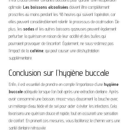
optimale.
Les boissons alcoolisées
doivent être complètement
proscrites au moins pendant les 48 heures qui suivent l’opération, car
elles peuvent considérablement ralentir le processus de cicatrisation. De
plus, les
sodas
et les autres boissons gazeuses peuvent également
perturber la guérison en raison de leur acidité et des bulles qui
pourraient provoquer de l’inconfort. Également, ne sous-estimez pas
l’impact de la
caféine
, qui peut causer une déshydratation
supplémentaire.
Conclusion sur l’hygiène buccale
Enfin, il est essentiel de prendre en compte l’importance d’une
hygiène
buccale
adéquate lorsque l’on boit après une extraction dentaire. Après
avoir consommé une boisson, rincez-vous doucement la bouche avec
un mélange d’eau tiède et de sel pour aider à éviter les infections. Cela
favorisera une guérison douce et rapide, tout en assurant une sensation
de confort. En prenant ces mesures, vous faciliterez le chemin vers une
santé dentaire retrouvée.