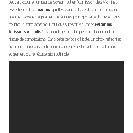
peuvent apporter un peu de saveur tout en fournissant des vitamines
essentielles. Les
tisanes
, qu’elles soient à base de camomille ou de
menthe, s’avèrent également bénéfiques pour apaiser et hydrater sans
heurter la zone sensible. Il faut aussi rester vigilant et
éviter les
boissons alcoolisées
, qui ralentissent la guérison et augmentent le
risque de complications. Dans cette période délicate, un choix réfléchi et
avisé des boissons contribuera non seulement à votre confort, mais
également à une récupération optimale.