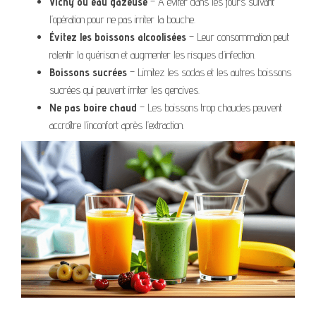
Vichy ou eau gazeuse
– À éviter dans les jours suivant
l’opération pour ne pas irriter la bouche.
Évitez les boissons alcoolisées
– Leur consommation peut
ralentir la guérison et augmenter les risques d’infection.
Boissons sucrées
– Limitez les sodas et les autres boissons
sucrées qui peuvent irriter les gencives.
Ne pas boire chaud
– Les boissons trop chaudes peuvent
accroître l’inconfort après l’extraction.