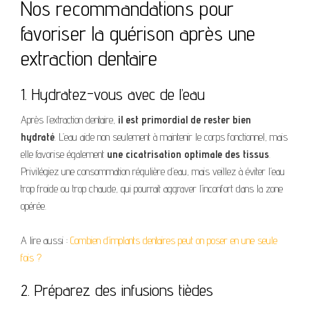
Nos recommandations pour
favoriser la guérison après une
extraction dentaire
1. Hydratez-vous avec de l’eau
Après l’extraction dentaire,
il est primordial de rester bien
hydraté
. L’eau aide non seulement à maintenir le corps fonctionnel, mais
elle favorise également
une cicatrisation optimale des tissus
.
Privilégiez une consommation régulière d’eau, mais veillez à éviter l’eau
trop froide ou trop chaude, qui pourrait aggraver l’inconfort dans la zone
opérée.
A lire aussi :
Combien d’implants dentaires peut on poser en une seule
fois ?
2. Préparez des infusions tièdes