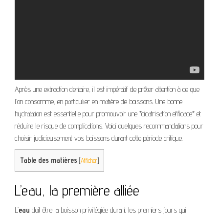
Après une extraction dentaire, il est impératif de prêter attention à ce que
l’on consomme, en particulier en matière de boissons. Une bonne
hydratation est essentielle pour promouvoir une *cicatrisation efficace* et
réduire le risque de complications. Voici quelques recommandations pour
choisir judicieusement vos boissons durant cette période critique.
Table des matières
[
Afficher
]
L’eau, la première alliée
L’
eau
doit être la boisson privilégiée durant les premiers jours qui