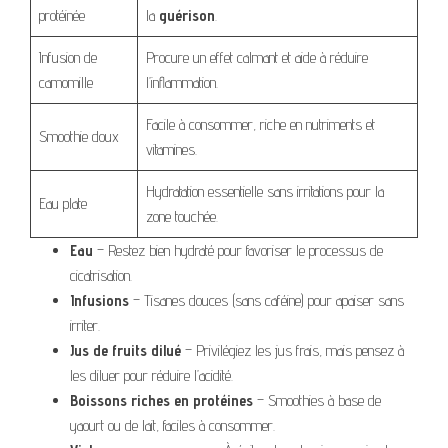
protéinée
la
guérison
.
Infusion de
Procure un effet calmant et aide à réduire
camomille
l’inflammation.
Facile à consommer, riche en nutriments et
Smoothie doux
vitamines.
Hydratation essentielle sans irritations pour la
Eau plate
zone touchée.
Eau
– Restez bien hydraté pour favoriser le processus de
cicatrisation.
Infusions
– Tisanes douces (sans caféine) pour apaiser sans
irriter.
Jus de fruits dilué
– Privilégiez les jus frais, mais pensez à
les diluer pour réduire l’acidité.
Boissons riches en protéines
– Smoothies à base de
yaourt ou de lait, faciles à consommer.