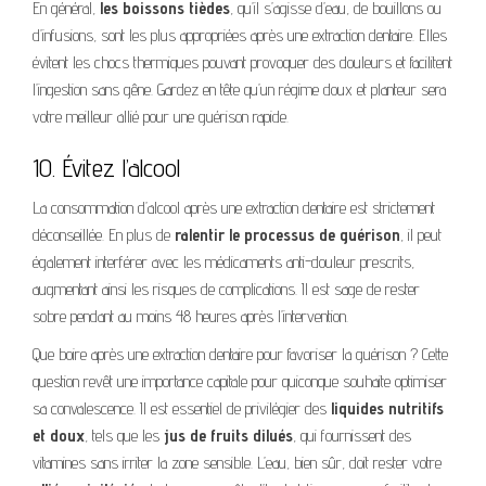
En général,
les boissons tièdes
, qu’il s’agisse d’eau, de bouillons ou
d’infusions, sont les plus appropriées après une extraction dentaire. Elles
évitent les chocs thermiques pouvant provoquer des douleurs et facilitent
l’ingestion sans gêne. Gardez en tête qu’un régime doux et planteur sera
votre meilleur allié pour une guérison rapide.
10. Évitez l’alcool
La consommation d’alcool après une extraction dentaire est strictement
déconseillée. En plus de
ralentir le processus de guérison
, il peut
également interférer avec les médicaments anti-douleur prescrits,
augmentant ainsi les risques de complications. Il est sage de rester
sobre pendant au moins 48 heures après l’intervention.
Que boire après une extraction dentaire pour favoriser la guérison ? Cette
question revêt une importance capitale pour quiconque souhaite optimiser
sa convalescence. Il est essentiel de privilégier des
liquides nutritifs
et doux
, tels que les
jus de fruits dilués
, qui fournissent des
vitamines sans irriter la zone sensible. L’eau, bien sûr, doit rester votre