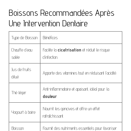
Boissons Recommandées Après
Une Intervention Dentaire
Type de Boisson
Bénéfices
Chauffe d’eau
Facilite la
cicatrisation
et réduit le risque
salée
d’infection.
Jus de fruits
Apporte des vitamines tout en réduisant l’acidité.
dilué
Anti-inflammatoire et apaisant, idéal pour la
Thé léger
douleur
.
Nourrit les gencives et offre un effet
Yogourt à boire
rafraîchissant.
Boisson
Fournit des nutriments essentiels pour favoriser