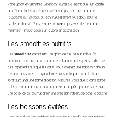
votre apport en vitamines. Cependant, gardez à l’esprit que leur acidité
peut être irritante pour la gencive. Privilégiez des fruits comme
la
banane
ou l’
avocat
, qui sont naturellement plus doux pour le
système digestif. Pensez à bien
diluer
le jus avec de l’eau pour
minimiser l’impact acide sur la zone en cicatrisation.
Les smoothies nutritifs
Les
smoothies
constituent une option délicieuse et nutritive. En
combinant des fruits mous, comme la banane ou les petits fruits, avec
des ingrédients tels que le yaourt, vous obtenez une boisson riche en
éléments essentiels. Le yaourt aide aussi à l’apport en probiotiques,
favorisant ainsi une bonne digestion. Assurez-vous que la consistance
est suffisamment liquide pour que cela ne requière pas de sucer avec
une paille, ce qui pourrait créer une pression indésirable dans la bouche.
Les boissons évitées
Il est crucial d’éviter certaines boissons pour garantir une récupération