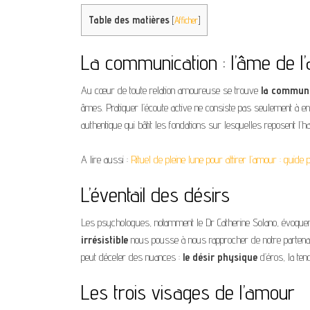
Table des matières
[
Afficher
]
La communication : l’âme de l
Au cœur de toute relation amoureuse se trouve
la commun
âmes. Pratiquer l’écoute active ne consiste pas seulement à e
authentique qui bâtit les fondations sur lesquelles reposent l’ha
A lire aussi :
Rituel de pleine lune pour attirer l’amour : guide 
L’éventail des désirs
Les psychologues, notamment le Dr Catherine Solano, évoquent 
irrésistible
nous pousse à nous rapprocher de notre partenair
peut déceler des nuances :
le désir physique
d’éros, la ten
Les trois visages de l’amour