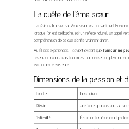
La quête de l’âme sœur
Le désir de trouver son âme sœur est un sentiment largement 
lorsque l’on est célibataire, est un réflexe naturel, un appel ver
compréhension de ce que signifie vraiment aimer.
Au fil des expériences, il devient évident que
l’amour ne peu
réseau de connections humaines, une danse complexe de sentimen
livre de notre existence.
Dimensions de la passion et d
Facette
Description
Désir
Une force qui nous pousse vers l
Intimité
Établir un lien émotionnel profo