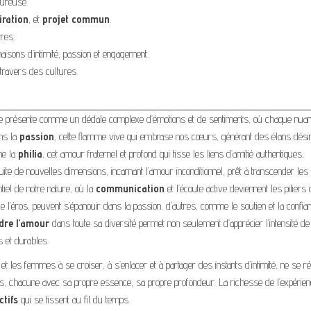
oureuse.
ration
, et
projet commun
.
tres.
isons d’intimité, passion et engagement.
travers des cultures.
 présente comme un dédale complexe d’émotions et de sentiments, où chaque nua
ons la
passion
, cette flamme vive qui embrase nos cœurs, générant des élans dési
ine la
philia
, cet amour fraternel et profond qui tisse les liens d’amitié authentiques,
te de nouvelles dimensions, incarnant l’amour inconditionnel, prêt à transcender les 
iel de notre nature, où la
communication
et l’écoute active deviennent les piliers 
e l’éros, peuvent s’épanouir dans la passion, d’autres, comme le soutien et la confia
re l’amour
dans toute sa diversité permet non seulement d’apprécier l’intensité de
s et durables.
 les femmes à se croiser, à s’enlacer et à partager des instants d’intimité, ne se 
mes, chacune avec sa propre essence, sa propre profondeur. La richesse de l’expérie
ctifs
qui se tissent au fil du temps.