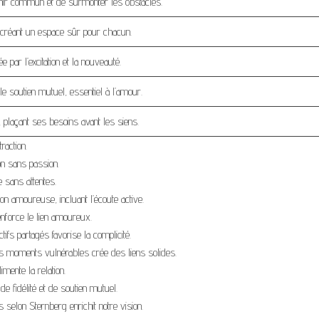
enir commun et de surmonter les obstacles.
, créant un espace sûr pour chacun.
par l’excitation et la nouveauté.
le soutien mutuel, essentiel à l’amour.
, plaçant ses besoins avant les siens.
raction.
ion sans passion.
e sans attentes.
on amoureuse, incluant l’écoute active.
enforce le lien amoureux.
ifs partagés favorise la complicité.
es moments vulnérables crée des liens solides.
imente la relation.
de fidélité et de soutien mutuel.
selon Sternberg enrichit notre vision.