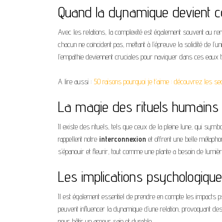
Quand la dynamique devient 
Avec les relations, la complexité est également souvent au r
chacun ne coïncident pas, mettant à l’épreuve la solidité de l’u
l’empathie deviennent cruciales pour naviguer dans ces eaux t
A lire aussi :
50 raisons pourquoi je t’aime : découvrez les s
La magie des rituels humains
Il existe des rituels, tels que ceux de la pleine lune, qui symbo
rappellent notre
interconnexion
et offrent une belle métaphor
s’épanouir et fleurir, tout comme une plante a besoin de lumièr
Les implications psychologiqu
Il est également essentiel de prendre en compte les impacts 
peuvent influencer la dynamique d’une relation, provoquant des 
pour bâtir un amour sain et durable.