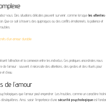
complexe
endez-vous. Des situations délicates peuvent survenir, comme lorsque
les attentes
nion. Que ce soit à travers des quiproquos ou des conflits émotionnels, la patience et
roubles.
ecrets d’un amour durable
lisent l’attraction et la connexion entre les individus. Ces pratiques ancestrales nous
e de l’amour : souvent, il nécessite des attentions, des gestes et des rituels pour
e et d’eau.
es de l’amour
psychologiques que l’amour peut engendrer. Les troubles, comme un caractère histri
déséquilibres. Ainsi, saisir l’importance d’une
sécurité psychologique
est fonda