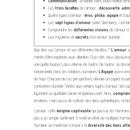
Communication
: essentiel dans toute relation am
Les
trois facettes
de l’amour :
découverte
,
admi
Quatre types d’amour :
éros
,
philia
,
agapè
et d’au
Les
sept types d’amour
selon Sternberg : combina
Comprendre les
différentes visions
de l’amour à 
Les mystères et
secrets
d’un amour durable.
Que dire sur l’amour et ses différentes facettes ?
L’amour
se
mérite d’être explorée avec attention. D’un côté, nous découvr
une quête toujours plus intense de l’autre. De l’autre, se dess
fondamental dans les relations humaines.
L’Agapè
ouvre ensui
de l’ego. Chacune de ces perspectives dévoile un aspect essent
connivence durable. Tandis que certains types d’amour, tels qu
façonnent un quotidien serein et épanouissant. Ainsi,
comprend
émotions, mais aussi de cultiver des liens authentiques, riche
L’amour, cette
énigme captivante
qui pousse les hommes et
pas à un simple sentiment. Il revêt en effet de multiples for
humaine se manifeste à travers la
diversité des liens affe