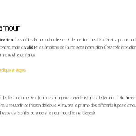
’amour
ication
. Ce souffle vital permet de tisser et de maintenir les fils délicats qui unisse
ntendre, mais à
valider
les émotions de l’autre sans interruption. C’est cette interactio
rmonie et la confiance.
pratique et étapes
le désir comme étant l’une des principales caractéristiques de l’amour. Cette
force
e, à ressentir ce frisson délicieux. À travers le prisme des différents types d’amou
dresse de la philia, ou encore l’amour inconditionnel d’agapè.