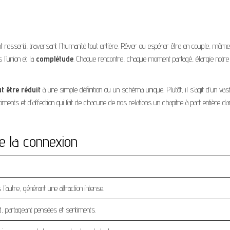
ressenti, traversant l’humanité tout entière. Rêver ou espérer être en couple, même
s l’union et la
complétude
. Chaque rencontre, chaque moment partagé, élargie notre
t être réduit
à une simple définition ou un schéma unique. Plutôt, il s’agit d’un vas
ts et d’affection qui fait de chacune de nos relations un chapitre à part entière da
e la connexion
’autre, générant une attraction intense.
nd, partageant pensées et sentiments.