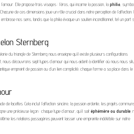
 l’amour. Elle propose trois visages : l’éros, qui incarne la passion, la
philia
, symbol
. Chacune de ces dimensions joue un rôle crucial dans notre perception de l’affection.
 embrase nos sens, tandis que la philia évoque un soutien inconditionnel, tel un port 
elon Sternberg
théorie du triangle de Sternberg nous enseigne qu’il existe plusieurs configurations
nt, nous découvrons sept types d’amour qui nous aident à identifier où nous nous sit
tique empreint de passion ou d’un lien complicité, chaque forme a sa place dans le
mour
e de facettes. Cela inclut l’affection sincère, la passion ardente, les projets commun
ne une précieuse leçon : chaque type d’amour, qu’il soit
éphémère ou durable
, 
. Même les relations passagères peuvent laisser une empreinte indélébile sur notre