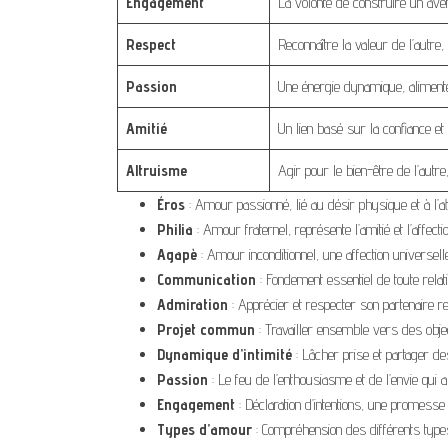
Engagement
La volonté de construire un av
Respect
Reconnaître la valeur de l’autre
Passion
Une énergie dynamique, alimentée 
Amitié
Un lien basé sur la confiance et 
Altruisme
Agir pour le bien-être de l’autre
Éros
: Amour passionné, lié au désir physique et à l’att
Philia
: Amour fraternel, représente l’amitié et l’affect
Agapè
: Amour inconditionnel, une affection universell
Communication
: Fondement essentiel de toute relati
Admiration
: Apprécier et respecter son partenaire r
Projet commun
: Travailler ensemble vers des object
Dynamique d’intimité
: Lâcher prise et partager d
Passion
: Le feu de l’enthousiasme et de l’envie qui al
Engagement
: Déclaration d’intentions, une promesse 
Types d’amour
: Compréhension des différents types 