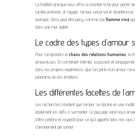
La tradition grecque nous offre un éventail riche pour parler de
l’amitié profonde, et l’agapè, l’amour universel et désintéressé
exemple, l’éros peut être perçu comme une
flamme vive
qui
dans une mer agitée.
Le cadre des types d’amour s
Pour comprendre le
chaos des relations humaines
, la 
amoureuses. En combinant l’intimité, la passion et l’engageme
dans nos propres expériences. Que l’on parle d’un amour roman
panorama de nos émotions.
Les différentes facettes de l’a
Les recherches révèlent que l’amour se décline en une multitud
également les défis à surmonter. Ce paysage varié nous enseig
d’être célébré et respecté pour ce qu’il apporte dans nos vies
cheminement personnel.