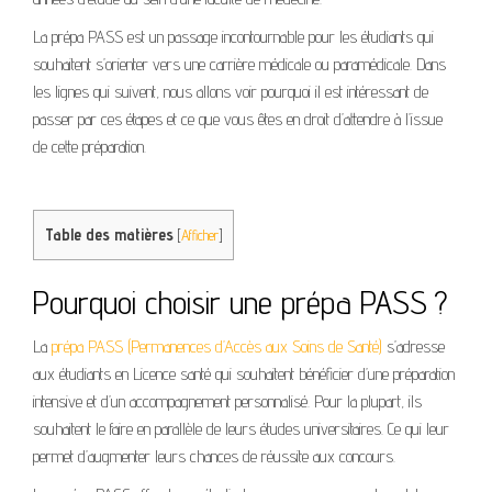
La prépa PASS est un passage incontournable pour les étudiants qui
souhaitent s’orienter vers une carrière médicale ou paramédicale. Dans
les lignes qui suivent, nous allons voir pourquoi il est intéressant de
passer par ces étapes et ce que vous êtes en droit d’attendre à l’issue
de cette préparation.
Table des matières
[
Afficher
]
Pourquoi choisir une prépa PASS ?
La
prépa PASS (Permanences d’Accès aux Soins de Santé)
s’adresse
aux étudiants en Licence santé qui souhaitent bénéficier d’une préparation
intensive et d’un accompagnement personnalisé. Pour la plupart, ils
souhaitent le faire en parallèle de leurs études universitaires. Ce qui leur
permet d’augmenter leurs chances de réussite aux concours.