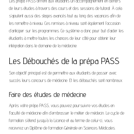
Les prépa PASS offrent aux étudiants un accompagnement en dehors
de leurs études à travers des cours et des sessions de tutorat. À cela
s’ajoutent aussi des stages avancés tout au long des vacances afin de
les remettre à niveau. Ces remises à niveau sont également l’occasion
d’anticiper sur les programmes. Ce système a donc pour but d’aider les
étudiants à mettre toutes les chances de leur côté pour obtenir leur
intégration dans le domaine de la médecine.
Les Débouchés de la prépa PASS
Son objectif principal est de permettre aux étudiants de passer avec
succès leurs concours de médecine. Et les débouchés sont nombreux.
Faire des études de médecine
Après votre prépa PASS, vous pouvez poursuivre vos études en
Faculté de médecine afin d’embrasser le métier de médecin. Le cycle de
formation s’étend jusqu’à la Licence et au terme de celui-ci, vous
recevrez un Diplôme de formation Générale en Sciences Médicales.