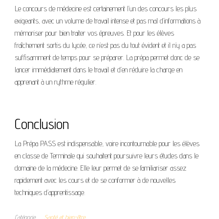
Le concours de médecine est certainement l’un des concours les plus
exigeants, avec un volume de travail intense et pas mal d’informations à
mémoriser pour bien traiter vos épreuves. Et pour les élèves
fraîchement sortis du lycée, ce n’est pas du tout évident et il n’y a pas
suffisamment de temps pour se préparer. La prépa permet donc de se
lancer immédiatement dans le travail et d’en réduire la charge en
apprenant à un rythme régulier.
Conclusion
La Prépa PASS est indispensable, voire incontournable pour les élèves
en classe de Terminale qui souhaitent poursuivre leurs études dans le
domaine de la médecine. Elle leur permet de se familiariser assez
rapidement avec les cours et de se conformer à de nouvelles
techniques d’apprentissage.
Catégorie
Santé et bien-être