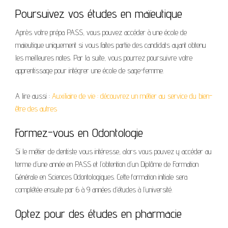
Poursuivez vos études en maïeutique
Après votre prépa PASS, vous pouvez accéder à une école de
maïeutique uniquement si vous faites partie des candidats ayant obtenu
les meilleures notes. Par la suite, vous pourrez poursuivre votre
apprentissage pour intégrer une école de sage-femme.
A lire aussi :
Auxiliaire de vie : découvrez un métier au service du bien-
être des autres
Formez-vous en Odontologie
Si le métier de dentiste vous intéresse, alors vous pouvez y accéder au
terme d’une année en PASS et l’obtention d’un Diplôme de Formation
Générale en Sciences Odontologiques. Cette formation initiale sera
complétée ensuite par 6 à 9 années d’études à l’université.
Optez pour des études en pharmacie