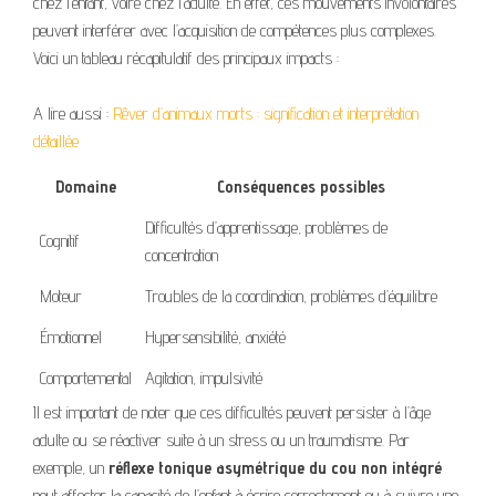
chez l’enfant, voire chez l’adulte. En effet, ces mouvements involontaires
peuvent interférer avec l’acquisition de compétences plus complexes.
Voici un tableau récapitulatif des principaux impacts :
A lire aussi :
Rêver d’animaux morts : signification et interprétation
détaillée
Domaine
Conséquences possibles
Difficultés d’apprentissage, problèmes de
Cognitif
concentration
Moteur
Troubles de la coordination, problèmes d’équilibre
Émotionnel
Hypersensibilité, anxiété
Comportemental
Agitation, impulsivité
Il est important de noter que ces difficultés peuvent persister à l’âge
adulte ou se réactiver suite à un stress ou un traumatisme. Par
exemple, un
réflexe tonique asymétrique du cou non intégré
peut affecter la capacité de l’enfant à écrire correctement ou à suivre une