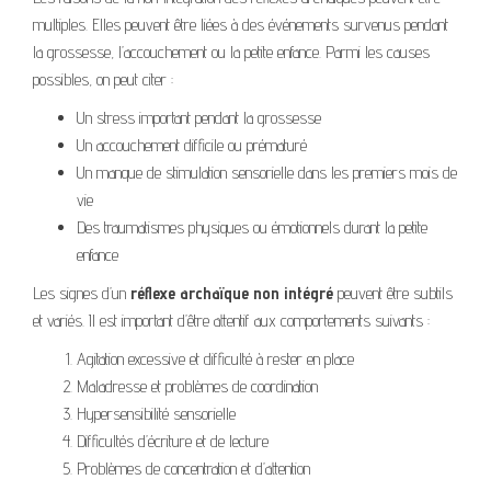
multiples. Elles peuvent être liées à des événements survenus pendant
la grossesse, l’accouchement ou la petite enfance. Parmi les causes
possibles, on peut citer :
Un stress important pendant la grossesse
Un accouchement difficile ou prématuré
Un manque de stimulation sensorielle dans les premiers mois de
vie
Des traumatismes physiques ou émotionnels durant la petite
enfance
Les signes d’un
réflexe archaïque non intégré
peuvent être subtils
et variés. Il est important d’être attentif aux comportements suivants :
Agitation excessive et difficulté à rester en place
Maladresse et problèmes de coordination
Hypersensibilité sensorielle
Difficultés d’écriture et de lecture
Problèmes de concentration et d’attention