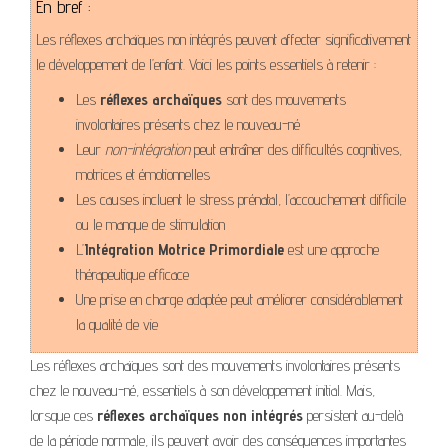
En bref :
Les réflexes archaïques non intégrés peuvent affecter significativement
le développement de l’enfant. Voici les points essentiels à retenir :
Les
réflexes archaïques
sont des mouvements
involontaires présents chez le nouveau-né
Leur
non-intégration
peut entraîner des difficultés cognitives,
motrices et émotionnelles
Les causes incluent le stress prénatal, l’accouchement difficile
ou le manque de stimulation
L’
Intégration Motrice Primordiale
est une approche
thérapeutique efficace
Une prise en charge adaptée peut améliorer considérablement
la qualité de vie
Les réflexes archaïques sont des mouvements involontaires présents
chez le nouveau-né, essentiels à son développement initial. Mais,
lorsque ces
réflexes archaïques non intégrés
persistent au-delà
de la période normale, ils peuvent avoir des conséquences importantes