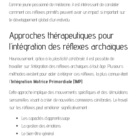
Comme jeune passionné de médecine, il est intéressant de constater
comment ces réflexes primitifs peuvent avoir un impact si important sur
le développement global d’un individu.
Approches thérapeutiques pour
l’intégration des réflexes archaïques
Heureusement, grâce à la
plasticité cérébrale
, il est possible de
travailler sur l’intégration des réflexes archaïques à tout âge. Plusieurs
méthodes existent pour aider à intégrer ces réflexes, la plus connue étant
l’
Intégration Motrice Primordiale (IMP)
.
Cette approche implique des mouvements spécifiques et des stimulations
sensorielles visant à créer de nouvelles connexions cérébrales. Le travail
sur les réflexes peut améliorer significativement :
Les capacités d’apprentissage
La gestion des émotions
Le bien-être général