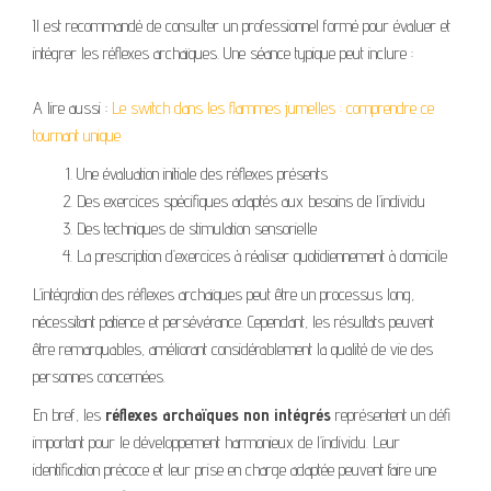
Il est recommandé de consulter un professionnel formé pour évaluer et
intégrer les réflexes archaïques. Une séance typique peut inclure :
A lire aussi :
Le switch dans les flammes jumelles : comprendre ce
tournant unique
Une évaluation initiale des réflexes présents
Des exercices spécifiques adaptés aux besoins de l’individu
Des techniques de stimulation sensorielle
La prescription d’exercices à réaliser quotidiennement à domicile
L’intégration des réflexes archaïques peut être un processus long,
nécessitant patience et persévérance. Cependant, les résultats peuvent
être remarquables, améliorant considérablement la qualité de vie des
personnes concernées.
En bref, les
réflexes archaïques non intégrés
représentent un défi
important pour le développement harmonieux de l’individu. Leur
identification précoce et leur prise en charge adaptée peuvent faire une