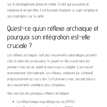
sur le développement global de l’enfant. En tant que passionné de
médecine et de bien-être, il est fascinant d’explorer ce sujet complexe et
ses implications sur la santé.
Qu’est-ce qu’un réflexe archaïque et
pourquoi son intégration est-elle
cruciale ?
Les réflexes archaïques sont des mouvements automatiques présents
chez le bébé dès la naissance. Ils jouent un rôle crucial dans les
premiers mois de vie, aidant le nourrisson à s’adapter à son nouvel
environnement. Normalement, ces réflexes s’intègrent (ou s’inhibent)
progressivement au cours des 3 à 6 premiers mois, laissant place à
des mouvements volontaires plus complexes.
Voici une liste des principaux réflexes archaïques :
Le réflexe tonique asymétrique du cou (RTAC)