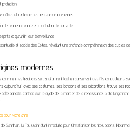
et protection
ancêtres et renforcer les liens communautaires
in de l’ancienne année et le début de la nouvelle
sprits et garantir leur bienveillance
pirituelle et sociale des Celtes, révélant une profonde compréhension des cycles de 
rigines modernes
re comment les traditions se transforment tout en conservant des fils conducteurs av
sons aujourd’hui, avec ses costumes, ses bonbons et ses décorations, trouve ses rac
de cette période, centrée sur le cycle de la mort et de la renaissance, a été largement
e.
rets pour votre âme
 de Samhain, la Toussaint étant introduite pour Christianiser les rites païens. Néanmoi