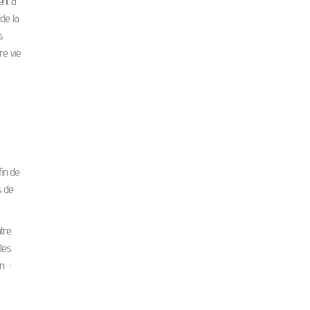
ent à
 de la
s
re vie
fin de
s de
tre.
 les
in :