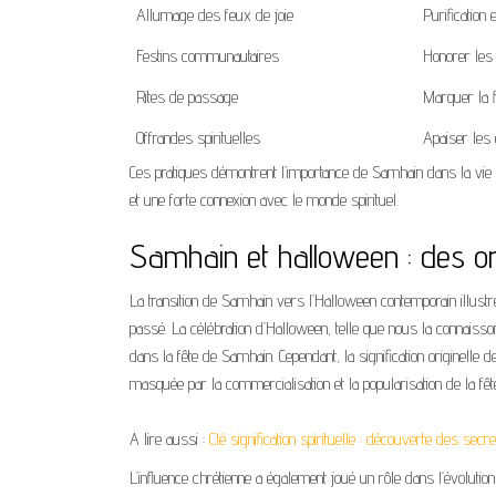
Allumage des feux de joie
Purification 
Festins communautaires
Honorer les 
Rites de passage
Marquer la f
Offrandes spirituelles
Apaiser les e
Ces pratiques démontrent l’importance de Samhain dans la vie s
et une forte connexion avec le monde spirituel.
Samhain et halloween : des o
La transition de Samhain vers l’Halloween contemporain illust
passé. La célébration d’Halloween, telle que nous la connais
dans la fête de Samhain. Cependant, la signification originelle 
masquée par la commercialisation et la popularisation de la fêt
A lire aussi :
Clé signification spirituelle : découverte des sec
L’influence chrétienne a également joué un rôle dans l’évolution