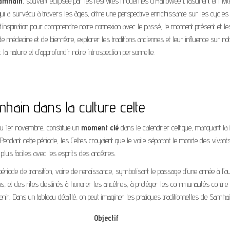
Samhain
, souvent éclipsée par les festivités modernes d’Halloween, fascinent et invit
ue, qui a survécu à travers les âges, offre une perspective enrichissante sur les cycles
e d’inspiration pour comprendre notre connexion avec le passé, le moment présent et le
de médecine et de bien-être, explorer les traditions anciennes et leur influence sur not
 la nature et d’approfondir notre introspection personnelle.
amhain dans la culture celte
du 1er novembre, constitue un
moment clé
dans le calendrier celtique, marquant la 
endant cette période, les Celtes croyaient que le voile séparant le monde des vivant
 plus faciles avec les esprits des ancêtres.
riode de transition, voire de renaissance, symbolisant le passage d’une année à l’au
ins, et des rites destinés à honorer les ancêtres, à protéger les communautés contre
enir. Dans un tableau détaillé, on peut imaginer les pratiques traditionnelles de Samha
Objectif