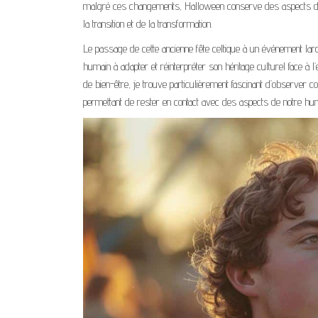
malgré ces changements, Halloween conserve des aspects de S
la transition et de la transformation.
Le passage de cette ancienne fête celtique à un événement lar
humain à adapter et réinterpréter son héritage culturel face à 
de bien-être, je trouve particulièrement fascinant d’observer c
permettant de rester en contact avec des aspects de notre hu