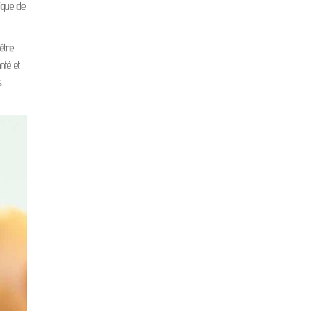
ique de
être
nté et
s