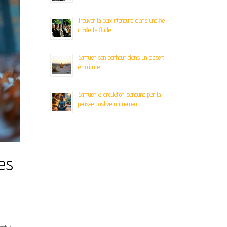
Trouver la paix intérieure dans une file
d’attente fluide
Stimuler son bonheur dans un désert
émotionnel
Stimuler la circulation sanguine par la
pensée positive uniquement
ses