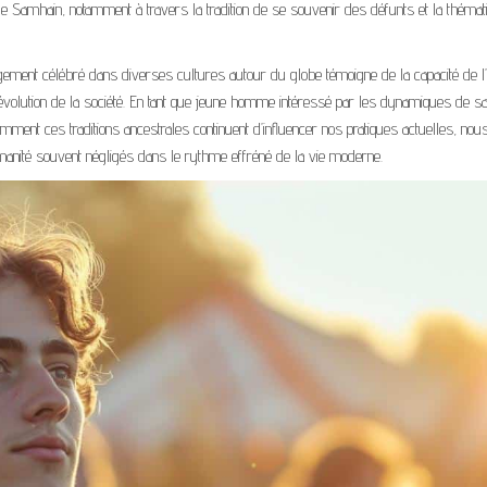
amhain, notamment à travers la tradition de se souvenir des défunts et la thémat
gement célébré dans diverses cultures autour du globe témoigne de la capacité de l’
l’évolution de la société. En tant que jeune homme intéressé par les dynamiques de sa
omment ces traditions ancestrales continuent d’influencer nos pratiques actuelles, nou
manité souvent négligés dans le rythme effréné de la vie moderne.