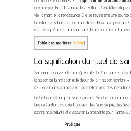
Les racines ancestrales et la
signification profonde de 
une plongée dans l’histoire et les traditions. Cette fête celtiq
vie, la mort, et la renaissance. Elle se révèle être une sourc
transitions inévitables de notre existence. Pour moi, passionné 
actuelle représente une opportunité de renforcer notre lien avec
Table des matières
[
Afficher
]
La signification du rituel de s
Samhain, observé entre le crépuscule du 31 octobre et celui 
la saison de la moisson et le début de la « saison sombre ». P
celui des morts s’amincissait, permettant ainsi des interactions
La tradition celtique percevait également Samhain comme une pé
Les célébrations incluaient souvent des feux de joie, des fest
esprits malveillants et à assurer la prospérité pour l’année à v
Pratique