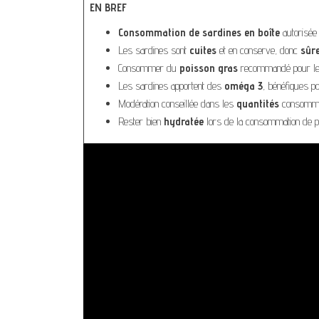
EN BREF
Consommation de sardines en boîte
autorisée
Les sardines sont
cuites
et en conserve, donc
sûr
Consommer du
poisson gras
recommandé pour le
Les sardines apportent des
oméga 3
, bénéfiques p
Modération conseillée dans les
quantités
consomm
Rester bien
hydratée
lors de la consommation de p