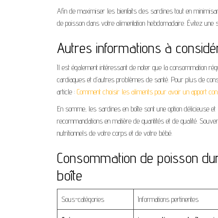
Afin de maximiser les bienfaits des sardines tout en minimis
de poisson dans votre alimentation hebdomadaire. Évitez une s
Autres informations à considé
Il est également intéressant de noter que la consommation ré
cardiaques et d’autres problèmes de santé. Pour plus de cons
article :
Comment choisir les aliments pour avoir un apport c
En somme, les sardines en boîte sont une option délicieuse et
recommandations en matière de quantités et de qualité. Souven
nutritionnels de votre corps et de votre bébé.
Consommation de poisson dura
boîte
Sous-catégories
Informations pertinentes