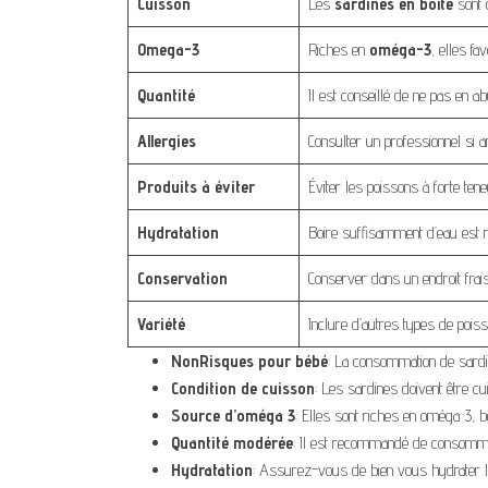
Cuisson
Les
sardines en boîte
sont 
Omega-3
Riches en
oméga-3
, elles fa
Quantité
Il est conseillé de ne pas en a
Allergies
Consulter un professionnel si a
Produits à éviter
Éviter les poissons à forte te
Hydratation
Boire suffisamment d’eau est
Conservation
Conserver dans un endroit frais
Variété
Inclure d’autres types de poiss
NonRisques pour bébé
: La consommation de sardi
Condition de cuisson
: Les sardines doivent être cu
Source d’oméga 3
: Elles sont riches en oméga 3, 
Quantité modérée
: Il est recommandé de consomme
Hydratation
: Assurez-vous de bien vous hydrater