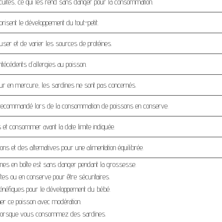
cuites, ce qui les rend sans danger pour la consommation.
vorisent le développement du tout-petit.
buser et de varier les sources de protéines.
ntécédents d’allergies au poisson.
neur en mercure, les sardines ne sont pas concernés.
 recommandé lors de la consommation de poissons en conserve.
 et consommer avant la date limite indiquée.
ons et des alternatives pour une alimentation équilibrée.
nes en boîte est sans danger pendant la grossesse.
ites ou en conserve pour être sécuritaires.
bénéfiques pour le développement du bébé.
r ce poisson avec modération.
 lorsque vous consommez des sardines.