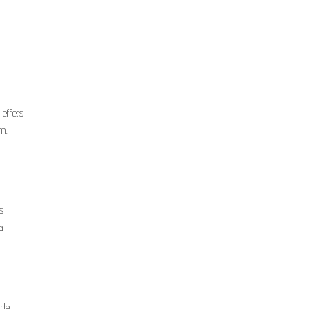
 effets
um,
s
a
 de