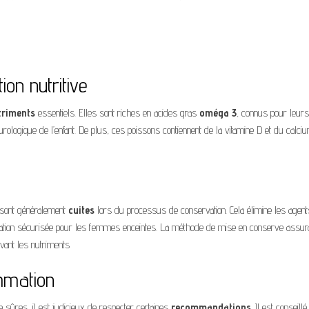
ion nutritive
triments
essentiels. Elles sont riches en acides gras
oméga 3
, connus pour leurs
logique de l’enfant. De plus, ces poissons contiennent de la vitamine D et du calci
 sont généralement
cuites
lors du processus de conservation. Cela élimine les agent
ation sécurisée pour les femmes enceintes. La méthode de mise en conserve assur
vant les nutriments
mation
sûres, il est judicieux de respecter certaines
recommandations
. Il est conseillé