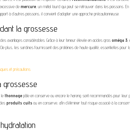
 excessive de
mercure
, un métal lourd qui peut se retrouver dans les poissons. En e
apport à d’autres poissons, il convient d’adopter une approche précautionneuse.
ndant la grossesse
te des avantages considérables. Grâce à leur teneur élevée en acides gras
oméga 3
,
e plus, les sardines fournissent des protéines de haute qualité, essentielles pour l
sques et précautions
la grossesse
, le
thonnage
pâle en conserve ou encore le hareng sont recommandés pour leur pr
r des
produits cuits
ou en conserve, afin d’éliminer tout risque associé à la conso
hydratation