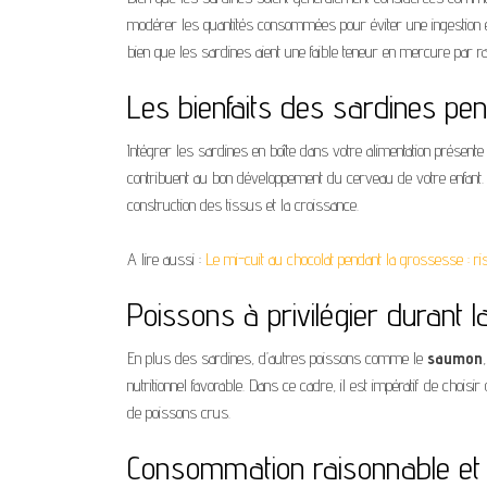
modérer les quantités consommées pour éviter une ingestion
bien que les sardines aient une faible teneur en mercure par r
Les bienfaits des sardines pe
Intégrer les sardines en boîte dans votre alimentation présen
contribuent au bon développement du cerveau de votre enfant. D
construction des tissus et la croissance.
A lire aussi :
Le mi-cuit au chocolat pendant la grossesse : ri
Poissons à privilégier durant 
En plus des sardines, d’autres poissons comme le
saumon
nutritionnel favorable. Dans ce cadre, il est impératif de choisi
de poissons crus.
Consommation raisonnable et 