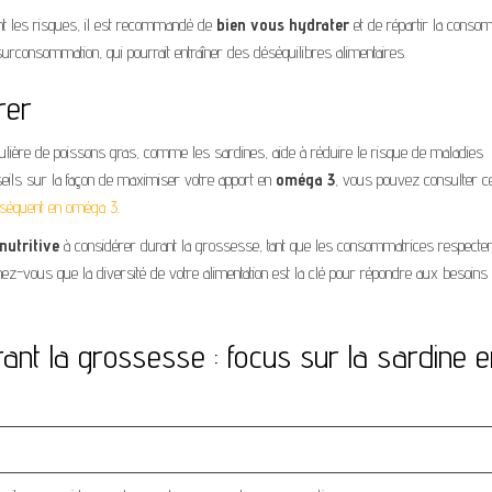
ant les risques, il est recommandé de
bien vous hydrater
et de répartir la conso
urconsommation, qui pourrait entraîner des déséquilibres alimentaires.
rer
gulière de poissons gras, comme les sardines, aide à réduire le risque de maladies
eils sur la façon de maximiser votre apport en
oméga 3
, vous pouvez consulter c
onséquent en oméga 3
.
nutritive
à considérer durant la grossesse, tant que les consommatrices respecten
ez-vous que la diversité de votre alimentation est la clé pour répondre aux besoins
nt la grossesse : focus sur la sardine e