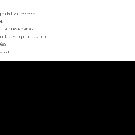
 pendant la grossesse
es
s femmes enceintes
our le développement du bébé
ées
oisson