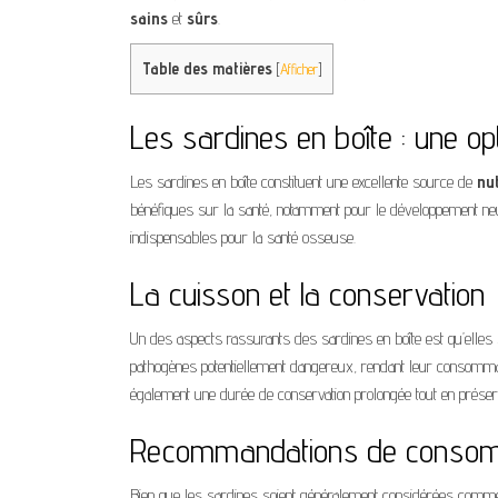
sains
et
sûrs
.
Table des matières
[
Afficher
]
Les sardines en boîte : une opt
Les sardines en boîte constituent une excellente source de
nu
bénéfiques sur la santé, notamment pour le développement neuro
indispensables pour la santé osseuse.
La cuisson et la conservation
Un des aspects rassurants des sardines en boîte est qu’elles
pathogènes potentiellement dangereux, rendant leur consomm
également une durée de conservation prolongée tout en préser
Recommandations de consom
Bien que les sardines soient généralement considérées comme 