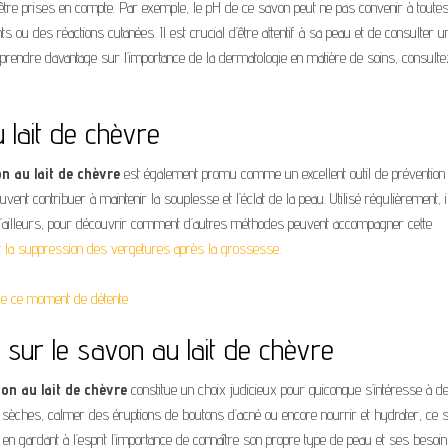
tre prises en compte. Par exemple, le pH de ce savon peut ne pas convenir à toutes
 ou des réactions cutanées. Il est crucial d’être attentif à sa peau et de consulter u
apprendre davantage sur l’importance de la dermatologie en matière de soins, consulte
 lait de chèvre
n au lait de chèvre
est également promu comme un excellent outil de prévention
vent contribuer à maintenir la souplesse et l’éclat de la peau. Utilisé régulièrement, i
. D’ailleurs, pour découvrir comment d’autres méthodes peuvent accompagner cette
r
la suppression des vergetures après la grossesse
.
 de ce moment de détente
sur le savon au lait de chèvre
on au lait de chèvre
constitue un choix judicieux pour quiconque s’intéresse à d
x sèches, calmer des éruptions de boutons d’acné ou encore nourrir et hydrater, ce 
n gardant à l’esprit l’importance de connaître son propre type de peau et ses besoi