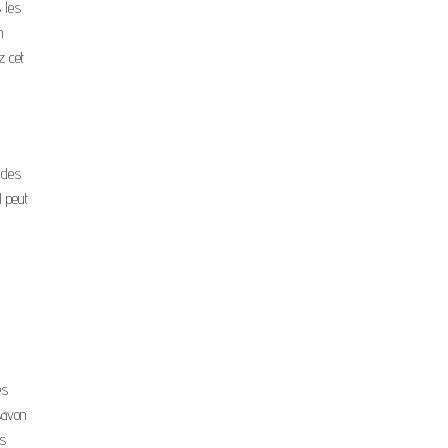
 les
n
z cet
 des
l peut
es
savon
ns