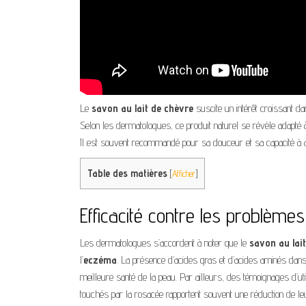
Le
savon au lait de chèvre
suscite un intérêt croissant d
Selon les dermatologues, ce produit naturel se révèle adapté 
Il est souvent recommandé pour sa douceur et sa capacité à apa
Table des matières
[
Afficher
]
Efficacité contre les problème
Les dermatologues s’accordent à noter que le
savon au lai
l’
eczéma
. La présence d’acides gras et d’acides aminés dans 
meilleure santé de la peau. Par ailleurs, des témoignages d’util
touchés par la rosacée rapportent souvent une réduction de leu