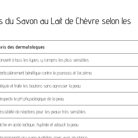
s du Savon au Lait de Chèvre selon les
vis des dermatologues
onvient à tous les types, y compris les plus sensibles
articulièrement bénéfique contre le psoriasis et l’eczéma
égule et traite les boutons sans agresser la peau
especte le pH physiologique de la peau
ossibilité de réactions pour les peaux très sensibles
iche en acide lactique, hydrate et adoucit la peau
ecommandé en usage quotidien, mais avec prudence