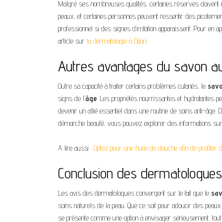
Malgré ses nombreuses qualités, certaines réserves doivent ê
peaux, et certaines personnes peuvent ressentir des picotements
professionnel si des signes d’irritation apparaissent. Pour en 
article sur
la dermatologie à Dijon
.
Autres avantages du savon au
Outre sa capacité à traiter certains problèmes cutanés, le
savo
signs de l’
âge
. Les propriétés nourrissantes et hydratantes peu
devenir un allié essentiel dans une routine de soins anti-âge
démarche beauté, vous pouvez explorer des informations su
A lire aussi :
Optez pour une huile de douche afin de profiter
Conclusion des dermatologues 
Les avis des dermatologues convergent sur le fait que le
sav
soins naturels de la peau. Que ce soit pour adoucir des peau
se présente comme une option à envisager sérieusement, tout e