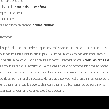
les plus sensibles.
tels que le
psoriasis
et l’
eczéma
.
gresser la peau.
quotidienne.
ives en raison de certains
acides aminés
.
lectionner.
 tant auprès des consommateurs que des professionnels de la santé, notamment des
pour ses multiples vertus sur la peau, allant de l’hydratation des épiderme secs à
à dire que le savon au lait de chèvre est particulièrement adapté à
tous les types 
s troubles tels que l’eczéma ou la rosacée. Grâce à sa composition riche en acides
er contre divers problèmes cutanés, tels que le psoriasis et l’acné. Cependant, la réa
nibles sur le marché nécessite de la prudence. Pour cette raison, il est essentiel 
s bienfaits, ainsi que les éventuels inconvénients, de l’utilisation de ce savon. Ainsi,
ial pour choisir un produit adapté à ses besoins.