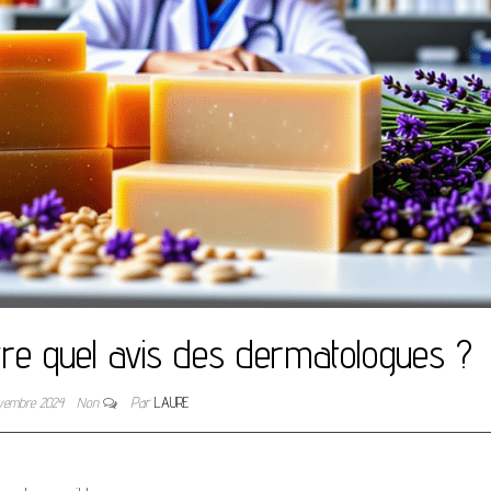
vre quel avis des dermatologues ?
vembre 2024
Non
Par
LAURE