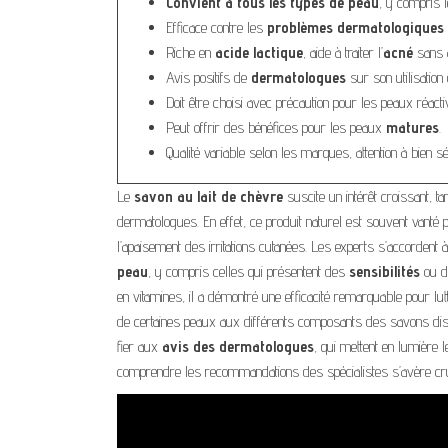
Convient à tous les types de peau
, y compris 
Efficace contre les
problèmes dermatologiques
Riche en
acide lactique
, aide à traiter l’
acné
sans a
Avis positifs de
dermatologues
sur son utilisation 
Doit être choisi avec précaution pour les peaux réact
Peut offrir des bénéfices pour les peaux
matures
.
Qualité variable selon les marques, attention à bien sé
Le
savon au lait de chèvre
suscite un intérêt croissant,
dermatologues. En effet, ce produit naturel est souvent vanté 
l’apaisement des irritations cutanées. Les experts s’accordent 
peau
, y compris celles qui présentent des
sensibilités
ou de
en vitamines, il a démontré une efficacité remarquable pour lutt
de certaines peaux aux différents composants des savons dispo
fier aux
avis des dermatologues
, qui mettent en lumière le
comprendre les recommandations des spécialistes s’avère cruc