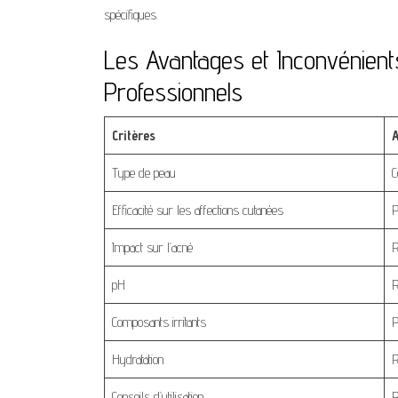
spécifiques.
Les Avantages et Inconvénient
Professionnels
Critères
A
Type de peau
C
Efficacité sur les affections cutanées
P
Impact sur l’acné
R
pH
R
Composants irritants
P
Hydratation
R
Conseils d’utilisation
R