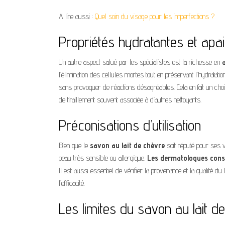
A lire aussi :
Quel soin du visage pour les imperfections ?
Propriétés hydratantes et apa
Un autre aspect salué par les spécialistes est la richesse en
l’élimination des cellules mortes tout en préservant l’hydratat
sans provoquer de réactions désagréables. Cela en fait un choi
de tiraillement souvent associée à d’autres nettoyants.
Préconisations d’utilisation
Bien que le
savon au lait de chèvre
soit réputé pour ses v
peau très sensible ou allergique.
Les dermatologues consei
Il est aussi essentiel de vérifier la provenance et la qualité du l
l’efficacité.
Les limites du savon au lait d