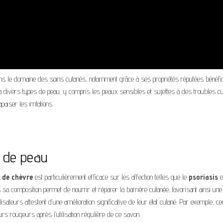
ans le domaine des soins cutanés, notamment grâce à ses propriétés réputées bénéfi
à divers types de peau, y compris les peaux sensibles et sujettes à des troubles cu
iser les irritations.
s de peau
t de chèvre
est particulièrement efficace sur les affection telles que le
psoriasis
e
sa composition permet de nourrir et réparer la barrière cutanée, favorisant ainsi une
isateurs attestent d’une amélioration significative de leur état cutané. Par exemple, c
rs rougeurs après l’utilisation régulière de ce savon.