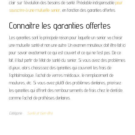
clair sur l’évolution des besoins de santé. Préalable indispensable
pour
souscrire à une mutuelle senior
, en fonction des garanties offertes.
Connaitre les garanties offertes
Les garanties sont la principale raison pour laquelle un senior va choisir
une mutuelle santé et non une autre. Un examen minutieux doit être fait ici
pour savoir exactement ce qui est couvert et ce qui ne l’est pas. De ce
fait, il faut partir de l’état de santé du senior. Si vous avez des problèmes
d’yeux, alors choisissez des garanties qui couvrent les frais de
l’ophtalmologue, l’achat de verres médicaux, le remplacement de
moutures, etc. Si vous avez plutôt des problèmes dentaires, priorisez
les garanties qui offrent des remboursements de frais chez le dentiste,
comme l’achat de prothèses dentaires.
Catégorie
Santé et bien-être