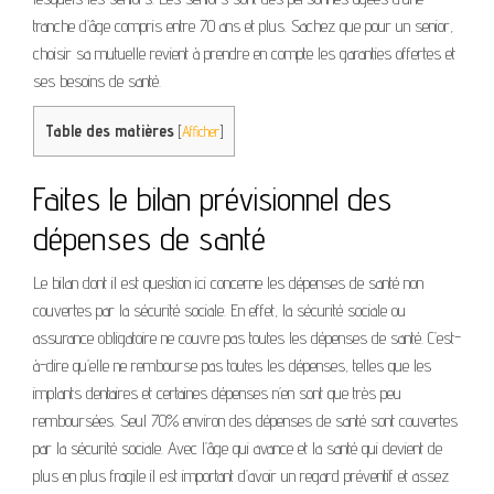
tranche d’âge compris entre 70 ans et plus. Sachez que pour un senior,
choisir sa mutuelle revient à prendre en compte les garanties offertes et
ses besoins de santé.
Table des matières
[
Afficher
]
Faites le bilan prévisionnel des
dépenses de santé
Le bilan dont il est question ici concerne les dépenses de santé non
couvertes par la sécurité sociale. En effet, la sécurité sociale ou
assurance obligatoire ne couvre pas toutes les dépenses de santé. C’est-
à-dire qu’elle ne rembourse pas toutes les dépenses, telles que les
implants dentaires et certaines dépenses n’en sont que très peu
remboursées. Seul 70% environ des dépenses de santé sont couvertes
par la sécurité sociale. Avec l’âge qui avance et la santé qui devient de
plus en plus fragile il est important d’avoir un regard préventif et assez