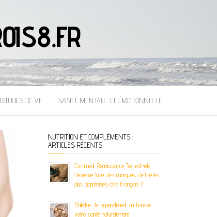
OIS8.FR
BITUDES DE VIE
SANTÉ MENTALE ET ÉMOTIONNELLE
NUTRITION ET COMPLÉMENTS :
ARTICLES RÉCENTS
Comment Renaissance Tea est-elle
devenue l’une des marques de thé les
plus appréciées des Français ?
Shiitake : le superaliment qui booste
votre santé naturellement