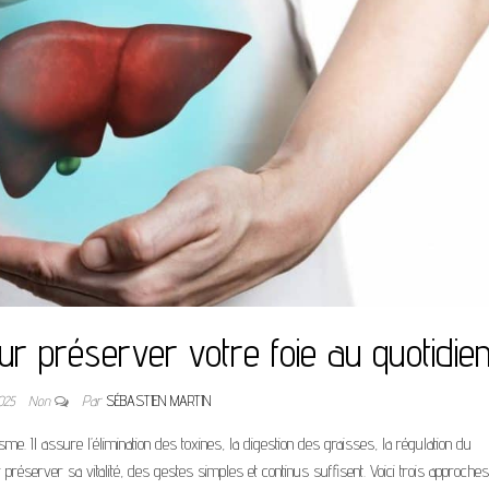
ur préserver votre foie au quotidie
2025
Non
Par
SÉBASTIEN MARTIN
sme. Il assure l’élimination des toxines, la digestion des graisses, la régulation du
server sa vitalité, des gestes simples et continus suffisent. Voici trois approches