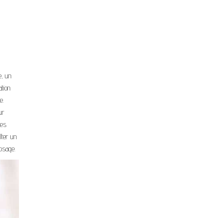
e, un
ation
e.
ur
les
lter un
osage.