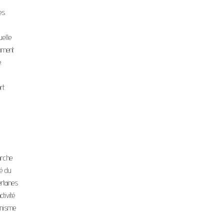
es.
uelle
amment
.
rt.
arche
té du
rtaines
ctivité
ganisme