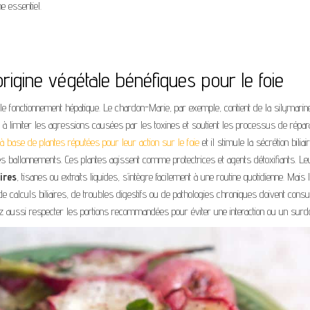
e essentiel.
igine végétale bénéfiques pour le foie
le fonctionnement hépatique. Le chardon-Marie, par exemple, contient de la silymarin
de à limiter les agressions causées par les toxines et soutient les processus de répar
 base de plantes réputées pour leur action sur le foie
et il stimule la sécrétion biliair
ue les ballonnements. Ces plantes agissent comme protectrices et agents détoxifiants. Le
ires
, tisanes ou extraits liquides, s’intègre facilement à une routine quotidienne. Mais 
e calculs biliaires, de troubles digestifs ou de pathologies chroniques doivent consu
ez aussi respecter les portions recommandées pour éviter une interaction ou un surd