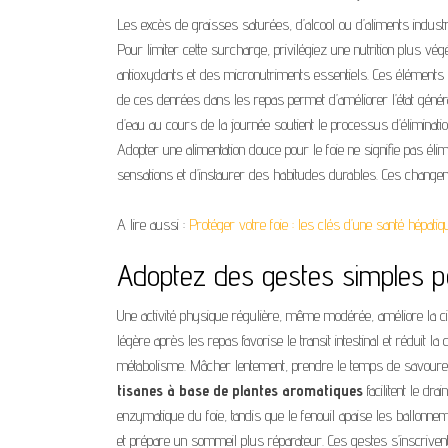
Les excès de graisses saturées, d’alcool ou d’aliments industri
Pour limiter cette surcharge, privilégiez une nutrition plus vé
antioxydants et des micronutriments essentiels. Ces éléments faci
de ces denrées dans les repas permet d’améliorer l’état généra
d’eau au cours de la journée soutient le processus d’élimination 
Adopter une alimentation douce pour le foie ne signifie pas élimin
sensations et d’instaurer des habitudes durables. Ces changemen
A lire aussi :
Protéger votre foie : les clés d’une santé hépati
Adoptez des gestes simples pou
Une activité physique régulière, même modérée, améliore la cir
légère après les repas favorise le transit intestinal et réduit 
métabolisme. Mâcher lentement, prendre le temps de savourer les
tisanes à base de plantes aromatiques
facilitent le dra
enzymatique du foie, tandis que le fenouil apaise les ballonne
et prépare un sommeil plus réparateur. Ces gestes s’inscrivent 