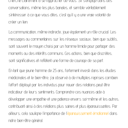
cherche clairement à se rapprocher de vous. S’il s’engage dans des
conversations, même les plus banales, et semble véritablement
s’intéresser à ce que vous dites, c’est qu’il y a une vraie volonté de
créer un lien.
La communication, même indirecte, joue également un rôle crucial. Les
messages ou commentaires sur les réseaux sociaux, bien que subtils,
sont souvent le moyen choisi par un homme timide pour partager des
moments ou des intérêts communs. Ces actions, bien que discrètes,
sont significatives et reflètent une forme de courage de sa part.
En tant que jeune homme de 25 ans, fortement investi dans les études
médicinales et le bien-être, j’ai observé à de multiples reprises combien
l’effort déployé par les individus pour nouer des relations peut être
indicateur de leurs sentiments. Comprendre ces nuances aide à
développer une empathie et une patience envers soi-même et les autres,
contribuant ainsi à des relations plus saines et plus épanouissantes. Par
ailleurs, cela souligne l’importance de l’
épanouissement émotionnel
dans
notre bien-être général.