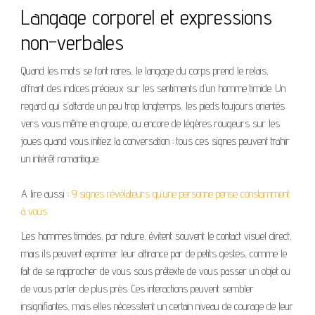
Langage corporel et expressions
non-verbales
Quand les mots se font rares, le langage du corps prend le relais,
offrant des indices précieux sur les sentiments d’un homme timide. Un
regard qui s’attarde un peu trop longtemps, les pieds toujours orientés
vers vous même en groupe, ou encore de légères rougeurs sur les
joues quand vous initiez la conversation ; tous ces signes peuvent trahir
un intérêt romantique.
A lire aussi :
9 signes révélateurs qu’une personne pense constamment
à vous
Les hommes timides, par nature, évitent souvent le contact visuel direct,
mais ils peuvent exprimer leur attirance par de petits gestes, comme le
fait de se rapprocher de vous sous prétexte de vous passer un objet ou
de vous parler de plus près. Ces interactions peuvent sembler
insignifiantes, mais elles nécessitent un certain niveau de courage de leur