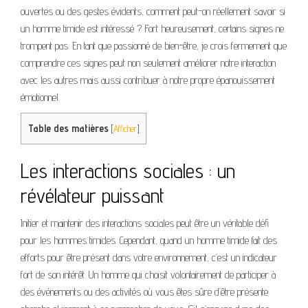
ouvertes ou des gestes évidents, comment peut-on réellement savoir si
un homme timide est intéressé ? Fort heureusement, certains signes ne
trompent pas. En tant que passionné de bien-être, je crois fermement que
comprendre ces signes peut non seulement améliorer notre interaction
avec les autres mais aussi contribuer à notre propre épanouissement
émotionnel.
Table des matières
[
Afficher
]
Les interactions sociales : un
révélateur puissant
Initier et maintenir des interactions sociales peut être un véritable défi
pour les hommes timides. Cependant, quand un homme timide fait des
efforts pour être présent dans votre environnement, c’est un indicateur
fort de son intérêt. Un homme qui choisit volontairement de participer à
des événements ou des activités où vous êtes sûre d’être présente