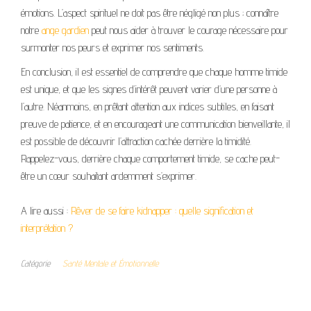
émotions. L’aspect spirituel ne doit pas être négligé non plus ; connaître
notre
ange gardien
peut nous aider à trouver le courage nécessaire pour
surmonter nos peurs et exprimer nos sentiments.
En conclusion, il est essentiel de comprendre que chaque homme timide
est unique, et que les signes d’intérêt peuvent varier d’une personne à
l’autre. Néanmoins, en prêtant attention aux indices subtiles, en faisant
preuve de patience, et en encourageant une communication bienveillante, il
est possible de découvrir l’attraction cachée derrière la timidité.
Rappelez-vous, derrière chaque comportement timide, se cache peut-
être un cœur souhaitant ardemment s’exprimer.
A lire aussi :
Rêver de se faire kidnapper : quelle signification et
interprétation ?
Catégorie
Santé Mentale et Émotionnelle