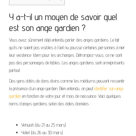
Y a-t-il un moyen de savoir quel
est son ange gardien ?
Vous avez sûrement déjà entendu parler des anges gardiens. Le fait
qu’ils ne soient pas visibles à l’œil nu pousse certaines personnes à nier
leur existence. Idem pour les archanges. Détrompez-vous, ce ne sont
pas des personnages de fables. Les anges gardiens sont omniprésents
partout.
Des gens dotés de dons divins comme les médiums peuvent ressentir
la présence d’un ange gardien. Bien entendu, on peut
identifier son ange
gardien
en fonction de votre jour et mois de naissance. Voici quelques
noms d’anges gardiens selon des dates données :
Vehuiah (du 21 au 25 mars)
Yeliel (du 26 au 30 mars)