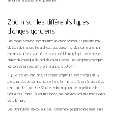
se faire en distanciel ou en présentiel.
Zoom sur les différents types
d’anges gardiens
Les anges gardiens sont présents en grand nombre. Ils peuvent être
classés de manière hiérarchique. Les Séraphins, plus communément
appelés « brûleurs de pêchés » occupent le rang le plus élevé de la
hiérarchie angélique. Ils sont de couleur dorée. Les séraphins protègent
les personnes nées entre le 21 mars et le 30 avril.
Il y a aussi les Chérubins, de couleur argent. Ils sont chargés de la
protection des personnes nées entre le 1er mai et le 10 juin. Si vous êtes
né(e) entre le 11 juin et le 22 juillet, votre ange gardien appartient à la
famille des Trônes. De couleur indigo, ces derniers sont des messagers
de la lumière.
Les Dominations, de couleur bleu, concernent les personnes nées entre