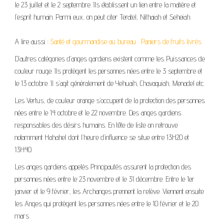
le 23 juillet et le 2 septembre. Ils établissent un lien entre la matière et
l’esprit humain. Parmi eux, on peut citer Teratel, Nithaiah et Seheiah.
A lire aussi :
Santé et gourmandise au bureau : Paniers de fruits livrés
D’autres catégories d’anges gardiens existent comme les Puissances de
couleur rouge. Ils protègent les personnes nées entre le 3 septembre et
le 13 octobre. Il s’agit généralement de Yehuaih, Chavaquiah, Menadel etc.
Les Vertus, de couleur orange s’occupent de la protection des personnes
nées entre le 14 octobre et le 22 novembre. Des anges gardiens
responsables des désirs humains. En tête de liste on retrouve
notamment Hahahel dont l’heure d’influence se situe entre 13H20 et
13H40.
Les anges gardiens appelés Principautés assurent la protection des
personnes nées entre le 23 novembre et le 31 décembre. Entre le 1er
janvier et le 9 février, les Archanges prennent la relève. Viennent ensuite
les Anges qui protègent les personnes nées entre le 10 février et le 20
mars.