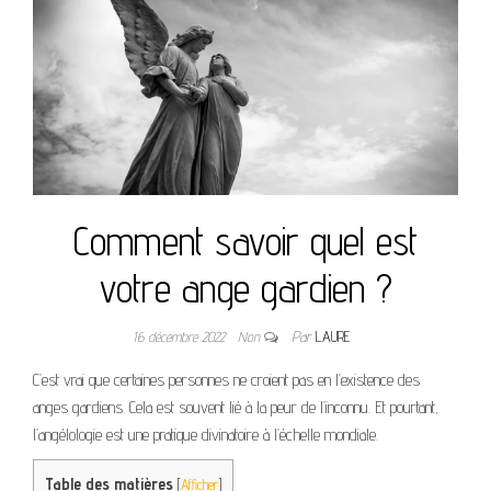
Comment savoir quel est
votre ange gardien ?
16 décembre 2022
Non
Par
LAURE
C’est vrai que certaines personnes ne croient pas en l’existence des
anges gardiens. Cela est souvent lié à la peur de l’inconnu. Et pourtant,
l’angélologie est une pratique divinatoire à l’échelle mondiale.
Table des matières
[
Afficher
]