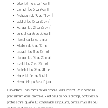
Sitael (31 mars au 4 avril)
Elemiah (du 5 au 9 avril)
Mahasiah (du 10 au 14 avril)
Lelahel (du 15 au 20 avril)
Achaiah (du 21 au 25 avril)
Cahetel (du 26 au 30 avril)
Haziel (du 1er au 5 mai)
Aladiah (du 6 au 10 mai)
Lauviah (du 11 au 15 mai)
Hahaiah (du 16 au 20 mai)
Iezalel (du 21 au 25 mai)
Mebahel (du 26 au 31 mai)
Hariel (du 1er au 5 juin)
Hekamiah (du 6 au 10 juin)
Bien entendu, ces noms ont été donnés à titre indicatif. Pour connaître
précisément lequel d’entre eux est celui qui vous protège, contactez un
professionnel qualifié. La consultation est payante, certes, mais elle peut