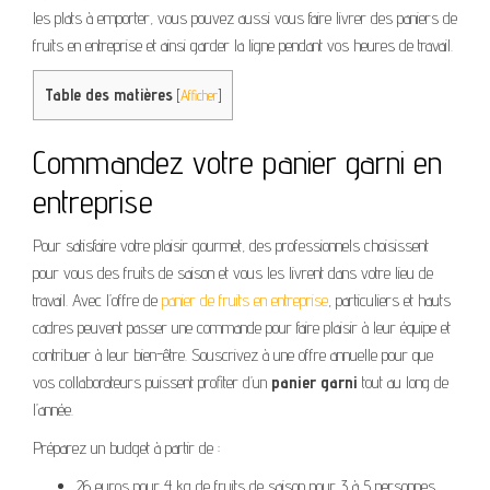
les plats à emporter, vous pouvez aussi vous faire livrer des paniers de
fruits en entreprise et ainsi garder la ligne pendant vos heures de travail.
Table des matières
[
Afficher
]
Commandez votre panier garni en
entreprise
Pour satisfaire votre plaisir gourmet, des professionnels choisissent
pour vous des fruits de saison et vous les livrent dans votre lieu de
travail. Avec l’offre de
panier de fruits en entreprise
, particuliers et hauts
cadres peuvent passer une commande pour faire plaisir à leur équipe et
contribuer à leur bien-être. Souscrivez à une offre annuelle pour que
vos collaborateurs puissent profiter d’un
panier garni
tout au long de
l’année.
Préparez un budget à partir de :
26 euros pour 4 kg de fruits de saison pour 3 à 5 personnes