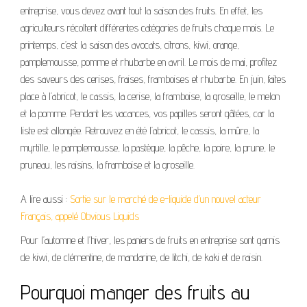
entreprise, vous devez avant tout la saison des fruits. En effet, les
agriculteurs récoltent différentes catégories de fruits chaque mois. Le
printemps, c’est la saison des avocats, citrons, kiwi, orange,
pamplemousse, pomme et rhubarbe en avril. Le mois de mai, profitez
des saveurs des cerises, fraises, framboises et rhubarbe. En juin, faites
place à l’abricot, le cassis, la cerise, la framboise, la groseille, le melon
et la pomme. Pendant les vacances, vos papilles seront gâtées, car la
liste est allongée. Retrouvez en été l’abricot, le cassis, la mûre, la
myrtille, le pamplemousse, la pastèque, la pêche, la poire, la prune, le
pruneau, les raisins, la framboise et la groseille.
A lire aussi :
Sortie sur le marché de e-liquide d’un nouvel acteur
Français, appelé Obvious Liquids
Pour l’automne et l’hiver, les paniers de fruits en entreprise sont garnis
de kiwi, de clémentine, de mandarine, de litchi, de kaki et de raisin.
Pourquoi manger des fruits au