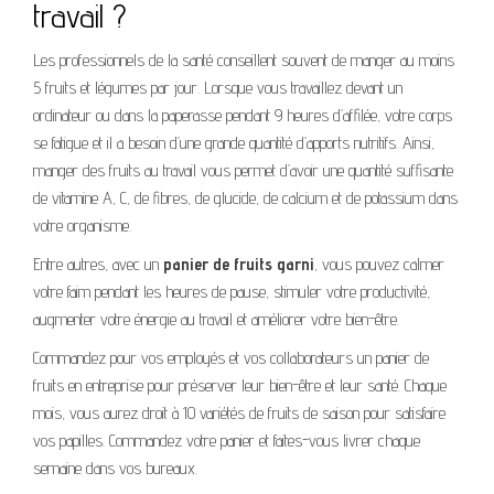
travail ?
Les professionnels de la santé conseillent souvent de manger au moins
5 fruits et légumes par jour. Lorsque vous travaillez devant un
ordinateur ou dans la paperasse pendant 9 heures d’affilée, votre corps
se fatigue et il a besoin d’une grande quantité d’apports nutritifs. Ainsi,
manger des fruits au travail vous permet d’avoir une quantité suffisante
de vitamine A, C, de fibres, de glucide, de calcium et de potassium dans
votre organisme.
Entre autres, avec un
panier de fruits garni
, vous pouvez calmer
votre faim pendant les heures de pause, stimuler votre productivité,
augmenter votre énergie au travail et améliorer votre bien-être.
Commandez pour vos employés et vos collaborateurs un panier de
fruits en entreprise pour préserver leur bien-être et leur santé. Chaque
mois, vous aurez droit à 10 variétés de fruits de saison pour satisfaire
vos papilles. Commandez votre panier et faites-vous livrer chaque
semaine dans vos bureaux.