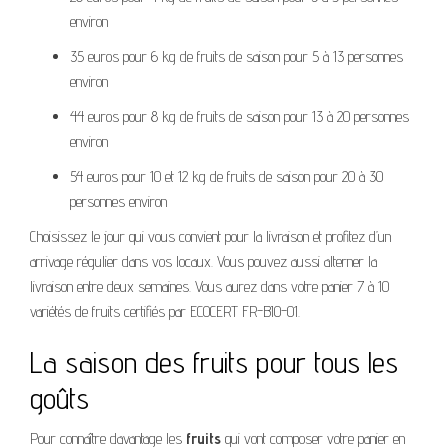
environ
35 euros pour 6 kg de fruits de saison pour 5 à 13 personnes
environ
44 euros pour 8 kg de fruits de saison pour 13 à 20 personnes
environ
54 euros pour 10 et 12 kg de fruits de saison pour 20 à 30
personnes environ
Choisissez le jour qui vous convient pour la livraison et profitez d’un
arrivage régulier dans vos locaux. Vous pouvez aussi alterner la
livraison entre deux semaines. Vous aurez dans votre panier 7 à 10
variétés de fruits certifiés par ECOCERT FR-BIO-01.
La saison des fruits pour tous les
goûts
Pour connaître davantage les
fruits
qui vont composer votre panier en