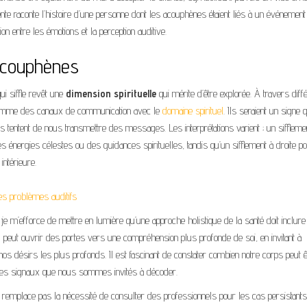
te raconte l’histoire d’une personne dont les acouphènes étaient liés à un événement
n entre les émotions et la perception auditive.
s acouphènes
ui siffle revêt une
dimension spirituelle
qui mérite d’être explorée. À travers diff
 comme des canaux de communication avec le
domaine spirituel
. Ils seraient un signe 
tentent de nous transmettre des messages. Les interprétations varient ; un siffleme
des énergies célestes ou des guidances spirituelles, tandis qu’un sifflement à droite po
 intérieure.
 les problèmes auditifs
, je m’efforce de mettre en lumière qu’une approche holistique de la santé doit inclure 
l peut ouvrir des portes vers une compréhension plus profonde de soi, en invitant à
 nos désirs les plus profonds. Il est fascinant de constater combien notre corps peut 
s des signaux que nous sommes invités à décoder.
 remplace pas la nécessité de consulter des professionnels pour les cas persistants