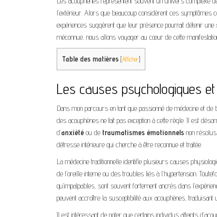
Les acouphènes représentent souvent un univers complexe de b
l’extérieur. Alors que beaucoup considèrent ces symptômes c
expériences suggèrent que leur présence pourrait détenir une
méconnue, nous allons voyager au cœur de cette manifestatio
Table des matières
[
Afficher
]
Les causes psychologiques et 
Dans mon parcours en tant que passionné de médecine et de bien
des acouphènes ne fait pas exception à cette règle. Il est dé
d’
anxiété
ou de
traumatismes émotionnels
non résolus.
détresse intérieure qui cherche à être reconnue et traitée.
La médecine traditionnelle identifie plusieurs causes physiol
de l’oreille interne ou des troubles liés à l’hypertension. Toute
qu’impalpables, sont souvent fortement ancrés dans l’expérienc
peuvent accroître la susceptibilité aux acouphènes, traduisant un
Il est intéressant de noter que certains individus atteints d’a