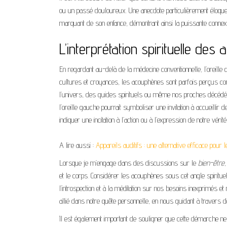
ou un passé douloureux. Une anecdote particulièrement éloquen
marquant de son enfance, démontrant ainsi la puissante connexio
L’interprétation spirituelle de
En regardant au-delà de la médecine conventionnelle, l’oreille q
cultures et croyances, les acouphènes sont parfois perçus
l’univers, des guides spirituels ou même nos proches décédés 
l’oreille gauche pourrait symboliser une invitation à accueillir 
indiquer une incitation à l’action ou à l’expression de notre vérité
A lire aussi :
Appareils auditifs : une alternative efficace pour
Lorsque je m’engage dans des discussions sur le
bien-être
et le corps. Considérer les acouphènes sous cet angle spiritue
l’introspection et à la méditation sur nos besoins inexprimés et
allié dans notre quête personnelle, en nous guidant à traver
Il est également important de souligner que cette démarche ne