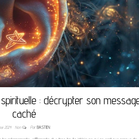
 spirituelle : décrypter son messag
caché
mai 2024
Non
Par
BASTIEN