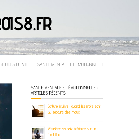
OIS8.FR
BITUDES DE VIE
SANTÉ MENTALE ET ÉMOTIONNELLE
SANTÉ MENTALE ET ÉMOTIONNELLE :
ARTICLES RÉCENTS
Ecriture intuitive : quand les mots sont
au secours des maux
Visualiser sa paix intérieure sur un
fond flou