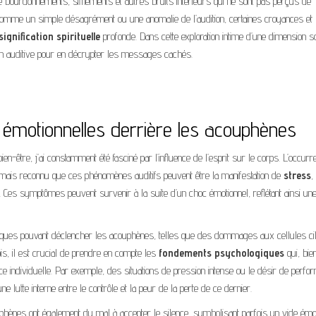
ourdonnements, sifflements et autres bruits intérieurs qui ne sont pas perçus de
omme un simple désagrément ou une anomalie de l’audition, certaines croyances et
signification spirituelle
profonde. Dans cette exploration intime d’une dimension s
n auditive pour en décrypter les messages cachés.
émotionnelles derrière les acouphènes
-être, j’ai constamment été fasciné par l’influence de l’esprit sur le corps. L’occurr
sormais reconnu que ces phénomènes auditifs peuvent être la manifestation de
stress
,
 Ces symptômes peuvent survenir à la suite d’un choc émotionnel, reflétant ainsi un
ogiques pouvant déclencher les acouphènes, telles que des dommages aux cellules ci
fois, il est crucial de prendre en compte les
fondements psychologiques
qui, bie
e individuelle. Par exemple, des situations de pression intense ou le désir de perfo
e lutte interne entre le contrôle et la peur de la perte de ce dernier.
couphènes ont également du mal à accepter le silence, symbolisant parfois un vide émo