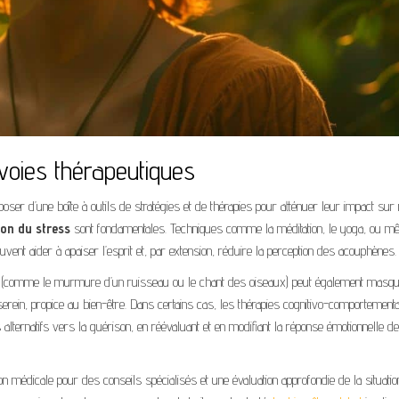
voies thérapeutiques
poser d’une boîte à outils de stratégies et de thérapies pour atténuer leur impact sur 
ion du stress
sont fondamentales. Techniques comme la méditation, le yoga, ou 
nt aider à apaiser l’esprit et, par extension, réduire la perception des acouphènes.
ts (comme le murmure d’un ruisseau ou le chant des oiseaux) peut également masqu
serein, propice au bien-être. Dans certains cas, les thérapies cognitivo-comportementa
alternatifs vers la guérison, en réévaluant et en modifiant la réponse émotionnelle de
tion médicale pour des conseils spécialisés et une évaluation approfondie de la situatio