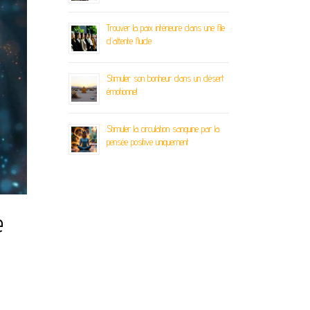
Trouver la paix intérieure dans une file
d’attente fluide
Stimuler son bonheur dans un désert
émotionnel
Stimuler la circulation sanguine par la
pensée positive uniquement
e