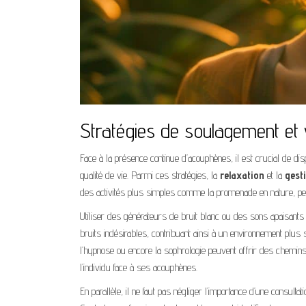
Stratégies de soulagement et 
Face à la présence continue d’acouphènes, il est crucial de dis
qualité de vie. Parmi ces stratégies, la
relaxation
et la
gest
des activités plus simples comme la promenade en nature, peuve
Utiliser des générateurs de bruit blanc ou des sons apaisan
bruits indésirables, contribuant ainsi à un environnement plus 
l’hypnose ou encore la sophrologie peuvent offrir des chemins 
l’individu face à ses acouphènes.
En parallèle, il ne faut pas négliger l’importance d’une consulta