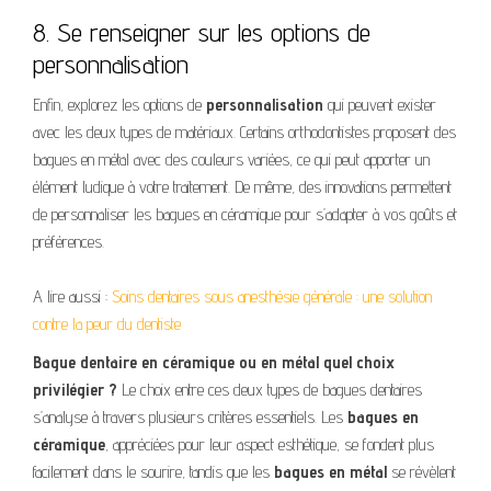
8. Se renseigner sur les options de
personnalisation
Enfin, explorez les options de
personnalisation
qui peuvent exister
avec les deux types de matériaux. Certains orthodontistes proposent des
bagues en métal avec des couleurs variées, ce qui peut apporter un
élément ludique à votre traitement. De même, des innovations permettent
de personnaliser les bagues en céramique pour s’adapter à vos goûts et
préférences.
A lire aussi :
Soins dentaires sous anesthésie générale : une solution
contre la peur du dentiste
Bague dentaire en céramique ou en métal quel choix
privilégier ?
Le choix entre ces deux types de bagues dentaires
s’analyse à travers plusieurs critères essentiels. Les
bagues en
céramique
, appréciées pour leur aspect esthétique, se fondent plus
facilement dans le sourire, tandis que les
bagues en métal
se révèlent