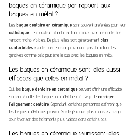
bagues en céramique par rapport aux
bagues en métal ?
Les
bague dentaire en céramique
sont souvent préférées pour leur
esthétique
. Leur couleur blanche se fond mieux avec les dents, les
rendant moins visibles. De plus, elles sont généralement
plus
confortables
à porter, car elles ne provoquent pas d’irritation des
gencives comme cela peut être le cas avec les bagues en métal.
Les bagues en céramique sont-elles aussi
efficaces que celles en métal ?
Oui, les
bague dentaire en céramique
peuvent offrir une efficacité
similaire à celle des bagues en métal lorsqu’il s’agit de
corriger
l’alignement dentaire
. Cependant, certaines personnes estiment que
les bagues métalliques peuvent être légèrement plus robustes, ce qui
peut favoriser des traitements plus rapides dans certains cas.
Les bagues en céramique jaunissent-elles