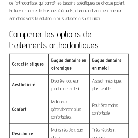
de l’orthodontiste, qui connaît les besoins spécifiques de chaque patient.
En tenant compte de tous ces éléments, chaque individu peut orienter
son choix vers la solution la plus adaptée à sa situation.
Comparer les options de
traitements orthodontiques
Bague dentaire en
Bague dentaire
Caractéristiques
céramique
en métal
Discrète, couleur
Aspect métallique,
Aestheticité
proche de la dent.
plus visible.
Matériaux
Peut être moins
Confort
généralement plus
confortable.
confortables.
Moins résistant aux
Très résistant,
Résistance
chocs.
durable.