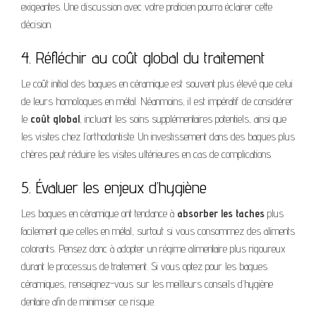
exigeantes. Une discussion avec votre praticien pourra éclairer cette
décision.
4. Réfléchir au coût global du traitement
Le coût initial des bagues en céramique est souvent plus élevé que celui
de leurs homologues en métal. Néanmoins, il est impératif de considérer
le
coût global
, incluant les soins supplémentaires potentiels, ainsi que
les visites chez l’orthodontiste. Un investissement dans des bagues plus
chères peut réduire les visites ultérieures en cas de complications.
5. Évaluer les enjeux d’hygiène
Les bagues en céramique ont tendance à
absorber les taches
plus
facilement que celles en métal, surtout si vous consommez des aliments
colorants. Pensez donc à adopter un régime alimentaire plus rigoureux
durant le processus de traitement. Si vous optez pour les bagues
céramiques, renseignez-vous sur les meilleurs conseils d’hygiène
dentaire afin de minimiser ce risque.