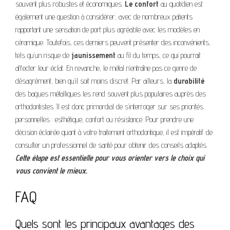
souvent plus robustes et économiques.
Le confort
au quotidien est
également une question à considérer, avec de nombreux patients
rapportant une sensation de port plus agréable avec les modèles en
céramique. Toutefois, ces derniers peuvent présenter des inconvénients,
tels qu’un risque de
jaunissement
au fil du temps, ce qui pourrait
affecter leur éclat. En revanche, le métal n’entraîne pas ce genre de
désagrément, bien qu’il soit moins discret. Par ailleurs, la
durabilité
des bagues métalliques les rend souvent plus populaires auprès des
orthodontistes. Il est donc primordial de s’interroger sur ses priorités
personnelles : esthétique, confort ou résistance. Pour prendre une
décision éclairée quant à votre traitement orthodontique, il est impératif de
consulter un professionnel de santé pour obtenir des conseils adaptés.
Cette étape est essentielle pour vous orienter vers le choix qui
vous convient le mieux.
FAQ
Quels sont les principaux avantages des