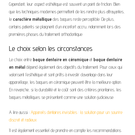
Cependant, leur aspect esthétique est souvent un point de friction. Bien
que les techniques modernes permettent de les rendre plus attrayantes,
le
caractère métallique
des bagues reste perceptible. De plus,
certains patients se plaignent d’un inconfort accru, notamment lors des
premières phases du traitement orthodontique.
Le choix selon les circonstances
Le choix entre
bague dentaire en céramique
et
bague dentaire
en métal
dépend également des objectifs du traitement. Pour ceux qui
valorisent l’esthétique et sont prêts à investir davantage dans leur
appareillage, les bagues en céramique peuvent être la meilleure option.
En revanche, si la durabilité et le coût sont des critères prioritaires, les
bagues métalliques se présentent comme une solution judicieuse.
A lire aussi :
Appareils dentaires invisibles : la solution pour un sourire
discret et radieux
Il est également essentiel de prendre en compte les recommandations