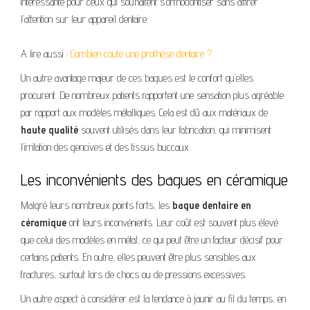
intéressante pour ceux qui souhaitent s’orthodontiser sans attirer
l’attention sur leur appareil dentaire.
A lire aussi :
Combien coute une prothèse dentaire ?
Un autre avantage majeur de ces bagues est le confort qu’elles
procurent. De nombreux patients rapportent une sensation plus agréable
par rapport aux modèles métalliques. Cela est dû aux matériaux de
haute qualité
souvent utilisés dans leur fabrication, qui minimisent
l’irritation des gencives et des tissus buccaux.
Les inconvénients des bagues en céramique
Malgré leurs nombreux points forts, les
bague dentaire en
céramique
ont leurs inconvénients. Leur coût est souvent plus élevé
que celui des modèles en métal, ce qui peut être un facteur décisif pour
certains patients. En outre, elles peuvent être plus sensibles aux
fractures, surtout lors de chocs ou de pressions excessives.
Un autre aspect à considérer est la tendance à jaunir au fil du temps, en