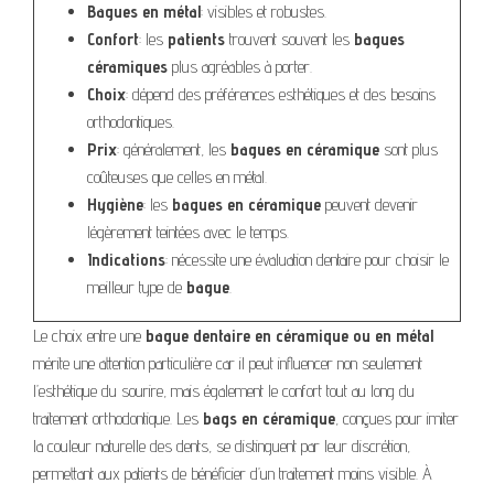
Bagues en métal
: visibles et robustes.
Confort
: les
patients
trouvent souvent les
bagues
céramiques
plus agréables à porter.
Choix
: dépend des préférences esthétiques et des besoins
orthodontiques.
Prix
: généralement, les
bagues en céramique
sont plus
coûteuses que celles en métal.
Hygiène
: les
bagues en céramique
peuvent devenir
légèrement teintées avec le temps.
Indications
: nécessite une évaluation dentaire pour choisir le
meilleur type de
bague
.
Le choix entre une
bague dentaire en céramique ou en métal
mérite une attention particulière car il peut influencer non seulement
l’esthétique du sourire, mais également le confort tout au long du
traitement orthodontique. Les
bags en céramique
, conçues pour imiter
la couleur naturelle des dents, se distinguent par leur discrétion,
permettant aux patients de bénéficier d’un traitement moins visible. À