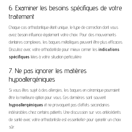
6. Examiner les besoins spécifiques de votre
traitement
Chaque cas orthodontique étant unique, le type de correction dont vous
avez besoin influence également votre choix. Pour des mouvements
dentaires complexes, les bagues métalliques peuvent être plus efficaces.
Discutez avec votre orthodontiste pour mieux cerner les
indications
spécifiques
liées à votre situation particulière.
7. Ne pas ignorer les matières
hypoallergéniques
Si vous êtes sujet à des allergies, les bagues en céramique pourraient
être la meilleure option pour vous. Ces dernières sont souvent
hypoallergéniques
et ne provoquent pas d’effets secondaires
indésirables chez certains patients. Une discussion sur vos antécédents
de santé avec votre orthodontiste est essentielle> pour garantir un choix
sûr.