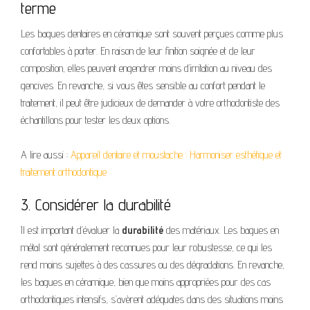
terme
Les bagues dentaires en céramique sont souvent perçues comme plus
confortables à porter. En raison de leur finition soignée et de leur
composition, elles peuvent engendrer moins d’irritation au niveau des
gencives. En revanche, si vous êtes sensible au confort pendant le
traitement, il peut être judicieux de demander à votre orthodontiste des
échantillons pour tester les deux options.
A lire aussi :
Appareil dentaire et moustache : Harmoniser esthétique et
traitement orthodontique
3. Considérer la durabilité
Il est important d’évaluer la
durabilité
des matériaux. Les bagues en
métal sont généralement reconnues pour leur robustesse, ce qui les
rend moins sujettes à des cassures ou des dégradations. En revanche,
les bagues en céramique, bien que moins appropriées pour des cas
orthodontiques intensifs, s’avèrent adéquates dans des situations moins