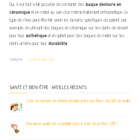
Oui, il est tout à fait possible de combiner des
bague dentaire en
céramique
et en métal au sein d’un même traitement orthodontique. Ce
type de choix peut être fait selon les besoins spécifiques du patient, par
exemple, en utilisant des bagues en céramique sur les dents de devant
pour leur
esthétique
et en optant pour des bagues en métal sur les
dents arrière pour leur
durabilité
.
Catégorie
Santé et bien-être
SANTÉ ET BIEN-ÊTRE : ARTICLES RÉCENTS
Créer un moment de détente absolue grâce aux fleurs de CBD de qualité
Pourquoi la qualité est essentielle dans le choix de produits CBD ?