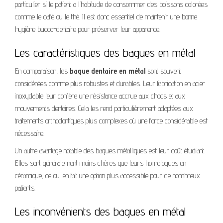
particulier si le patient a l’habitude de consommer des boissons colorées
comme le café ou le thé. Il est donc essentiel de maintenir une bonne
hygiène bucco-dentaire pour préserver leur apparence.
Les caractéristiques des bagues en métal
En comparaison, les
bague dentaire en métal
sont souvent
considérées comme plus robustes et durables. Leur fabrication en acier
inoxydable leur confère une résistance accrue aux chocs et aux
mouvements dentaires. Cela les rend particulièrement adaptées aux
traitements orthodontiques plus complexes où une force considérable est
nécessaire.
Un autre avantage notable des bagues métalliques est leur coût étudiant.
Elles sont généralement moins chères que leurs homologues en
céramique, ce qui en fait une option plus accessible pour de nombreux
patients.
Les inconvénients des bagues en métal