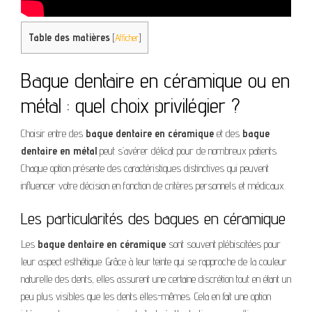
Table des matières
[
Afficher
]
Bague dentaire en céramique ou en
métal : quel choix privilégier ?
Choisir entre des
bague dentaire en céramique
et des
bague
dentaire en métal
peut s’avérer délicat pour de nombreux patients.
Chaque option présente des caractéristiques distinctives qui peuvent
influencer votre décision en fonction de critères personnels et médicaux.
Les particularités des bagues en céramique
Les
bague dentaire en céramique
sont souvent plébiscitées pour
leur aspect esthétique. Grâce à leur teinte qui se rapproche de la couleur
naturelle des dents, elles assurent une certaine discrétion tout en étant un
peu plus visibles que les dents elles-mêmes. Cela en fait une option