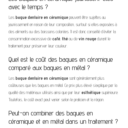
avec le temps ?
Les
bague dentaire en céramique
peuvent être sujettes au
jaunissement en raison de leur composition, surtout si elles exposées à
des aliments ou des boissons colorées. Il est donc conseillé d’éviter la
consommation excessive de
café
,
thé
ou de
vin rouge
durant le
traitement pour préserver leur couleur.
Quel est le coût des bagues en céramique
comparé aux bagues en métal ?
Les
bague dentaire en céramique
sont généralement plus
coûteuses que les bagues en métal. Ce prix plus élevé s’explique par la
qualité des matériaux utilisés ainsi que par leur
esthétique
supérieure.
Toutefois, le coût exact peut varier selon le praticien et la région.
Peut-on combiner des bagues en
céramique et en métal dans un traitement ?