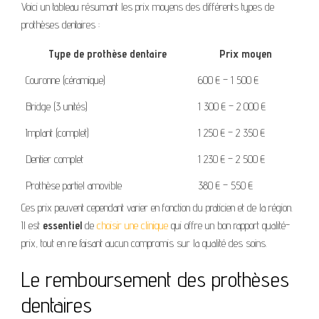
Voici un tableau résumant les prix moyens des différents types de
prothèses dentaires :
Type de prothèse dentaire
Prix moyen
Couronne (céramique)
600 € – 1 500 €
Bridge (3 unités)
1 300 € – 2 000 €
Implant (complet)
1 250 € – 2 350 €
Dentier complet
1 230 € – 2 500 €
Prothèse partiel amovible
380 € – 550 €
Ces prix peuvent cependant varier en fonction du praticien et de la région.
Il est
essentiel
de
choisir une clinique
qui offre un bon rapport qualité-
prix, tout en ne faisant aucun compromis sur la qualité des soins.
Le remboursement des prothèses
dentaires