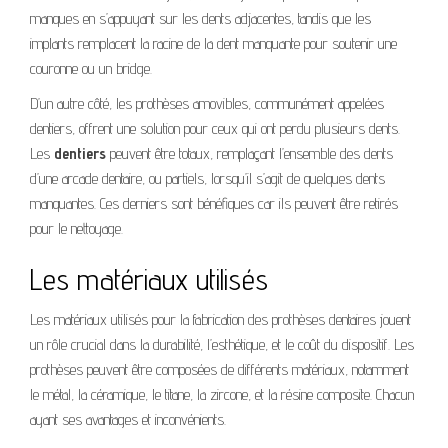
manques en s’appuyant sur les dents adjacentes, tandis que les
implants remplacent la racine de la dent manquante pour soutenir une
couronne ou un bridge.
D’un autre côté, les prothèses amovibles, communément appelées
dentiers, offrent une solution pour ceux qui ont perdu plusieurs dents.
Les
dentiers
peuvent être totaux, remplaçant l’ensemble des dents
d’une arcade dentaire, ou partiels, lorsqu’il s’agit de quelques dents
manquantes. Ces derniers sont bénéfiques car ils peuvent être retirés
pour le nettoyage.
Les matériaux utilisés
Les matériaux utilisés pour la fabrication des prothèses dentaires jouent
un rôle crucial dans la durabilité, l’esthétique, et le coût du dispositif. Les
prothèses peuvent être composées de différents matériaux, notamment
le métal, la céramique, le titane, la zircone, et la résine composite. Chacun
ayant ses avantages et inconvénients.