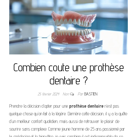
Combien coute une prothèse
dentaire ?
25 février 2024
Non
Par
BASTIEN
Prendre la décision d’opter pour une
prothèse dentaire
n’est pas
quelque chose qu’on fait à la légère. Derrière cette décision, il y a la quête
d’un meilleur confort quotidien, mais aussi de retrouver le plaisir de
sourire sans complexe. Comme jeune homme de 25 ans passionné par
la
médecine
et le bien-être, je sais combien il est indispensable de se