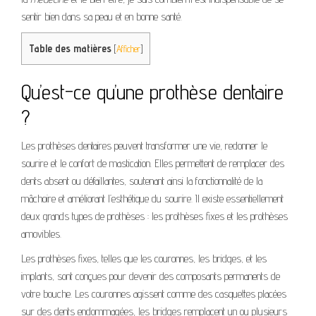
sentir bien dans sa peau et en bonne santé.
Table des matières
[
Afficher
]
Qu’est-ce qu’une prothèse dentaire
?
Les prothèses dentaires peuvent transformer une vie, redonner le
sourire et le confort de mastication. Elles permettent de remplacer des
dents absent ou défaillantes, soutenant ainsi la fonctionnalité de la
mâchoire et améliorant l’esthétique du sourire. Il existe essentiellement
deux grands types de prothèses : les prothèses fixes et les prothèses
amovibles.
Les prothèses fixes, telles que les couronnes, les bridges, et les
implants, sont conçues pour devenir des composants permanents de
votre bouche. Les couronnes agissent comme des casquettes placées
sur des dents endommagées, les bridges remplacent un ou plusieurs