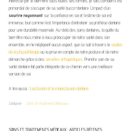
Intéressé par le bien-être sous toutes ses formes, je sais combien il est
primordial de s’occuper de sa santé bucco-dentaire. L’impact d’un
sourire rayonnant
sur la confiance en soi et l’estime de soi est
immense, tout comme l’est l’importance d’entretenir sa prothèse dentaire
pour une durabilité maximale. Au-delà des soins dentaires, la quête du
bien-être nous mène à nous préoccuper de notre santé dans son
ensemble, en ne négligeant aucun aspect, que ce soit à travers le
soutien
de la physiothérapie
ou la prise en compte de notre posture et de notre
démarche grâce à des
semelles orthopédiques
. Prendre soin de sa
santé dentaire fait partie intégrante de ce chemin vers une meilleure
version de soi.
A lire aussi :
L’occlusion et la malocclusion dentaire
Catégorie
Soins et Traitements Médicaux
SOINS ET TRAITEMENTS MÉDICAUX : ARTICLES RÉCENTS