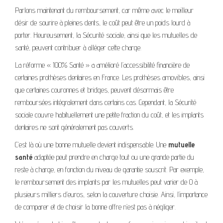
Parlons maintenant du remboursement, car même avec le meilleur
désir de sourire à pleines dents, le coût peut être un poids lourd à
porter. Heureusement, la Sécurité sociale, ainsi que les mutuelles de
santé, peuvent contribuer à alléger cette charge.
La réforme « 100% Santé » a amélioré l’accessibilité financière de
certaines prothèses dentaires en France. Les prothèses amovibles, ainsi
que certaines couronnes et bridges, peuvent désormais être
remboursées intégralement dans certains cas. Cependant, la Sécurité
sociale couvre habituellement une petite fraction du coût, et les implants
dentaires ne sont généralement pas couverts.
C’est là où une bonne mutuelle devient indispensable. Une
mutuelle
santé
adaptée peut prendre en charge tout ou une grande partie du
reste à charge, en fonction du niveau de garantie souscrit. Par exemple,
le remboursement des implants par les mutuelles peut varier de 0 à
plusieurs milliers d’euros, selon la couverture choisie. Ainsi, l’importance
de comparer et de choisir la bonne offre n’est pas à négliger.