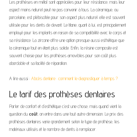
Les prothèses en métal sont appréciées pour leur résistance, mais leur
aspect moins naturel peut ne pas convenir à tous. La céramique, ou
porcelaine, est plébiscitée pour son aspect plus naturel; elle est souvent
utilisée pour les dents de devant. Le titane, quant à lui, est principalement
employé pour les implants en raison de sa compatibilité avec le corps et
sa résistance. La zircone offre une option presque aussi esthétique que
la céramique tout en étant plus solide. Enfin, la résine composite est
souvent choisie pour les prothèses amovibles pour son coût plus
abordable et sa facilité de réparation.
A lire aussi :
Abcès dentaire : comment le diagnostiquer à temps ?
Le tarif des prothèses dentaires
Parler de confort et d’esthétique c’est une chose, mais quand vient la
question du
coût
, on entre dans une tout autre dimension. Le prix des
prothèses dentaires varie grandement selon le type de prothèse, les
matériaux utilisés et le nombre de dents à remplacer.