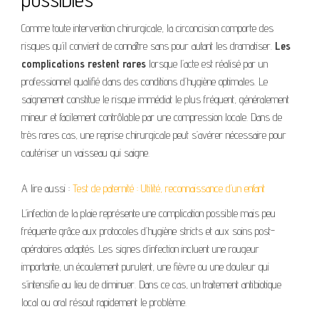
Comme toute intervention chirurgicale, la circoncision comporte des
risques qu’il convient de connaître sans pour autant les dramatiser.
Les
complications restent rares
lorsque l’acte est réalisé par un
professionnel qualifié dans des conditions d’hygiène optimales. Le
saignement constitue le risque immédiat le plus fréquent, généralement
mineur et facilement contrôlable par une compression locale. Dans de
très rares cas, une reprise chirurgicale peut s’avérer nécessaire pour
cautériser un vaisseau qui saigne.
A lire aussi :
Test de paternité : Utilité, reconnaissance d’un enfant
L’infection de la plaie représente une complication possible mais peu
fréquente grâce aux protocoles d’hygiène stricts et aux soins post-
opératoires adaptés. Les signes d’infection incluent une rougeur
importante, un écoulement purulent, une fièvre ou une douleur qui
s’intensifie au lieu de diminuer. Dans ce cas, un traitement antibiotique
local ou oral résout rapidement le problème.