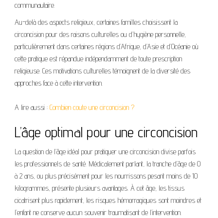
communautaire.
Au-delà des aspects religieux, certaines familles choisissent la
circoncision pour des raisons culturelles ou d’hygiène personnelle,
particulièrement dans certaines régions d’Afrique, d’Asie et d’Océanie où
cette pratique est répandue indépendamment de toute prescription
religieuse. Ces motivations culturelles témoignent de la diversité des
approches face à cette intervention.
A lire aussi :
Combien coute une circoncision ?
L’âge optimal pour une circoncision
La question de l’âge idéal pour pratiquer une circoncision divise parfois
les professionnels de santé. Médicalement parlant, la tranche d’âge de 0
à 2 ans, ou plus précisément pour les nourrissons pesant moins de 10
kilogrammes, présente plusieurs avantages. À cet âge, les tissus
cicatrisent plus rapidement, les risques hémorragiques sont moindres et
l’enfant ne conserve aucun souvenir traumatisant de l’intervention.