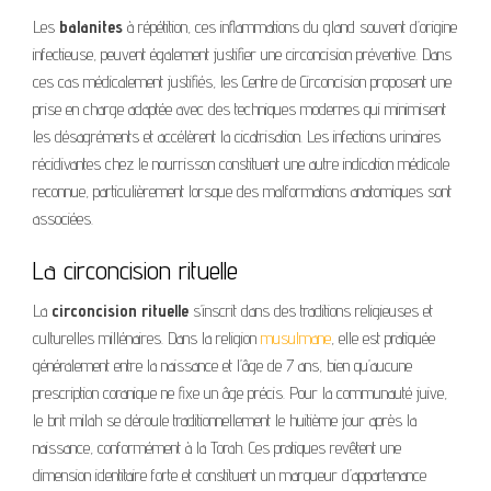
Les
balanites
à répétition, ces inflammations du gland souvent d’origine
infectieuse, peuvent également justifier une circoncision préventive. Dans
ces cas médicalement justifiés, les Centre de Circoncision proposent une
prise en charge adaptée avec des techniques modernes qui minimisent
les désagréments et accélèrent la cicatrisation. Les infections urinaires
récidivantes chez le nourrisson constituent une autre indication médicale
reconnue, particulièrement lorsque des malformations anatomiques sont
associées.
La circoncision rituelle
La
circoncision rituelle
s’inscrit dans des traditions religieuses et
culturelles millénaires. Dans la religion
musulmane
, elle est pratiquée
généralement entre la naissance et l’âge de 7 ans, bien qu’aucune
prescription coranique ne fixe un âge précis. Pour la communauté juive,
le brit milah se déroule traditionnellement le huitième jour après la
naissance, conformément à la Torah. Ces pratiques revêtent une
dimension identitaire forte et constituent un marqueur d’appartenance