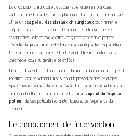
La circoncision chirurgicale classique reste largement pratiquée,
particulièrement pour les enfants plus âgés et les adultes. Le chirurgien
utilise un
scalpel ou des ciseaux chirurgicaux
pour retirer le
prépuce, puis suture les bords de la peau restante avec des fils
résorbables. Cette technique offre une grande précision et permet
d’adapter le geste chirurgical à l’anatomie spécifique de chaque patient.
L’intervention dure généralement entre vingt et trente minutes sous
anesthésie locale ou générale selon l’âge.
D’autres dispositifs médicaux comme la pince de Gomco ou le dispositif
Plastibell sont également utilisés, chacun présentant des avantages
spécifiques en termes de rapidité d’exécution, de simplicité technique ou
de résultat esthétique. Le choix de la technique
dépend de l’âge du
patient
, de ses particularités anatomiques et de l’expérience du
praticien.
Le déroulement de l’intervention