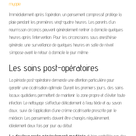
myopie
Immédiatement après l’opération, un pansement compressif protège la
plaie pendant les premières vingt-quatre heures. Les parents d’un
nourrisson circoncis peuvent généralement
rentrer à domicile quelques
heures après l’intervention
. Pour les circoncisions sous anesthésie
générale, une surveillance de quelques heures en salle de réveil
s’impose avant le retour à domicile le jour même.
Les soins post-opératoires
La période post-opératoire demande une attention particulière pour
garantir une cicatrisation optimale. Durant les premiers jours, des soins
locaux quotidiens permettent de maintenir la zone propre et d’éviter toute
infection. Le nettoyage s’effectue délicatement à l’eau tiède et au savon
doux, suivi de l’application d’une crème cicatrisante prescrite par le
médecin. Les pansements doivent être changés régulièrement,
idéalement deux fois par jour au début.