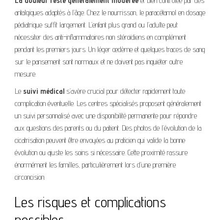
La douleur reste généralement modérée
et bien contrôlée par des
antalgiques adaptés à l’âge. Chez le nourrisson, le paracétamol en dosage
pédiatrique suffit largement. L’enfant plus grand ou l’adulte peut
nécessiter des anti-inflammatoires non stéroïdiens en complément
pendant les premiers jours. Un léger œdème et quelques traces de sang
sur le pansement sont normaux et ne doivent pas inquiéter outre
mesure.
Le
suivi médical
s’avère crucial pour détecter rapidement toute
complication éventuelle. Les centres spécialisés proposent généralement
un suivi personnalisé avec une disponibilité permanente pour répondre
aux questions des parents ou du patient. Des photos de l’évolution de la
cicatrisation peuvent être envoyées au praticien qui valide la bonne
évolution ou ajuste les soins si nécessaire. Cette proximité rassure
énormément les familles, particulièrement lors d’une première
circoncision.
Les risques et complications
possibles