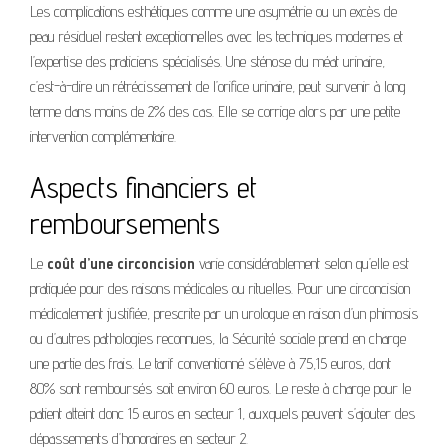
Les complications esthétiques comme une asymétrie ou un excès de
peau résiduel restent exceptionnelles avec les techniques modernes et
l’expertise des praticiens spécialisés. Une sténose du méat urinaire,
c’est-à-dire un rétrécissement de l’orifice urinaire, peut survenir à long
terme dans moins de 2% des cas. Elle se corrige alors par une petite
intervention complémentaire.
Aspects financiers et
remboursements
Le
coût d’une circoncision
varie considérablement selon qu’elle est
pratiquée pour des raisons médicales ou rituelles. Pour une circoncision
médicalement justifiée, prescrite par un urologue en raison d’un phimosis
ou d’autres pathologies reconnues, la Sécurité sociale prend en charge
une partie des frais. Le tarif conventionné s’élève à 75,15 euros, dont
80% sont remboursés soit environ 60 euros. Le reste à charge pour le
patient atteint donc 15 euros en secteur 1, auxquels peuvent s’ajouter des
dépassements d’honoraires en secteur 2.