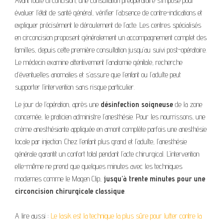
Avant toute circoncision, une consultation préopératoire s’impose pour
évaluer l’état de santé général, vérifier l’absence de contre-indications et
expliquer précisément le déroulement de l’acte. Les centres spécialisés
en circoncision proposent généralement un accompagnement complet des
familles, depuis cette première consultation jusqu’au suivi post-opératoire.
Le médecin examine attentivement l’anatomie génitale, recherche
d’éventuelles anomalies et s’assure que l’enfant ou l’adulte peut
supporter l’intervention sans risque particulier.
Le jour de l’opération, après une
désinfection soigneuse
de la zone
concernée, le praticien administre l’anesthésie. Pour les nourrissons, une
crème anesthésiante appliquée en amont complète parfois une anesthésie
locale par injection. Chez l’enfant plus grand et l’adulte, l’anesthésie
générale garantit un confort total pendant l’acte chirurgical. L’intervention
elle-même ne prend que quelques minutes avec les techniques
modernes comme le Magen Clip,
jusqu’à trente minutes pour une
circoncision chirurgicale classique
.
A lire aussi :
Le lasik est la technique la plus sûre pour lutter contre la