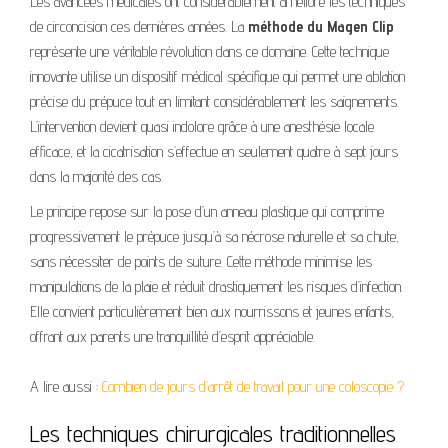
Les avancées médicales ont considérablement amélioré les techniques
de circoncision ces dernières années. La
méthode du Magen Clip
représente une véritable révolution dans ce domaine. Cette technique
innovante utilise un dispositif médical spécifique qui permet une ablation
précise du prépuce tout en limitant considérablement les saignements.
L’intervention devient quasi indolore grâce à une anesthésie locale
efficace, et la cicatrisation s’effectue en seulement quatre à sept jours
dans la majorité des cas.
Le principe repose sur la pose d’un anneau plastique qui comprime
progressivement le prépuce jusqu’à sa nécrose naturelle et sa chute,
sans nécessiter de points de suture. Cette méthode minimise les
manipulations de la plaie et réduit drastiquement les risques d’infection.
Elle convient particulièrement bien aux nourrissons et jeunes enfants,
offrant aux parents une tranquillité d’esprit appréciable.
A lire aussi :
Combien de jours d’arrêt de travail pour une coloscopie ?
Les techniques chirurgicales traditionnelles