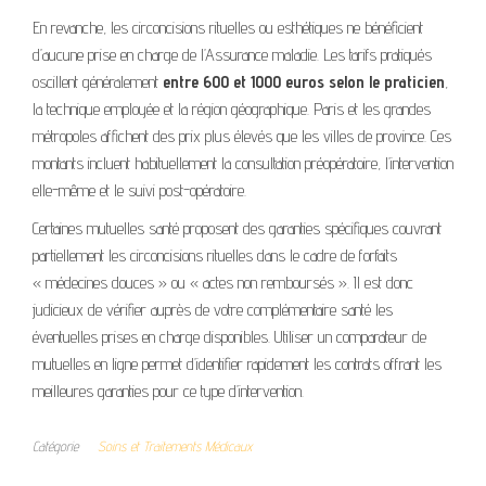
En revanche, les circoncisions rituelles ou esthétiques ne bénéficient
d’aucune prise en charge de l’Assurance maladie. Les tarifs pratiqués
oscillent généralement
entre 600 et 1000 euros selon le praticien
,
la technique employée et la région géographique. Paris et les grandes
métropoles affichent des prix plus élevés que les villes de province. Ces
montants incluent habituellement la consultation préopératoire, l’intervention
elle-même et le suivi post-opératoire.
Certaines mutuelles santé proposent des garanties spécifiques couvrant
partiellement les circoncisions rituelles dans le cadre de forfaits
« médecines douces » ou « actes non remboursés ». Il est donc
judicieux de vérifier auprès de votre complémentaire santé les
éventuelles prises en charge disponibles. Utiliser un comparateur de
mutuelles en ligne permet d’identifier rapidement les contrats offrant les
meilleures garanties pour ce type d’intervention.
Catégorie
Soins et Traitements Médicaux