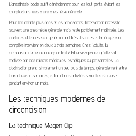
L’
anesthésie locale suffit généralement pour les tout-petits
, évitant les
complications liées à une anesthésie générale.
Pour les enfants plus âgés et les adolescents, l’intervention nécessite
souvent une anesthésie générale mais reste parfaitement maîtrisée. Les
cicatrices obtenues sont généralement très discrètes et la récupération
complète intervient en deux à trois semaines. Chez l’adulte, la
circoncision demeure une option tout à fait envisageable, qu’elle soit
motivée par des raisons médicales, esthétiques ou personnelles. La
cicatrisation prend simplement un peu plus de temps, généralement entre
trois et quatre semaines, et l’arrêt des activités sexuelles s’impose
pendant environ un mois.
Les techniques modernes de
circoncision
La technique Magen Clip