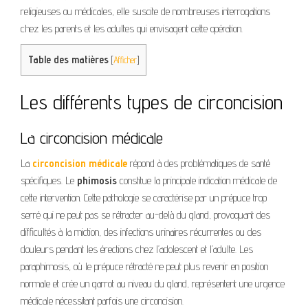
religieuses ou médicales, elle suscite de nombreuses interrogations
chez les parents et les adultes qui envisagent cette opération.
Table des matières
[
Afficher
]
Les différents types de circoncision
La circoncision médicale
La
circoncision médicale
répond à des problématiques de santé
spécifiques. Le
phimosis
constitue la principale indication médicale de
cette intervention. Cette pathologie se caractérise par un prépuce trop
serré qui ne peut pas se rétracter au-delà du gland, provoquant des
difficultés à la miction, des infections urinaires récurrentes ou des
douleurs pendant les érections chez l’adolescent et l’adulte. Les
paraphimosis, où le prépuce rétracté ne peut plus revenir en position
normale et crée un garrot au niveau du gland, représentent une urgence
médicale nécessitant parfois une circoncision.